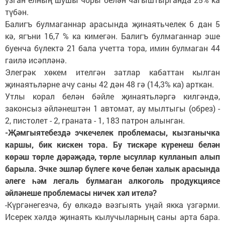
түбән.
Балигъ булмаганнар арасында җинаятьчелек 6 дан 5
кә, ягъни 16,7 % ка кимегән. Балигъ булмаганнар эше
буенча бүлектә 21 бала учетта тора, имин булмаган 44
гаилә исәпләнә.
Элегрәк хөкем ителгән затлар кабаттан кылган
җинаятьләрне ачу саны 42 дән 48 гә (14,3% ка) арткан.
Утлы корал белән бәйле җинаятьләргә килгәндә,
законсыз әйләнештән 1 автомат, ау мылтыгы (обрез) -
2, пистолет - 2, граната - 1, 183 патрон алынган.
-Җәмгыятебездә эчкечелек проблемасы, кызганычка
каршы, бик кискен тора. Бу тискәре күренеш белән
көрәш төрле дәрәҗәдә, төрле ысуллар кулланып алып
барыла. Эчке эшләр бүлеге көче белән халык арасында
әлеге һәм легаль булмаган алкоголь продукциясе
әйләнеше проблемасы ничек хәл ителә?
-Күргәнегезчә, бу өлкәдә вәзгыять уңай якка үзгәрми.
Исерек хәлдә җинаять кылучыларның саны арта бара.