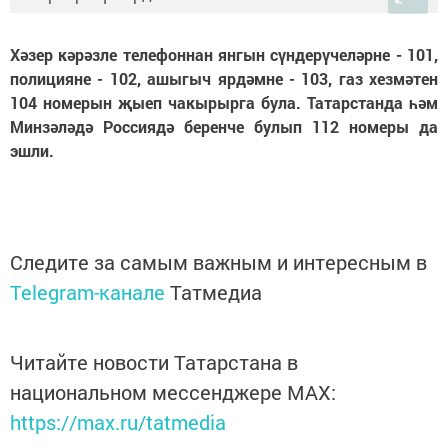
Хәзер кәрәзле телефоннан янгын сүндерүчеләрне - 101,
полицияне - 102, ашыгыч ярдәмне - 103, газ хезмәтен
104 номерын җыеп чакырырга була.
Татарстанда һәм
Минзәләдә Россиядә беренче булып 112 номеры да
эшли.
Следите за самым важным и интересным в
Telegram-канале
Татмедиа
Читайте новости Татарстана в
национальном мессенджере MАХ:
https://max.ru/tatmedia