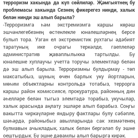
терроризм хакында да күп сөйлиләр. Җәмгыятнең бу
проблемасы хакында Сезнең фикерегез нинди, халык
белән нинди эш алып барыла?
-Терроризмга һәм экстремизмга каршы көрәш
эшчәнлегебезнең өстенлекле юнәлешләрнең берсе
булып тора. Узган ел экстремистик рухтагы әдәбият
таратуның ике очрагы теркәлде, гаеплеләр
административ җаваплылыкка тартылды. Бу
юнәлешне хуплаучы учетта торучы элементлар белән
дә эш алып барыла. Терроризмны булдырмау - төп
максатыбыз, шуның өчен барлык уку йортларын,
мөһим объектларны контрольдә тотабыз, террорга
каршы район комиссиясе, прокуратура, районның дин
әһелләре белән тыгыз элемтәдә торабыз, укучылар,
халык арасында аңлату эшләре алып барабыз. Соңгы
вакытта чиркәүләрне яндыру фактлары булу сәбәпле,
шәһәрдә, районыбыз авылларында сак хезмәтенең
булмавын ачыкладык, халык белән бергәләп бу эшне
оештырдык. Бу эшне дәвамлы алып барырга кирәк.