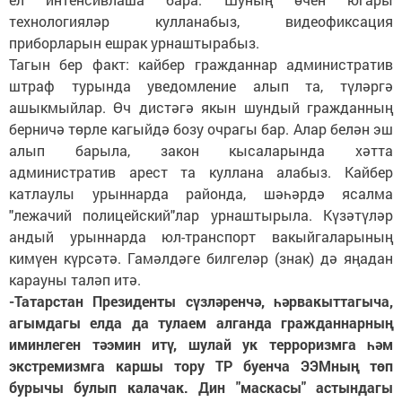
технологияләр кулланабыз, видеофиксация
приборларын ешрак урнаштырабыз.
Тагын бер факт: кайбер гражданнар административ
штраф турында уведомление алып та, түләргә
ашыкмыйлар. Өч дистәгә якын шундый гражданның
берничә төрле кагыйдә бозу очрагы бар. Алар белән эш
алып барыла, закон кысаларында хәтта
административ арест та куллана алабыз. Кайбер
катлаулы урыннарда районда, шәһәрдә ясалма
"лежачий полицейский"лар урнаштырыла. Күзәтүләр
андый урыннарда юл-транспорт вакыйгаларының
кимүен күрсәтә. Гамәлдәге билгеләр (знак) дә яңадан
карауны таләп итә.
-Татарстан Президенты сүзләренчә, һәрвакыттагыча,
агымдагы елда да тулаем алганда гражданнарның
иминлеген тәэмин итү, шулай ук терроризмга һәм
экстремизмга каршы тору ТР буенча ЭЭМның төп
бурычы булып калачак. Дин "маскасы" астындагы