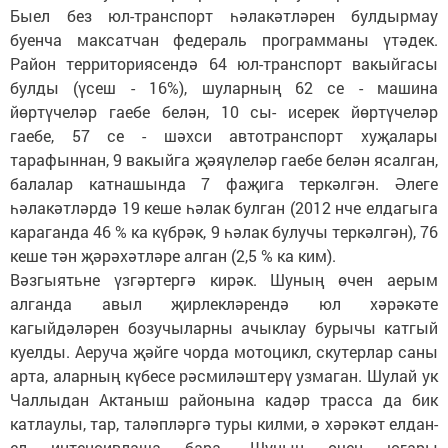
Быел без юл-транспорт һәлакәтләрен булдырмау
буенча максатчан федераль программаны үтәдек.
Район территориясендә 64 юл-транспорт вакыйгасы
булды (үсеш - 16%), шуларның 62 се - машина
йөртүчеләр гаебе белән, 10 сы- исерек йөртүчеләр
гаебе, 57 се - шәхси автотранспорт хуҗалары
тарафыннан, 9 вакыйга җәяүлеләр гаебе белән ясалган,
балалар катнашында 7 фаҗига теркәлгән. Әлеге
һәлакәтләрдә 19 кеше һәлак булган (2012 нче елдагыга
караганда 46 % ка күбрәк, 9 һәлак булучы теркәлгән), 76
кеше тән җәрәхәтләре алган (2,5 % ка ким).
Вәзгыятьне үзгәртергә кирәк. Шуның өчен аерым
алганда авыл җирлекләрендә юл хәрәкәте
кагыйдәләрен бозучыларны ачыклау бурычы катгый
куелды. Аеруча җәйге чорда мотоцикл, скутерлар саны
арта, аларның күбесе рәсмиләштерү узмаган. Шулай ук
Чаллыдан Актаныш районына кадәр трасса да бик
катлаулы, тар, таләпләргә туры килми, ә хәрәкәт елдан-
ел интенсивлаша бара. Шуның өчен югары