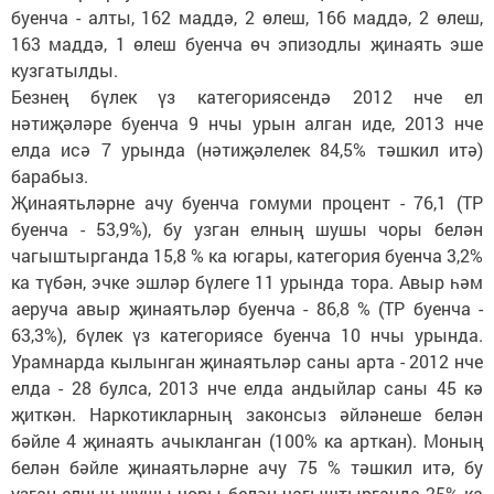
буенча - алты, 162 маддә, 2 өлеш, 166 маддә, 2 өлеш,
163 маддә, 1 өлеш буенча өч эпизодлы җинаять эше
кузгатылды.
Безнең бүлек үз категориясендә 2012 нче ел
нәтиҗәләре буенча 9 нчы урын алган иде, 2013 нче
елда исә 7 урында (нәтиҗәлелек 84,5% тәшкил итә)
барабыз.
Җинаятьләрне ачу буенча гомуми процент - 76,1 (ТР
буенча - 53,9%), бу узган елның шушы чоры белән
чагыштырганда 15,8 % ка югары, категория буенча 3,2%
ка түбән, эчке эшләр бүлеге 11 урында тора. Авыр һәм
аеруча авыр җинаятьләр буенча - 86,8 % (ТР буенча -
63,3%), бүлек үз категориясе буенча 10 нчы урында.
Урамнарда кылынган җинаятьләр саны арта - 2012 нче
елда - 28 булса, 2013 нче елда андыйлар саны 45 кә
җиткән. Наркотикларның законсыз әйләнеше белән
бәйле 4 җинаять ачыкланган (100% ка арткан). Моның
белән бәйле җинаятьләрне ачу 75 % тәшкил итә, бу
узган елның шушы чоры белән чагыштырганда 25% ка