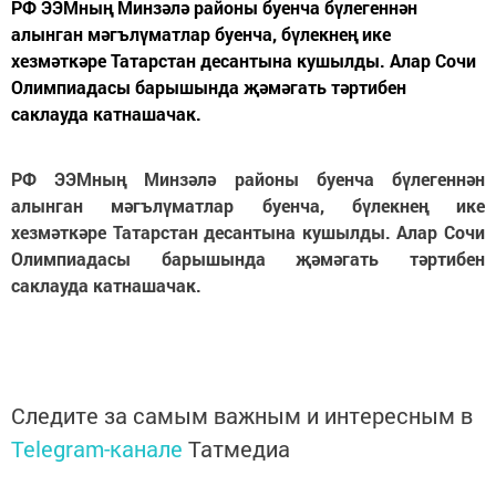
РФ ЭЭМның Минзәлә районы буенча бүлегеннән
алынган мәгълүматлар буенча, бүлекнең ике
хезмәткәре Татарстан десантына кушылды. Алар Сочи
Олимпиадасы барышында җәмәгать тәртибен
саклауда катнашачак.
РФ ЭЭМның Минзәлә районы буенча бүлегеннән
алынган мәгълүматлар буенча, бүлекнең ике
хезмәткәре Татарстан десантына кушылды. Алар Сочи
Олимпиадасы барышында җәмәгать тәртибен
саклауда катнашачак.
Следите за самым важным и интересным в
Telegram-канале
Татмедиа