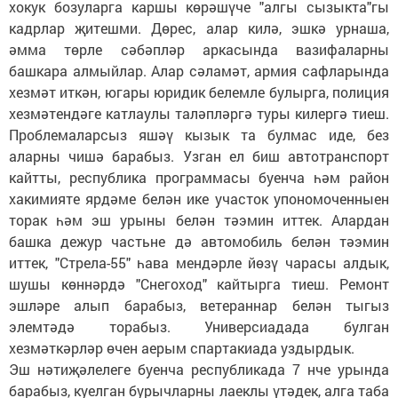
хокук бозуларга каршы көрәшүче "алгы сызыкта"гы
кадрлар җитешми. Дөрес, алар килә, эшкә урнаша,
әмма төрле сәбәпләр аркасында вазифаларны
башкара алмыйлар. Алар сәламәт, армия сафларында
хезмәт иткән, югары юридик белемле булырга, полиция
хезмәтендәге катлаулы таләпләргә туры килергә тиеш.
Проблемаларсыз яшәү кызык та булмас иде, без
аларны чишә барабыз. Узган ел биш автотранспорт
кайтты, республика программасы буенча һәм район
хакимияте ярдәме белән ике участок упономоченныен
торак һәм эш урыны белән тәэмин иттек. Алардан
башка дежур частьне дә автомобиль белән тәэмин
иттек, "Стрела-55" һава мендәрле йөзү чарасы алдык,
шушы көннәрдә "Снегоход" кайтырга тиеш. Ремонт
эшләре алып барабыз, ветераннар белән тыгыз
элемтәдә торабыз. Универсиадада булган
хезмәткәрләр өчен аерым спартакиада уздырдык.
Эш нәтиҗәлелеге буенча республикада 7 нче урында
барабыз, куелган бурычларны лаеклы үтәдек, алга таба