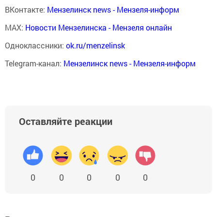
ВКонтакте:
Мензелинск news - Мензеля-информ
MAX:
Новости Мензелинска - Мензеля онлайн
Одноклассники:
ok.ru/menzelinsk
Telegram-канал:
Мензелинск news - Мензеля-информ
Оставляйте реакции
0
0
0
0
0