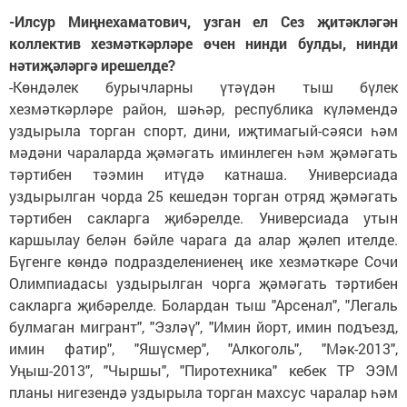
-Илсур Миңнехаматович, узган ел Сез җитәкләгән
коллектив хезмәткәрләре өчен нинди булды, нинди
нәтиҗәләргә ирешелде?
-Көндәлек бурычларны үтәүдән тыш бүлек
хезмәткәрләре район, шәһәр, республика күләмендә
уздырыла торган спорт, дини, иҗтимагый-сәяси һәм
мәдәни чараларда җәмәгать иминлеген һәм җәмәгать
тәртибен тәэмин итүдә катнаша. Универсиада
уздырылган чорда 25 кешедән торган отряд җәмәгать
тәртибен сакларга җибәрелде. Универсиада утын
каршылау белән бәйле чарага да алар җәлеп ителде.
Бүгенге көндә подразделениенең ике хезмәткәре Сочи
Олимпиадасы уздырылган чорга җәмәгать тәртибен
сакларга җибәрелде. Болардан тыш "Арсенал", "Легаль
булмаган мигрант", "Эзләү", "Имин йорт, имин подъезд,
имин фатир", "Яшүсмер", "Алкоголь", "Мәк-2013",
Уңыш-2013", "Чыршы", "Пиротехника" кебек ТР ЭЭМ
планы нигезендә уздырыла торган махсус чаралар һәм