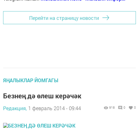
Перейти на страницу новости
ЯҢАЛЫКЛАР ЙОМГАГЫ
Безнең дә өлеш керәчәк
Редакция,
1 февраль 2014 - 09:44
918
0
0