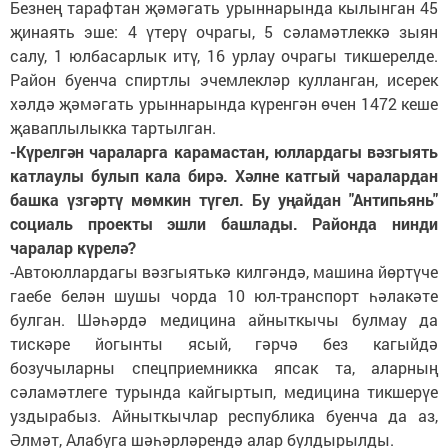
Безнең тарафтан җәмәгать урыннарында кылынган 45
җинаять эше: 4 үтерү очрагы, 5 сәламәтлеккә зыян
салу, 1 юлбасарлык итү, 16 урлау очрагы тикшерелде.
Район буенча спиртлы эчемлекләр кулланган, исерек
хәлдә җәмәгать урыннарында күренгән өчен 1472 кеше
җаваплылыкка тартылган.
-Күрелгән чараларга карамастан, юллардагы вәзгыять
катлаулы булып кала бирә. Хәлне катгый чаралардан
башка үзгәртү мөмкин түгел. Бу уңайдан "Антипьянь"
социаль проекты эшли башлады. Районда нинди
чаралар күрелә?
-Автоюллардагы вәзгыятькә килгәндә, машина йөртүче
гаебе белән шушы чорда 10 юл-транспорт һәлакәте
булган. Шәһәрдә медицина айныткычы булмау да
тискәре йогынты ясый, гәрчә без кагыйдә
бозучыларны спецприемникка япсак та, аларның
сәламәтлеге турында кайгыртып, медицина тикшерүе
уздырабыз. Айныткычлар республика буенча да аз,
Әлмәт, Алабуга шәһәрләрендә алар булдырылды.