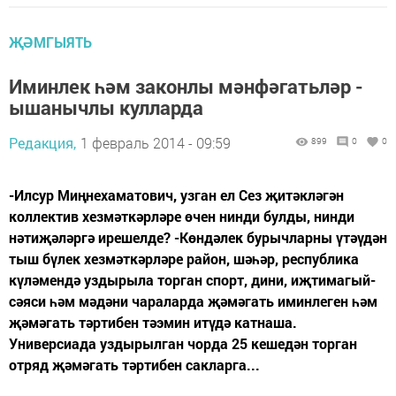
ҖӘМГЫЯТЬ
Иминлек һәм законлы мәнфәгатьләр -
ышанычлы кулларда
Редакция,
1 февраль 2014 - 09:59
899
0
0
-Илсур Миңнехаматович, узган ел Сез җитәкләгән
коллектив хезмәткәрләре өчен нинди булды, нинди
нәтиҗәләргә ирешелде? -Көндәлек бурычларны үтәүдән
тыш бүлек хезмәткәрләре район, шәһәр, республика
күләмендә уздырыла торган спорт, дини, иҗтимагый-
сәяси һәм мәдәни чараларда җәмәгать иминлеген һәм
җәмәгать тәртибен тәэмин итүдә катнаша.
Универсиада уздырылган чорда 25 кешедән торган
отряд җәмәгать тәртибен сакларга...