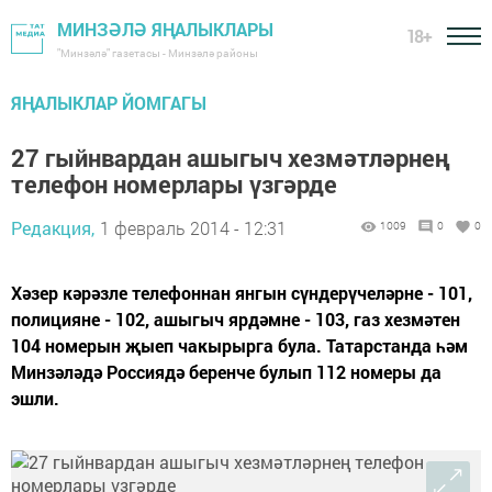
МИНЗӘЛӘ ЯҢАЛЫКЛАРЫ
18+
"Минзәлә" газетасы - Минзәлә районы
ЯҢАЛЫКЛАР ЙОМГАГЫ
27 гыйнвардан ашыгыч хезмәтләрнең
телефон номерлары үзгәрде
Редакция,
1 февраль 2014 - 12:31
1009
0
0
Хәзер кәрәзле телефоннан янгын сүндерүчеләрне - 101,
полицияне - 102, ашыгыч ярдәмне - 103, газ хезмәтен
104 номерын җыеп чакырырга була. Татарстанда һәм
Минзәләдә Россиядә беренче булып 112 номеры да
эшли.