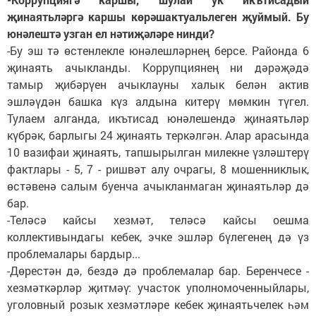
җинаятьләргә каршы көрәшактуальлеген җуймый. Бу
юнәлештә узган ел нәтиҗәләре нинди?
-Бу эш тә өстенлекле юнәлешләрнең берсе. Районда 6
җинаять ачыкланды. Коррупциянең ни дәрәҗәдә
тамыр җибәрүен ачыклауны халык белән актив
эшләүдән башка күз алдына китерү мөмкин түгел.
Тулаем алганда, икътисад юнәлешендә җинаятьләр
күбрәк, барлыгы 24 җинаять теркәлгән. Алар арасында
10 вазифаи җинаять, тапшырылган милекне үзләштерү
фактлары - 5, 7 - ришвәт алу очрагы, 8 мошенниклык,
өстәвенә салым буенча ачыкланмаган җинаятьләр дә
бар.
-Теләсә кайсы хезмәт, теләсә кайсы оешма
коллективындагы кебек, эчке эшләр бүлегенең дә үз
проблемалары бардыр...
-Дөрестән дә, бездә дә проблемалар бар. Беренчесе -
хезмәткәрләр җитмәү: участок уполномоченныйлары,
уголовный розык хезмәтләре кебек җинаятьчелек һәм