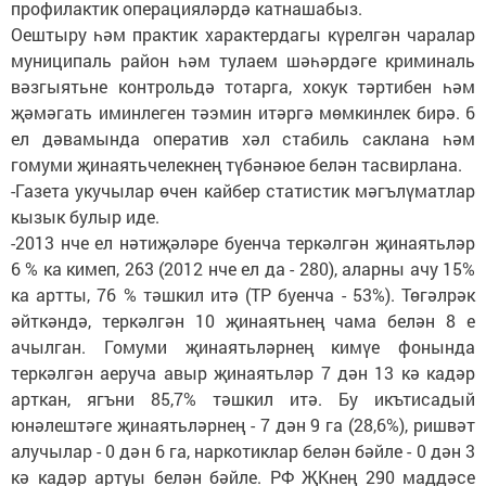
профилактик операцияләрдә катнашабыз.
Оештыру һәм практик характердагы күрелгән чаралар
муниципаль район һәм тулаем шәһәрдәге криминаль
вәзгыятьне контрольдә тотарга, хокук тәртибен һәм
җәмәгать иминлеген тәэмин итәргә мөмкинлек бирә. 6
ел дәвамында оператив хәл стабиль саклана һәм
гомуми җинаятьчелекнең түбәнәюе белән тасвирлана.
-Газета укучылар өчен кайбер статистик мәгълүматлар
кызык булыр иде.
-2013 нче ел нәтиҗәләре буенча теркәлгән җинаятьләр
6 % ка кимеп, 263 (2012 нче ел да - 280), аларны ачу 15%
ка артты, 76 % тәшкил итә (ТР буенча - 53%). Төгәлрәк
әйткәндә, теркәлгән 10 җинаятьнең чама белән 8 е
ачылган. Гомуми җинаятьләрнең кимүе фонында
теркәлгән аеруча авыр җинаятьләр 7 дән 13 кә кадәр
арткан, ягъни 85,7% тәшкил итә. Бу икътисадый
юнәлештәге җинаятьләрнең - 7 дән 9 га (28,6%), ришвәт
алучылар - 0 дән 6 га, наркотиклар белән бәйле - 0 дән 3
кә кадәр артуы белән бәйле. РФ ҖКнең 290 маддәсе