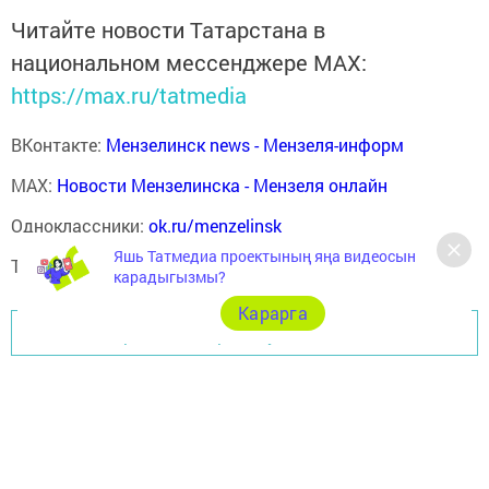
Читайте новости Татарстана в
национальном мессенджере MАХ:
https://max.ru/tatmedia
ВКонтакте:
Мензелинск news - Мензеля-информ
MAX:
Новости Мензелинска - Мензеля онлайн
Одноклассники:
ok.ru/menzelinsk
Яшь Татмедиа проектының яңа видеосын
Telegram-канал:
Мензелинск news - Мензеля-информ
карадыгызмы?
Карарга
Перейти на страницу новости