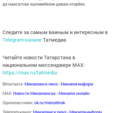
да максатчан эшләвебезне дәвам итәрбез.
Следите за самым важным и интересным в
Telegram-канале
Татмедиа
Читайте новости Татарстана в
национальном мессенджере MАХ:
https://max.ru/tatmedia
ВКонтакте:
Мензелинск news - Мензеля-информ
MAX:
Новости Мензелинска - Мензеля онлайн
Одноклассники:
ok.ru/menzelinsk
Telegram-канал:
Мензелинск news - Мензеля-информ