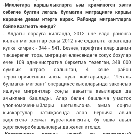
-Милләтара каршылыкларга һәм криминоген хәлгә
сәбәпче булган легаль булмаган миграциягә каршы
көрәшне дәвам итәргә кирәк. Районда мигрантларга
бәйле вәзгыять нинди?
- Алдагы сорауга килгәндә, 2013 нче елда районга
килгән мигрантлар саны 2012 нче елдагыга караганда
күпкә кимрәк - 344 - 541. Безнең тарафтан алар даими
тикшерелеп тора, миграция өлкәсендәге хокук бозулар
өчен 109 административ беркетмә төзелгән, 348 000
сумлык штраф салынган, 4 кеше район
территориясеннән иленә куып кайтарылды. "Легаль
булмаган мигрант" операциясе кысаларында законсыз
яшәүче мигрантлар соңгы вакытта авылларда да
ачыклана башлады. Алар белән башлыча участок
уполномоченныйлары шөгыльләнә, әмма соңгы
кыскартулар нәтиҗәсендә алар берничә авыл
җирлегенә хезмәт күрсәткәнлектән, бу эшкә авыл
җирлекләре башлыклары да җәлеп ителде.
-Коррупциягә каршы, шулай ук икътисадый