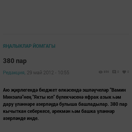
ЯҢАЛЫКЛАР ЙОМГАГЫ
380 пар
Редакция,
29 май 2012 - 10:55
856
0
0
Аю җирлегендә бюджет өлкәсендә эшләүчеләр "Вамин
Минзәлә"нең "Якты юл" бүлекчәсенә яфрак азык һәм
дару үләннәре әзерләүдә булыша баш­ладылар. 380 пар
кычыткан себеркесе, әрекмән һәм башка үләннәр
әзерләнде инде.