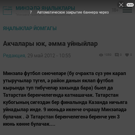
МИНЗӘЛӘ ЯҢАЛЫКЛАРЫ
18+
7
Автоматическое закрытие баннера через
"Минзәлә" газетасы - Минзәлә районы
ЯҢАЛЫКЛАР ЙОМГАГЫ
Акчалары юк, әмма уйныйлар
Редакция,
29 май 2012 - 10:55
1050
0
0
Минзәлә футбол сөючеләре (бу очракта сүз уен ка­рап
утыручылар түгел, ә район данын яклап фут­бол
кырында туп тибүчеләр хакында бара) быел да
Татарстан беренчелегендә катнашачак. Татарстан
кубогының сигездән бер финалында Ка­занда ничьяга
уйнадылар инде. 9 июньдә икенче очрашу Минзәләдә
булачак . Ә Татарстан беренче­легенә беренче уен 3
июнь көнне булачак....