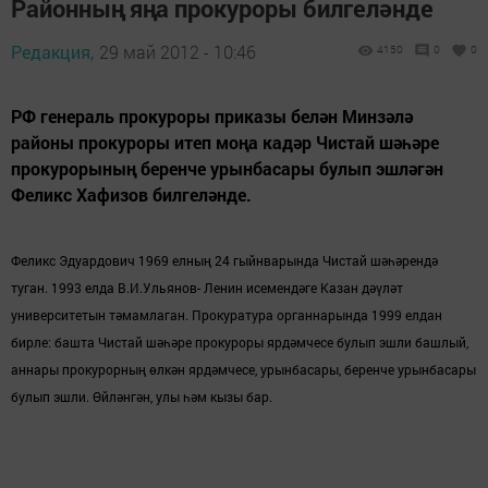
Районның яңа прокуроры билгеләнде
Редакция,
29 май 2012 - 10:46
4150
0
0
РФ генераль прокуроры приказы белән Минзәлә
районы прокуроры итеп моңа кадәр Чистай шәһәре
прокурорының беренче урынбасары булып эшләгән
Феликс Хафизов билгеләнде.
Феликс Эдуардович 1969 елның 24 гыйнварында Чистай шәһәрендә
туган. 1993 елда В.И.Ульянов- Ленин исемендәге Казан дәүләт
университетын тәмамлаган. Прокурату­ра органнарында 1999 елдан
бирле: башта Чистай шәһәре проку­роры ярдәмчесе булып эшли башлый,
анна­ры прокурорның өлкән ярдәмчесе, урынбасары, беренче урынбасары
бу­лып эшли. Өйләнгән, улы һәм кызы бар.