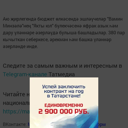
Аю җирлегендә бюджет өлкәсендә эшләүчеләр "Вамин
Минзәлә"нең "Якты юл" бүлекчәсенә яфрак азык һәм
дару үләннәре әзерләүдә булыша баш­ладылар. 380 пар
кычыткан себеркесе, әрекмән һәм башка үләннәр
әзерләнде инде.
Следите за самым важным и интересным в
Telegram-канале
Татмедиа
Читайте новости Татарстана в
национальном мессенджере MАХ:
https://max.ru/tatmedia
ВКонтакте:
Мензелинск news - Мензеля-информ