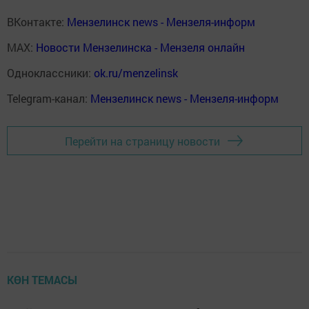
ВКонтакте:
Мензелинск news - Мензеля-информ
MAX:
Новости Мензелинска - Мензеля онлайн
Одноклассники:
ok.ru/menzelinsk
Telegram-канал:
Мензелинск news - Мензеля-информ
Перейти на страницу новости
КӨН ТЕМАСЫ