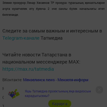
Элекке прокурор Ленар Хөсәенов ТР прокура- турасының җинаятьләрне
ачуга күзәтчелек итү буенча 2 нче санлы бүлек начальнигы итеп
билгеләнде.
Следите за самым важным и интересным в
Telegram-канале
Татмедиа
Читайте новости Татарстана в
национальном мессенджере MАХ:
https://max.ru/tatmedia
ВКонтакте:
Мензелинск news - Мензеля-информ
MAX:
Новости Мензелинска - Мензеля онлайн
Яшь Татмедиа проектының яңа видеосын
карадыгызмы?
Одноклассники:
ok.ru/menzelinsk
Карарга
Telegram-канал:
Мензелинск news - Мензеля-информ