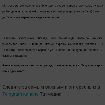
Минзәлә футбол сөючеләре (бу очракта сүз уен ка­рап утыручылар түгел, ә
район данын яклап фут­бол кырында туп тибүчеләр хакында бара) быел
да Татарстан беренчелегендә катнашачак.
Татарстан кубогының сигездән бер финалында Ка­занда ничьяга
уйнадылар инде. 9 июньдә икенче очрашу Минзәләдә булачак . Ә
Татарстан беренче­легенә беренче уен 3 июнь көнне булачак. Уеннар 17
сәгатьтә башлана.
Әлеге команданың төп спонсоры да, иганәчеләре дә юк. Энтузиастларга
кем ярдәм итәр?
Следите за самым важным и интересным в
Telegram-канале
Татмедиа