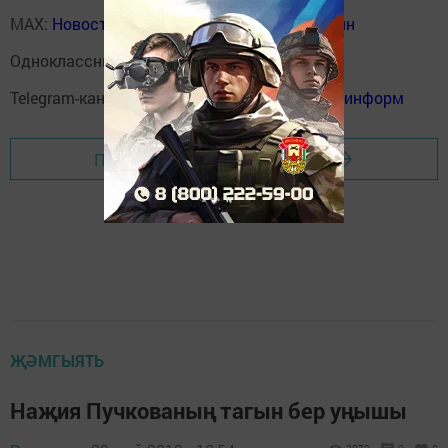
MAX:
Новости Мензелинска - Мензеля онлайн
Одноклассники:
ok.ru/menzelinsk
Telegram-канал:
Мензелинск news - Мензеля-информ
Перейти на страницу новости
ҖӘМГЫЯТЬ
Наҗия Пучкованың тагын бер уңышы