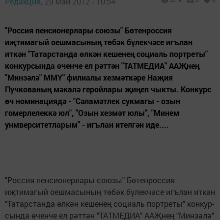
Редакция,
29 май 2012 - 10:54
2079
0
0
"Россия пенсионерла­ры союзы" Бөтенроссия
иҗтимагый оешмасының төбәк бүлекчәсе игълан
иткән "Татарстанда өлкән кешенең соци­аль портреты"
конкур­сында өченче ел рәттән "ТАТМЕДИА" ААҖнең
"Минзәлә" ММҮ" фили­алы хезмәткәре Наҗия
Пучкованың мәкалә ге­ройлары җиңеп чыкты. Конкурс
өч номинациядә - "Сәламәтлек сукма­гы - озын
гомерлелеккә юл", "Озын хезмәт юлы", "Минем
унмверситетла­рым" - игълан ителгән иде....
"Россия пенсионерла­ры союзы" Бөтенроссия
иҗтимагый оешмасының төбәк бүлекчәсе игълан иткән
"Татарстанда өлкән кешенең соци­аль портреты" конкур­
сында өченче ел рәттән "ТАТМЕДИА" ААҖнең "Минзәлә"