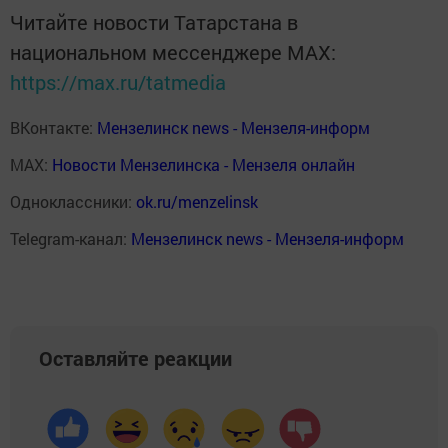
Читайте новости Татарстана в
национальном мессенджере MАХ:
https://max.ru/tatmedia
ВКонтакте:
Мензелинск news - Мензеля-информ
MAX:
Новости Мензелинска - Мензеля онлайн
Одноклассники:
ok.ru/menzelinsk
Telegram-канал:
Мензелинск news - Мензеля-информ
Оставляйте реакции