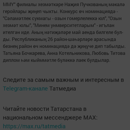
ММҮ" фили­алы хезмәткәре Наҗия Пучкованың мәкалә
ге­ройлары җиңеп чыкты. Конкурс өч номинациядә -
"Сәламәтлек сукма­гы - озын гомерлелеккә юл", "Озын
хезмәт юлы", "Минем унмверситетла­рым" - игълан
ителгән иде. Аның нәтиҗәләре май аенда билгеле бул­
ды. Республиканың 26 район-шәһәрләре ара­сында
безнең район өч номинациядә дә җиңүче дип табылды.
Татьяна Бочкарева, Анна Котель­никова, Любовь Титова
диплом һәм кыйммәтле бүләккә лаек булдылар.
Следите за самым важным и интересным в
Telegram-канале
Татмедиа
Читайте новости Татарстана в
национальном мессенджере MАХ:
https://max.ru/tatmedia