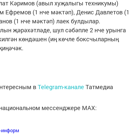
улат Кәримов (авыл хуҗалыгы техникумы)
м Ефремов (1 нче мәктәп), Денис Давлетов (1
нов (1 нче мәктәп) лаек булдылар.
ын җәрәхәтләде, шул сәбәпле 2 нче урынга
килгән көндәшен (иң көчле боксчыларның
җиңәчәк.
интересным в
Telegram-канале
Татмедиа
в национальном мессенджере MАХ:
я-информ