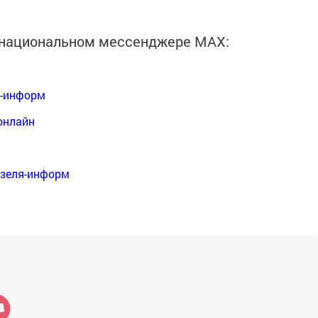
в национальном мессенджере MАХ:
я-информ
онлайн
нзеля-информ