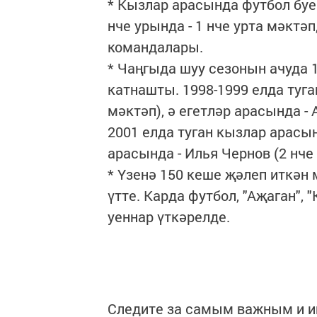
* Кызлар арасында футбол буе
нче урында - 1 нче урта мәктәп
командалары.
* Чаңгыда шуу сезонын ачуда 1
катнашты. 1998-1999 елда туга
мәктәп), ә егетләр арасында -
2001 елда туган кызлар арасын
арасында - Илья Чернов (2 нче
* Үзенә 150 кеше җәлеп иткә
үтте. Карда футбол, "Аҗаган", 
уеннар үткәрелде.
Следите за самым важным и 