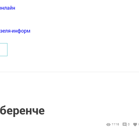
онлайн
нзеля-информ
беренче
1116
0