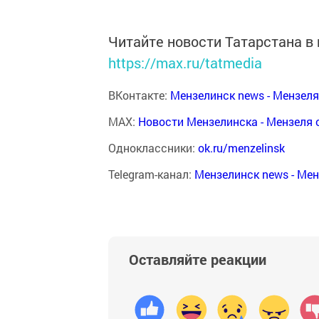
Читайте новости Татарстана 
https://max.ru/tatmedia
ВКонтакте:
Мензелинск news - Мензел
MAX:
Новости Мензелинска - Мензеля 
Одноклассники:
ok.ru/menzelinsk
Telegram-канал:
Мензелинск news - Ме
Оставляйте реакции