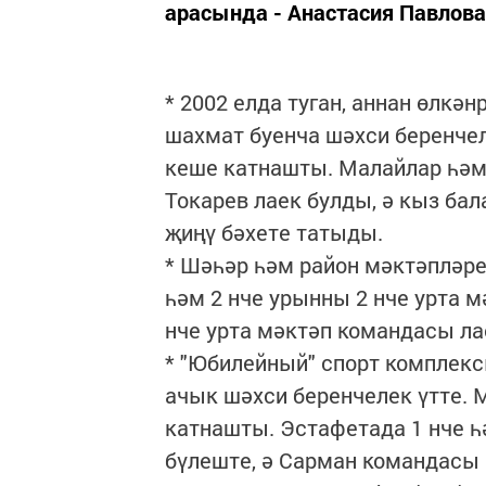
арасында - Анастасия Павлова
* 2002 елда туган, аннан өлкә
шахмат буенча шәхси беренчел
кеше катнашты. Малайлар һәм
Токарев лаек булды, ә кыз ба
җиңү бәхете татыды.
* Шәһәр һәм район мәктәпләре
һәм 2 нче урынны 2 нче урта м
нче урта мәктәп командасы ла
* "Юбилейный" спорт комплек
ачык шәхси беренчелек үтте. 
катнашты. Эстафетада 1 нче 
бүлеште, ә Сарман командасы 