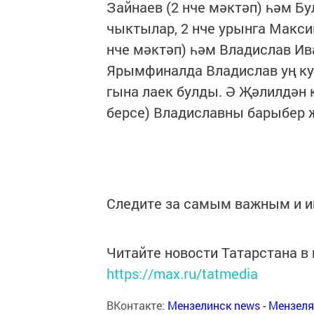
Зайнаев (2 нче мәктәп) һәм Б
чыктылар, 2 нче урынга Макси
нче мәктәп) һәм Владислав Ива
Ярымфиналда Владислав уң кул
гына лаек булды. Ә Җәлилдән 
берсе) Владиславны барыбер 
Следите за самым важным и 
Читайте новости Татарстана 
https://max.ru/tatmedia
ВКонтакте:
Мензелинск news - Мензел