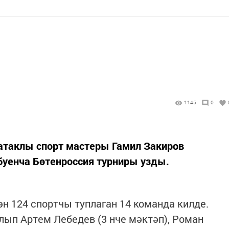
1145
0
таклы спорт мастеры Гамил Закиров
буенча Бөтенроссия турниры узды.
н 124 спортчы туплаган 14 команда килде.
лып Артем Лебедев (3 нче мәктәп), Роман