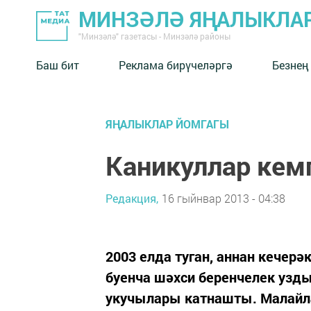
МИНЗӘЛӘ ЯҢАЛЫКЛА
"Минзәлә" газетасы - Минзәлә районы
Баш бит
Реклама бирүчеләргә
Безнең
ЯҢАЛЫКЛАР ЙОМГАГЫ
Каникуллар кем
Редакция,
16 гыйнвар 2013 - 04:38
2003 елда туган, аннан кечер
буенча шәхси беренчелек узды.
укучылары катнашты. Малайла