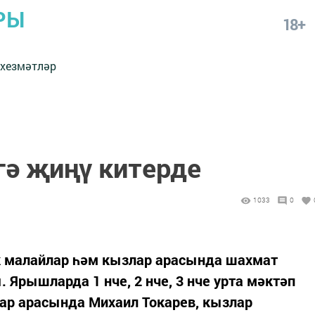
РЫ
18+
 хезмәтләр
гә җиңү китерде
1033
0
әк малайлар һәм кызлар арасында шахмат
 Ярышларда 1 нче, 2 нче, 3 нче урта мәктәп
р арасында Михаил Токарев, кызлар