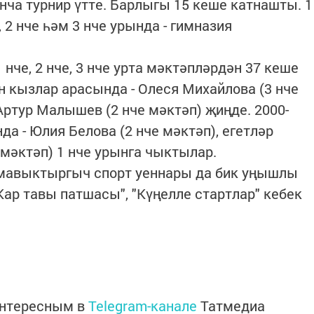
нча турнир үтте. Барлыгы 15 кеше катнашты. 1
, 2 нче һәм 3 нче урында - гимназия
 нче, 2 нче, 3 нче урта мәктәпләрдән 37 кеше
н кызлар арасында - Олеся Михайлова (3 нче
 Артур Малышев (2 нче мәктәп) җиңде. 2000-
да - Юлия Белова (2 нче мәктәп), егетләр
 мәктәп) 1 нче урынга чыктылар.
н мавыктыргыч спорт уеннары да бик уңышлы
"Кар тавы патшасы", "Күңелле стартлар" кебек
интересным в
Telegram-канале
Татмедиа