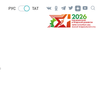
РУС
ТАТ
0