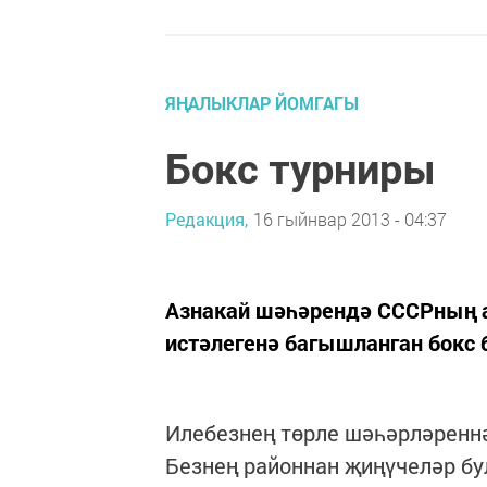
ЯҢАЛЫКЛАР ЙОМГАГЫ
Бокс турниры
Редакция,
16 гыйнвар 2013 - 04:37
Азнакай шәһәрендә СССРның а
истәлегенә багышланган бокс 
Илебезнең төрле шәһәрләреннә
Безнең районнан җиңүчеләр бу