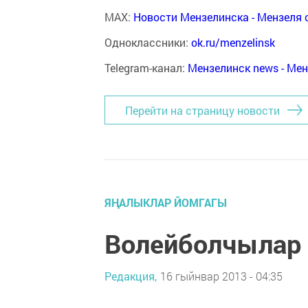
MAX:
Новости Мензелинска - Мензеля 
Одноклассники:
ok.ru/menzelinsk
Telegram-канал:
Мензелинск news - Ме
Перейти на страницу новости
ЯҢАЛЫКЛАР ЙОМГАГЫ
Волейболчылар 
Редакция,
16 гыйнвар 2013 - 04:35