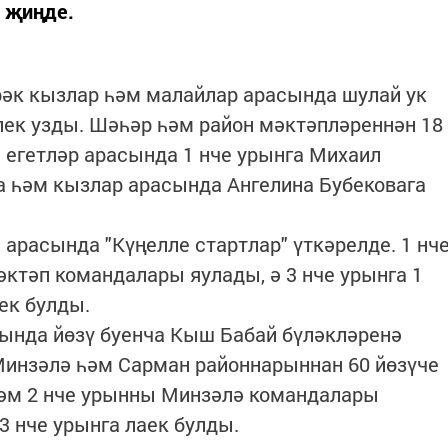
 җиңде.
нрәк кызлар һәм малайлар арасында шулай ук
ек узды. Шәһәр һәм район мәктәпләреннән 18
 егетләр арасында 1 нче урынга Михаил
ла һәм кызлар арасында Ангелина Бубековага
 арасында "Күңелле стартлар" үткәрелде. 1 нч
әктәп командалары яулады, ә 3 нче урынга 1
ек булды.
сында йөзү буенча Кыш Бабай бүләкләренә
Минзәлә һәм Сарман районнарыннан 60 йөзүче
һәм 2 нче урынны Минзәлә командалары
3 нче урынга лаек булды.