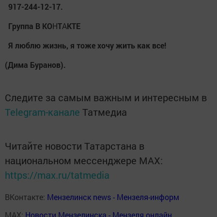
917-244-12-17.
Группа В КО
Н
Т
А
КТЕ
Я люблю жизнь, я тоже хочу жить как все!
(Дима Буранов).
Следите за самым важным и интересным в
Telegram-канале
Татмедиа
Читайте новости Татарстана в
национальном мессенджере MАХ:
https://max.ru/tatmedia
ВКонтакте:
Мензелинск news - Мензеля-информ
MAX:
Новости Мензелинска - Мензеля онлайн