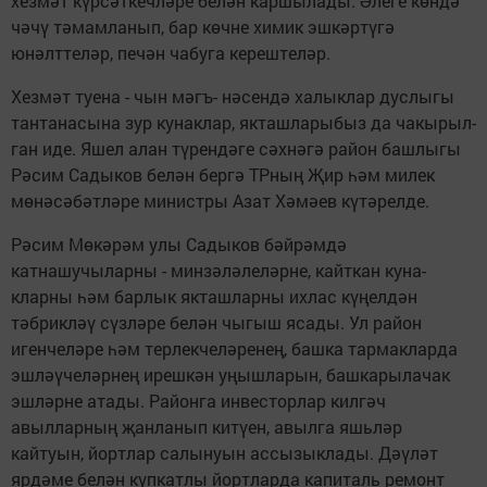
хезмәт күрсәткечләре белән кар­шылады. Әлеге көндә
чәчү тәмамланып, бар көчне химик эшкәртүгә
юнәлттеләр, печән чабуга керештеләр.
Хезмәт туена - чын мәгъ- нәсендә халыклар дуслыгы
тантанасына зур кунаклар, якташларыбыз да чакырыл­
ган иде. Яшел алан түрендәге сәхнәгә район башлыгы
Рәсим Садыков белән бергә ТРның Җир һәм милек
мөнәсәбәтләре министры Азат Хәмәев күтәрелде.
Рәсим Мөкәрәм улы Садыков бәйрәмдә
катнашучыларны - минзәләлеләрне, кайткан куна­
кларны һәм барлык якташлар­ны ихлас күңелдән
тәбрикләү сүзләре белән чыгыш яса­ды. Ул район
игенчеләре һәм терлекчеләренең, башка тар­макларда
эшләүчеләрнең ирешкән уңышларын, баш­карылачак
эшләрне атады. Районга инвесторлар килгәч
авылларның җанланып китүен, авылга яшьләр
кайтуын, йор­тлар салынуын ассызыкла­ды. Дәүләт
ярдәме белән күпкатлы йортларда капиталь ремонт