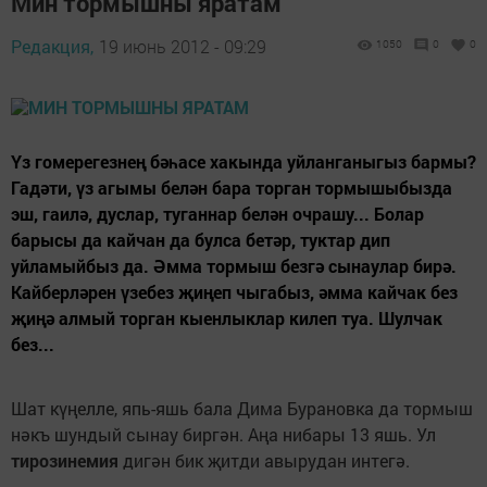
Мин тормышны яратам
Редакция,
19 июнь 2012 - 09:29
1050
0
0
Үз гомерегезнең бәһасе хакында уйланганыгыз бар­мы?
Гадәти, үз агымы белән бара торган тормышы­бызда
эш, гаилә, дуслар, туганнар белән очрашу... Болар
барысы да кайчан да булса бетәр, туктар дип
уйламыйбыз да. Әмма тормыш безгә сынаулар бирә.
Кайберләрен үзебез җиңеп чыгабыз, әмма кайчак без
җиңә алмый торган кыенлыклар килеп туа. Шулчак
без...
Шат күңелле, япь-яшь бала Дима Бурановка да тор­мыш
нәкъ шундый сынау биргән. Аңа нибары 13 яшь. Ул
тирозинемия
дигән бик җитди авырудан интегә.