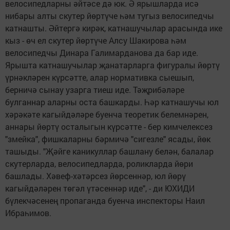
велосипедларны әйтәсе дә юк. Ә ярышларда исә
нибары алты скутер йөртүче һәм тугыз ве­лосипедчы
катнашты. Әйтергә кирәк, катнашучылар арасында ике
кыз - өч ел скутер йөртүче Алсу Шакирова һәм
велосипе­дчы Динара Галимарданова да бар иде.
Ярышта катнашучы­лар җанатарларга фигуралы йөртү
үрнәкләрен күрсәтте, алар нормативка сыешып,
берничә сынау узарга тиеш иде. Тәҗрибәләре
булганнар алар­ны оста башкарды. Һәр катна­шучы юл
хәрәкәте кагыйдәләре буенча теоретик белемнәрен,
аннары йөртү осталыгын күрсәтте - бер кимчелексез
"змейка", фишкаларны бәрмичә "сигезле" ясады, йөк
ташыды. "Җәйге каникуллар башлану белән, балалар
скутерларда, велосипедларда, роликлар­да йөри
башлады. Хәвеф-хәтәрсез йөрсеннәр, юл йөрү
кагыйдәләрен төгәл үтәсеннәр иде", - ди ЮХИДИ
бүлекчәсенең пропаганда буенча инспекторы Наил
Ибраһимов.