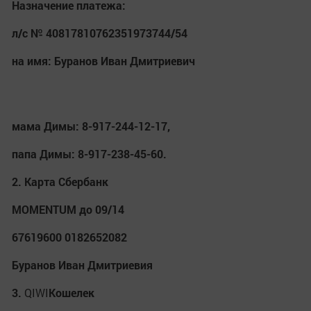
Назначение платежа:
л/с № 40817810762351973744/54
на имя: Буранов Иван Дмитриевич
мама Димы: 8-917-244-12-17,
папа Димы: 8-917-238-45-60.
2. Карта Сбербанк
MOMENTUM до 09/14
67619600 0182652082
Буранов Иван Дмитриевия
3.
QIWI
Кошелек