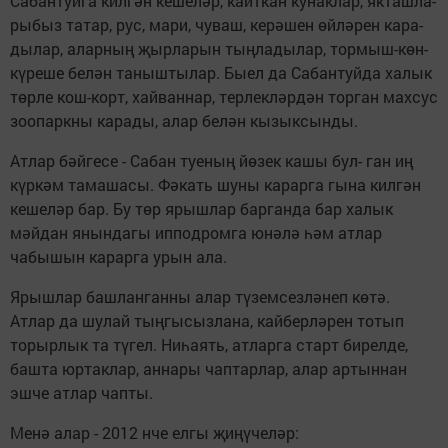
Сабантуйга килгән кешеләр, кайткан кунаклар, якташла­
рыбыз татар, рус, мари, чу­ваш, керәшен өйләрен кара­
дылар, аларның җырларын тыңладылар, тормыш-көн-
күреше белән таныштылар. Быел да Сабантуйда халык
төрле кош-корт, хайваннар, терлекләрдән торган махсус
зоопаркны карады, алар белән кызыксынды.
Атлар бәйгесе - Сабан туеның йөзек кашы бул- ган иң
күркәм тамаша­сы. Фәкать шуны карарга гына килгән
кешеләр бар. Бу төр ярышлар барганда бар халык
мәйдан янындагы ипподромга юнәлә һәм атлар
чабышын ка­рарга урын ала.
Ярышлар башланганны алар түземсезләнеп көтә.
Атлар да шулай тыңгысызлана, кайберләрен тотып
торырлык та түгел. Ниһаять, атларга старт бирелде,
башта юртак­лар, аннары чаптарлар, алар артыннан
эшче атлар чапты.
Менә алар - 2012 нче елгы җиңүчеләр: