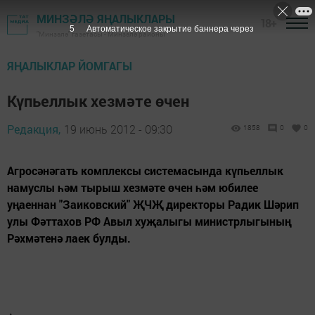
МИНЗӘЛӘ ЯҢАЛЫКЛАРЫ
18+
4
Автоматическое закрытие баннера через
"Минзәлә" газетасы - Минзәлә районы
ЯҢАЛЫКЛАР ЙОМГАГЫ
Күпьеллык хезмәте өчен
Редакция,
19 июнь 2012 - 09:30
1858
0
0
Агросәнәгать комплексы системасында күпьеллык
намуслы һәм тырыш хезмәте өчен һәм юбилее
уңаеннан "Заиковский" ҖЧҖ директоры Ра­дик Шәрип
улы Фәттахов РФ Авыл хуҗалыгы министрлыгының
Рәхмәтенә лаек булды.