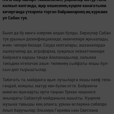
калкып килгәндә, җир кешесенең күңеле канәгатьлек
кичергәндә үткәрелә торган бәйрәмнәрнең иң күркәме
ул Сабан туе.
Быел да бу көнгә әзерлек ал­дан булды. Берәүләр Сабан
туе урынын дезинфекцияләде, икенчеләре җиһазлады,
өчен- челәре бизәде. Сәүдә ноктала­ры, ашханәләрдә
эшләүчеләр дә, агрофирма, хуҗалык хезмәтчәннәре
бәйрәмгә кар­шы төндә йокламадылар, ха­лыкка
тәкъдим ителәчәк азык- төлекнең сыйфаты яхшы бул­
сын дип тырыштылар.
Табигать тә, мәйданга җые- лучыларга яхшы кәеф телә-
гәндәй, кояшлы, матур көн бүләк итте. Бәйрәмчә
киенгән яше-карты иртә таңнан Урман чишмәсе
янындагы Сабантуй мәйданына ашыкты. Күңелле
музыка тавышы киң аланга, ур­ман өсләренә сибелде.
Алып баручылар Эльмира Гәрәева һәм Светлана