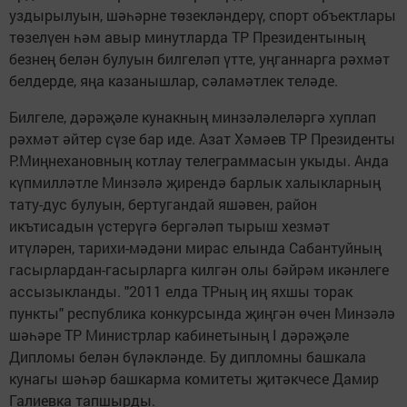
уздырылуын, шәһәрне төзекләндерү, спорт объектла­ры
төзелүен һәм авыр ми­нутларда ТР Президентының
безнең белән булуын билгеләп үтте, уңганнарга рәхмәт
бел­дерде, яңа казанышлар, сәламәтлек теләде.
Билгеле, дәрәҗәле кунакның минзәләлеләргә хуплап
рәхмәт әйтер сүзе бар иде. Азат Хәмәев ТР Президен­ты
Р.Миңнехановның котлау телеграммасын укыды. Анда
күпмилләтле Минзәлә җирендә барлык халыкларның
тату-дус булуын, бертугандай яшәвен, район
икътисадын үстерүгә бергәләп тырыш хезмәт
итүләрен, тарихи-мәдәни ми­рас елында Сабантуйның
га­сырлардан-гасырларга килгән олы бәйрәм икәнлеге
ассызы­кланды. "2011 елда ТРның иң яхшы торак
пункты" республи­ка конкурсында җиңгән өчен Минзәлә
шәһәре ТР Министр­лар кабинетының I дәрәҗәле
Дипломы белән бүләкләнде. Бу дипломны башкала
куна­гы шәһәр башкарма комитеты җитәкчесе Дамир
Галиевка тап­шырды.