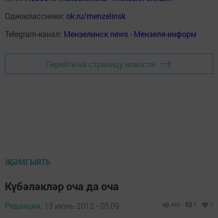
Одноклассники:
ok.ru/menzelinsk
Telegram-канал:
Мензелинск news - Мензеля-информ
Перейти на страницу новости
ҖӘМГЫЯТЬ
Күбәләкләр оча да оча
Редакция,
13 июнь 2012 - 05:09
633
0
0