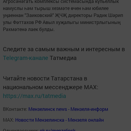
Агросәнәгать комплексы системасында күпьеллык
намуслы һәм тырыш хезмәте өчен һәм юбилее
уңаеннан "Заиковский" ҖЧҖ директоры Ра­дик Шәрип
улы Фәттахов РФ Авыл хуҗалыгы министрлыгының
Рәхмәтенә лаек булды.
Следите за самым важным и интересным в
Telegram-канале
Татмедиа
Читайте новости Татарстана в
национальном мессенджере MАХ:
https://max.ru/tatmedia
ВКонтакте:
Мензелинск news - Мензеля-информ
MAX:
Новости Мензелинска - Мензеля онлайн
Одноклассники:
ok.ru/menzelinsk