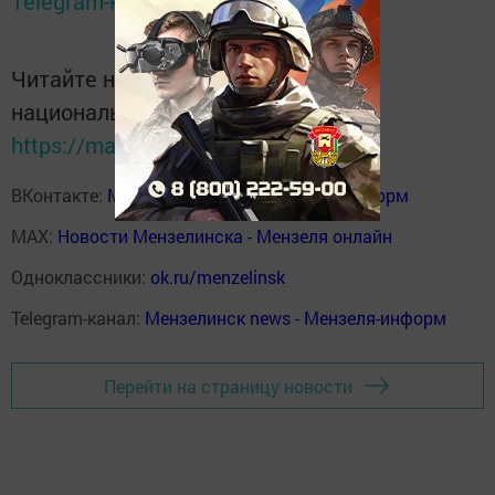
Telegram-канале
Татмедиа
Читайте новости Татарстана в
национальном мессенджере MАХ:
https://max.ru/tatmedia
ВКонтакте:
Мензелинск news - Мензеля-информ
MAX:
Новости Мензелинска - Мензеля онлайн
Одноклассники:
ok.ru/menzelinsk
Telegram-канал:
Мензелинск news - Мензеля-информ
Перейти на страницу новости