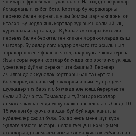
яшиләр, яфрак белән тукланалар. Нәтиҗәдә яфраклар
йо­марланып, кибеп бетә. Кортлар бу яфракларны
пәрәвез белән чорнап, шушы йомры шарчыклар­ны оя
итәләр. Бу чорда яшь кортлар зур зыян сал­мый. Иң
куркынычы - иртә язда. Күбәләк кортлары ботакка
пәрәвез белән беркетелгән кипкән яф­рак-ояларда кыш
чыгалар. Бу оялар язга кадәр ал­магачта асылынып
тора­лар, көзен яфрак коелгач, алар күзгә яхшы күренә.
Язын соры-көрән корт­лар бакчада кар эрегәнче үк, яшь
үсентеләр буй­лап хәрәкәт итә башлый. Бөреләр
ачылганда ак күбәләк кортлары башта бүрткән
бөреләрне, ан нары яфракларны ашый. Бу процесс
шулкадәр тиз бара ки, бакчада әле юеш, йөрерлек тә
булмый бу чакта. Тамаклары туй­ган эре кортлар
алмагач кәүсәсендә үк курчакка әвереләләр. Ә инде 10-
15 көннән бу курчаклар­дан буй-буй кара канатлы
күбәләкләр хасил була. Болар нәкъ менә шул кура
җиләге чәчәге не­ктары белән туенучы һәм җимеш
агачларында өем- өем йомырка салучы ак күбәләкләр