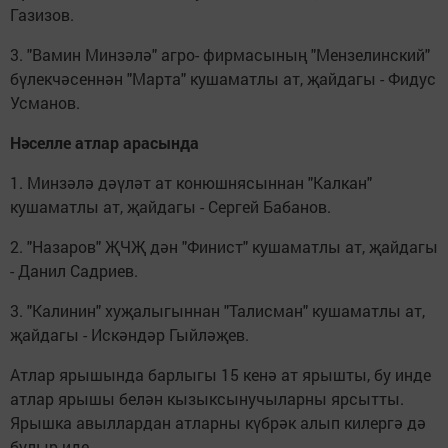
Га­зизов.
3. "Вамин Минзәлә" агро- фирмасының "Мензелинский"
бүлекчәсеннән "Марта" куша­матлы ат, җайдагы - Фидус
Ус­манов.
Нәселле атлар арасында
1. Минзәлә дәүләт ат конюшня­сыннан "Калкан"
кушаматлы ат, җайдагы - Сергей Бабанов.
2. "Назаров" ҖЧҖ дән "Финист" кушаматлы ат, җайдагы
- Да­нил Садриев.
3. "Калинин" хуҗалыгыннан "Талисман" кушаматлы ат,
җайдагы - Искәндәр Гыйләҗев.
Атлар ярышында барлыгы 15 кенә ат ярышты, бу инде
ат­лар ярышы белән кызыксы­нучыларны ярсытты.
Ярышка авыллардан атларны күбрәк алып килергә дә
булыр иде.