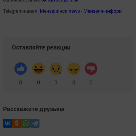
Telegram-канал:
Мензелинск news - Мензеля-информ
Оставляйте реакции
0
0
0
0
0
Расскажите друзьям