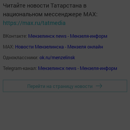
Читайте новости Татарстана в
национальном мессенджере MАХ:
https://max.ru/tatmedia
ВКонтакте:
Мензелинск news - Мензеля-информ
MAX:
Новости Мензелинска - Мензеля онлайн
Одноклассники:
ok.ru/menzelinsk
Telegram-канал:
Мензелинск news - Мензеля-информ
Перейти на страницу новости