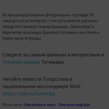
Бу ярышларда барлык фигу­раларны скутерда 29
секундта ясап өлгергән 1 нче урта мәктәп укучысы
Айдар Фәттаховка тиңнәр булмады. Велосипедта
йөрүчеләр арасында Дмитрий Устюжин һәм Никита
Бабин җиңүче булды.
Следите за самым важным и интересным в
Telegram-канале
Татмедиа
Читайте новости Татарстана в
национальном мессенджере MАХ:
https://max.ru/tatmedia
ВКонтакте:
Мензелинск news - Мензеля-информ