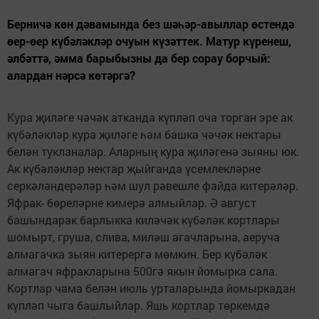
Берничә көн дәвамында без шәһәр-авыллар өстендә
өер-өер күбәләкләр очуын күзәттек. Матур күренеш,
әлбәттә, әмма барыбызны да бер сорау борчый:
алардан нәрсә көтәргә?
Кура җиләге чәчәк аткан­да күпләп оча торган эре ак
күбәләкләр кура җиләге һәм башка чәчәк нектары
белән тукла­налар. Аларның кура җиләгенә зыяны юк.
Ак күбәләкләр нектар җыйганда үсемлекләрне
серкәләндерәләр һәм шул рәвешле фай­да китерәләр.
Яфрак- бөреләрне кимерә алмый­лар. Ә август
башындарак барлыкка киләчәк күбәләк кортлары
шомырт, груша, слива, миләш агачла­рына, аеруча
алмагачка зыян китерергә мөмкин. Бер күбәләк
алмагач яф­ракларына 500гә якын йо­мырка сала.
Кортлар чама белән июль урталарында йомыркадан
күпләп чыга башлыйлар. Яшь корт­лар төркемдә