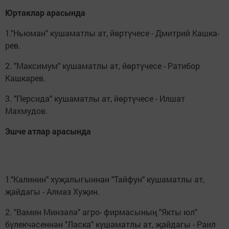
Юртаклар арасында
1."Ньюман" кушаматлы ат, йөртүчесе - Дмитрий Кашка­
рев.
2. "Максимум" кушаматлы ат, йөртүчесе - Ратибор
Кашка­рев.
3. "Персида" кушаматлы ат, йөртүчесе - Илшат
Махмудов.
Эшче атлар арасында
1."Калинин" хуҗалыгыннан "Тай­фун" кушаматлы ат,
җайдагы - Алмаз Хуҗин.
2. "Вамин Минзәлә" агро- фирмасының "Якты юл"
бүлекчәсеннән "Ласка" куша­матлы ат, җайдагы - Раил