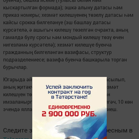
кыскартылган формада); эшкә алыну датасы һәм
приказ но­меры; хезмәт килешүенең төзелү датасы һәм
кайсы срокка билгеләнүе (эш башлау датасы
күрсәтелә, ә ашыгыч килешү төзелгән очракта, аның
гамәлдә булу срогы һәм мондый килешү төзү өчен
нигезләмә күрсәтелә); хезмәт килешүе бу­енча
гражданның билгеләнгән вазифасы, структур
подразде­лениесе; вазифа буенча баш­карыла торган
бурычлар.
Югарыда әйтелгән хат оеш­ма бланкында басылып,
аның җитәкчесе яисә эш бирүче ягыннан хезмәт
килешүен төзегән вәкаләтле зат тара­фыннан
имзаланырга, аннары хезмәт килешүе төзелгәч, 10 көн
эчендә яллаучы вәкиленә тапшырылырга тиеш.
Следите за самым важным и интересным в