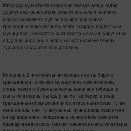
Югарыда күрсәтелгән ка­рар нигезендә, моңа кадәр
дәүләт һәм муниципаль хезмәткәр булып эшләгән,
махсус исемлектә булган ва­зифа башкарган
гражданны эшкә алганда, әлеге граж­дан дәүләт һәм
муниципаль хезмәттән азат ителгәч, яңа эш бирүче ике
ел дәвамында аның белән хезмәт килешүе төзелү
турында хәбәр итеп то­рырга тиеш.
Карарның 2 нче пункты нигезендә, яңа эш бирүче
гражданның - элеккеге му­ниципаль хезмәткәрнең
соңгы хезмәте буенча ял­лаучы вәкиленә түбәндәге
мәгълүматларны сыйдыр­ган хат җибәрергә тиеш:
гражданның исем-фамилия-се, атасының исеме; туган
көне, ае, елы һәм туган урыны; муниципаль хезмәттән
китәр алдыннан гражданның муни­ципаль хезмәттә
башкарган вазифасы (хезмәт кенәгәсе мәгълүматлары
буенча); оеш­ма исеме (тулысы белән һәм