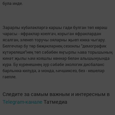
була инде.
Зарарлы күбәләкләргә каршы гади булган төп көрәш
чарасы - яфраклар коелгач, корыган яфрак­лардан
ясалган, эленеп торучы ояларны җыеп юкка чыгару.
Белгечләр бу төр бөҗәкләрнең сезонлы "демографик
күтәрелеше"нең төп сәбәбен яңгырлы һава торышының
кинәт җылы һәм кояшлы көннәр белән алышынуында
күрә. Бу күренешнең зур сәбәбе экологик дисбаланс
бар­лыкка килүдә, ә монда, һичшиксез, без - кешеләр
гаепле.
Следите за самым важным и интересным в
Telegram-канале
Татмедиа