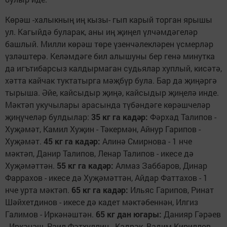
Көрәш -халыкның иң кызы- гып карый торган ярышы
ул. Кагыйдә буларак, аны иң җиңел үлчәмдәгеләр
башлый. Милли көрәш төре үзенчәлекләрен үсмерләр
үзләштерә. Келәмдәге бил алышуны бер генә минутка
да игътибарсыз калдырмаган су­дьялар хуплый, кисәтә,
хәтта кайчак туктатырга мәҗбүр була. Бар да җиңәргә
тырыша. Әйе, кайсыдыр җиңә, кайсыдыр җиңелә инде.
Мәктәп укучыла­ры арасында түбәндәге көрәш­челәр
җиңүчеләр булдылар:
35 кг га кадәр:
Фәрхад Тали­пов -
Хуҗәмәт, Камил Хуҗин - Тәкермән, Айнур Гарипов -
Хуҗәмәт.
45 кг га кадәр:
Алинә Смирнова - 1 нче
мәктәп, Да­нир Талипов, Ленар Талипов - икесе дә
Хуҗәмәттән.
55 кг га кадәр:
Алмаз Заббаров, Динар
Фаррахов - икесе дә Хуҗәмәттән, Айдар Фаттахов - 1
нче урта мәктәп.
65 кг га кадәр:
Ильяс Гарипов, Ринат
Шәйхетдинов - икесе дә кадет мәктәбеннән, Илгиз
Галимов - Иркәнәштән.
65 кг дан югары:
Данияр Гәрәев
- Иркәнәш, Раил Фәтхуллин - Кадрәк, Вадим Ки­риллов -