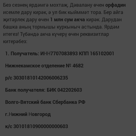
Без сезнең ярдәмгә мохтаҗ. Дәвалану өчен
орфа­дин
исемле дару кирәк, ә ул бик кыйммәт тора. Бер айга
җитәрлек дару өчен
1 млн сум акча
кирәк. Да­рудан
башка аның тормышы куркыныч астында. Ярдәм
итегез! Түбәндә акча күчерү өчен реквизитлар
китерәбез:
1. Получатель: И
НН
7707083893 КПП 165102001
Нижнекамское отделение № 4682
р/с 30301810142006006235
Банк получателя: БИК 042202603
Волго-Вятский банк Сбербанка РФ
г.
Н
ижний
Н
овгород
к/с 30101810900000000603