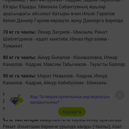
Югары Юшады. Минзәлә Сабантуеның яшьләр
арасындагы аб­солют батыры өчен Иль­яс Гарипов
белән Данияр Гәрәев көрәште, җиңү Да­ниярга бирелде.
70 кг га чаклы:
Ленар Загриев - Минзәлә, Ри­нат
Шәйхетдинов - кадет мәктәбе, Илназ Нургали­ев -
Хуҗәмәт.
80 кг га чаклы:
Айнур Билалов - Коноваловка, Илнар
Камалов - Кадрәк, Максим Табычаков - Тау­асты Байлар.
90 кг га чаклы:
Марат Нәҗмиев - Кадрәк, Илнур
Камалов - Кадрәк, Айнур Хәбибуллин - Минзәлә.
Минзәлә районының аб­солют батыры өчен Ай­нур
Яшь Татмедиа проектының яңа видеосын
Билалов белән Марат Нәҗмиев бил алышты, Марат
карадыгызмы?
җиңүгә иреште.
Карарга
90 кг нан югары
авыр­лыктагы көрәшчеләр ара­сында
Ринат Әхмәтшин беренче урында калды (Чаллы), Азат