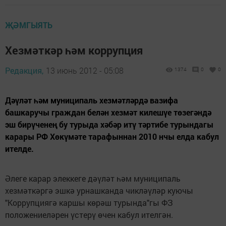
ҖӘМГЫЯТЬ
Хезмәткәр һәм коррупция
Редакция,
13 июнь 2012 - 05:08
1374
0
0
Дәүләт һәм муниципаль хезмәтләрдә вазифа
башкаручы граждан белән хезмәт килешүе төзегәндә
эш бирүченең бу турыда хәбәр итү тәртибе турындагы
карары РФ Хөкүмәте тарафыннан 2010 нчы елда кабул
ителде.
Әлеге карар элеккеге дәүләт һәм муниципаль
хезмәткәргә эшкә урнашканда чикләүләр куючы
"Коррупциягә кар­шы көрәш турында"гы ФЗ
положениеләрен үстерү өчен кабул ителгән.