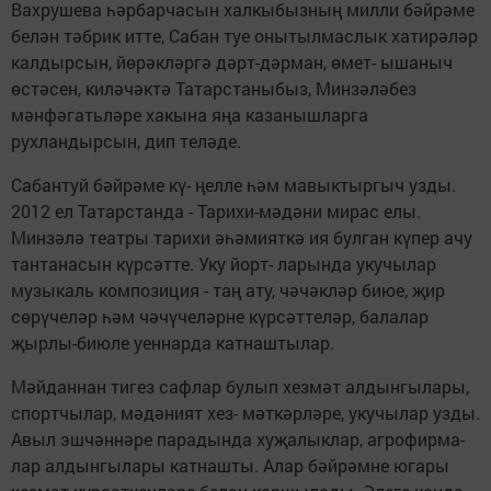
Вахрушева һәрбарчасын халкыбызның милли бәйрәме
белән тәбрик итте, Сабан туе онытылмас­лык хатирәләр
калдырсын, йөрәкләргә дәрт-дәрман, өмет- ышаныч
өстәсен, киләчәктә Татарстаныбыз, Минзәләбез
мәнфәгатьләре хакына яңа казанышларга
рухландырсын, дип теләде.
Сабантуй бәйрәме кү- ңелле һәм мавыктыргыч узды.
2012 ел Татарс­танда - Тарихи-мәдәни мирас елы.
Минзәлә театры тарихи әһәмияткә ия булган күпер ачу
тантанасын күрсәтте. Уку йорт- ларында укучылар
музыкаль композиция - таң ату, чәчәкләр биюе, җир
сөрүчеләр һәм чәчүчеләрне күрсәттеләр, ба­лалар
җырлы-биюле уеннарда катнаштылар.
Мәйданнан тигез сафлар бу­лып хезмәт алдынгылары,
спортчылар, мәдәният хез- мәткәрләре, укучылар узды.
Авыл эшчәннәре парадын­да хуҗалыклар, агрофирма­
лар алдынгылары катнашты. Алар бәйрәмне югары