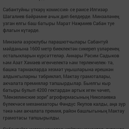
Сабантуйны үткәрү комиссия- се рәисе Илгизәр
Шагалиев бәйрәмне ачык дип белдерде. Минзәләнең
узган елгы баш батыры Марат Нәҗмиев Сабан туе
флагын күтәрде.
Минзәлә аэроклубы парашют­чылары Сабантуй
мәйданына 1600 метр биеклектән сике­реп үзләренең
осталыкларын күрсәттеләр. Аннары Рәсим Садыков
һәм Азат Хәмәев игенчелектә һәм терлекчелек- тә,
башка тармакларда хезмәт уңышларына ирешкән
алдын­гыларны тәбрикләп, Мактау гра­моталары,
акчалата премияләр тапшырдылар. Быелгы кыр
батыры булып 4200 гектардан артык иген чәчеп,
"Мензелинс­кие зори" агрофирмасының Ни­колаевка
бүлекчәсе механиза­торы Фәндүс Якупов калды, аңа зур
тәкә һәм акчалата премия, район башлыгының Мактау
гра­мотасы тапшырылды.