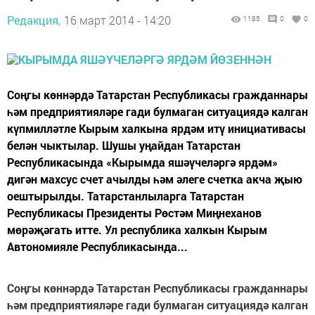
Редакция,
16 март 2014 - 14:20
1185
0
0
Соңгы көннәрдә Татарстан Республикасы гражданнары
һәм предприятияләре гади булмаган ситуациядә калган
күпмилләтле Кырым халкына ярдәм итү инициативасы
белән чыктылар. Шушы уңайдан Татарстан
Республикасында «Кырымда яшәүчеләргә ярдәм»
дигән махсус счет ачылды һәм әлеге счетка акча җыю
оештырылды. Татарстанлыларга Татарстан
Республикасы Президенты Рөстәм Миңнеханов
мөрәҗәгать итте. Ул республика халкын Кырым
Автономияле Республикасында...
Соңгы көннәрдә Татарстан Республикасы гражданнары
һәм предприятияләре гади булмаган ситуациядә калган