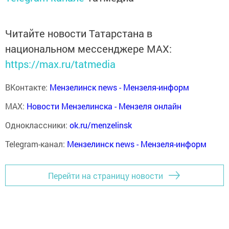
Читайте новости Татарстана в
национальном мессенджере MАХ:
https://max.ru/tatmedia
ВКонтакте:
Мензелинск news - Мензеля-информ
MAX:
Новости Мензелинска - Мензеля онлайн
Одноклассники:
ok.ru/menzelinsk
Telegram-канал:
Мензелинск news - Мензеля-информ
Перейти на страницу новости