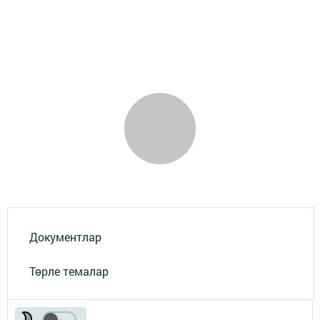
Документлар
Төрле темалар