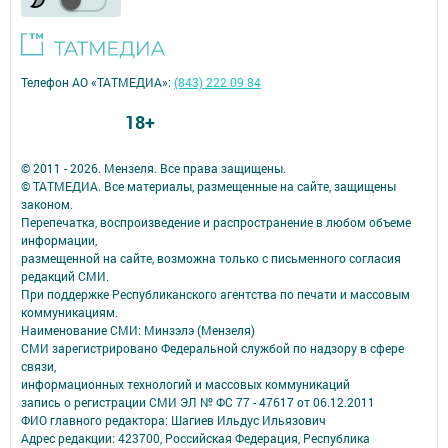
Телефон АО «ТАТМЕДИА»:
(843) 222 09 84
18+
© 2011 - 2026. Мензеля. Все права защищены.
© ТАТМЕДИА. Все материалы, размещенные на сайте, защищены
законом.
Перепечатка, воспроизведение и распространение в любом объеме
информации,
размещенной на сайте, возможна только с письменного согласия
редакций СМИ.
При поддержке Республиканского агентства по печати и массовым
коммуникациям.
Наименование СМИ: Минзэлэ (Мензеля)
СМИ зарегистрировано Федеральной службой по надзору в сфере
связи,
информационных технологий и массовых коммуникаций
запись о регистрации СМИ ЭЛ № ФС 77 - 47617 от 06.12.2011
ФИО главного редактора: Шагиев Ильдус Ильязович
Адрес редакции: 423700, Российская Федерация, Республика