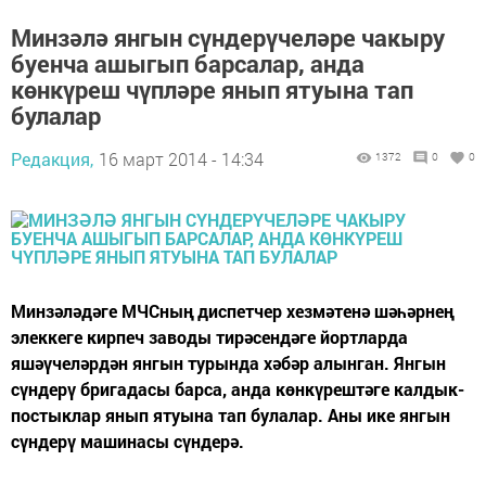
Минзәлә янгын сүндерүчеләре чакыру
буенча ашыгып барсалар, анда
көнкүреш чүпләре янып ятуына тап
булалар
Редакция,
16 март 2014 - 14:34
1372
0
0
Минзәләдәге МЧСның диспетчер хезмәтенә шәһәрнең
элеккеге кирпеч заводы тирәсендәге йортларда
яшәүчеләрдән янгын турында хәбәр алынган. Янгын
сүндерү бригадасы барса, анда көнкүрештәге калдык-
постыклар янып ятуына тап булалар. Аны ике янгын
сүндерү машинасы сүндерә.