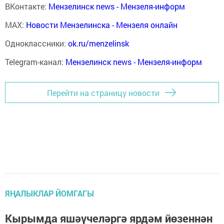
ВКонтакте:
Мензелинск news - Мензеля-информ
MAX:
Новости Мензелинска - Мензеля онлайн
Одноклассники:
ok.ru/menzelinsk
Telegram-канал:
Мензелинск news - Мензеля-информ
Перейти на страницу новости
ЯҢАЛЫКЛАР ЙОМГАГЫ
Кырымда яшәүчеләргә ярдәм йөзеннән