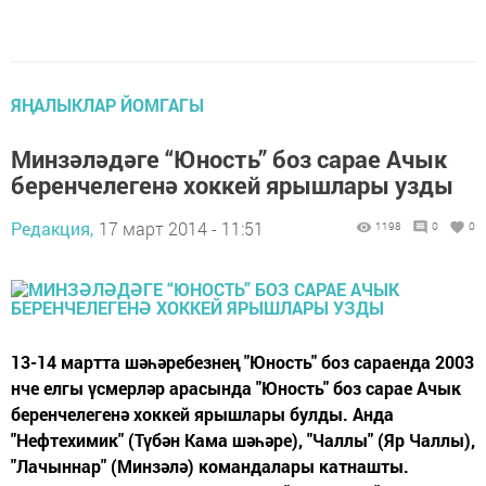
ЯҢАЛЫКЛАР ЙОМГАГЫ
Минзәләдәге “Юность” боз сарае Ачык
беренчелегенә хоккей ярышлары узды
Редакция,
17 март 2014 - 11:51
1198
0
0
13-14 мартта шәһәребезнең "Юность" боз сараенда 2003
нче елгы үсмерләр арасында "Юность" боз сарае Ачык
беренчелегенә хоккей ярышлары булды. Анда
"Нефтехимик" (Түбән Кама шәһәре), "Чаллы" (Яр Чаллы),
"Лачыннар" (Минзәлә) командалары катнашты.