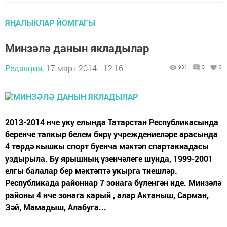
ЯҢАЛЫКЛАР ЙОМГАГЫ
Минзәлә данын якладылар
Редакция,
17 март 2014 - 12:16
931
0
0
2013-2014 нче уку елында Татарстан Республикасында
беренче тапкыр белем бирү учреждениеләре арасында
4 төрдә кышкы спорт буенча мәктәп спартакиадасы
уздырыла. Бу ярышның үзенчәлеге шунда, 1999-2001
елгы балалар бер мәктәптә укырга тиешләр.
Республикада районнар 7 зонага бүленгән иде. Минзәлә
районы 4 нче зонага карый , алар Актаныш, Сарман,
Зәй, Мамадыш, Алабуга...