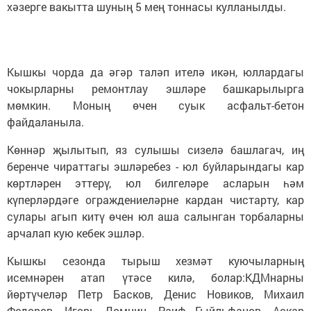
хәзерге вакытта шуның 5 мең тоннасы кулланылды.
Кышкы чорда да әгәр таләп ителә икән, юллардагы
чокырларны ремонтлау эшләре башкарылырга
мөмкин. Моның өчен суык асфальт-бетон
файдаланыла.
Көннәр җылытып, яз сулышы сизелә башлагач, иң
беренче чираттагы эшләребез - юл буйларындагы кар
көртләрен эттерү, юл билгеләре асларын һәм
күперләрдәге ограждениеләрне кардан чистарту, кар
сулары агып китү өчен юл аша салынган торбаларны
арчалап кую кебек эшләр.
Кышкы сезонда тырыш хезмәт куючыларның
исемнәрен атап үтәсе килә, болар:КДМнарны
йөртүчеләр Петр Басков, Денис Новиков, Михаил
Федоров, Игорь Домнин, Раиф Гыйльфанов, Аскар