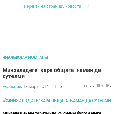
Перейти на страницу новости
ЯҢАЛЫКЛАР ЙОМГАГЫ
Минзәләдәге "кара общага" һаман да
сүтелми
Редакция,
17 март 2014 - 11:55
1042
0
0
Минзәлә шәһәре тарихында үз урыны булган әлеге