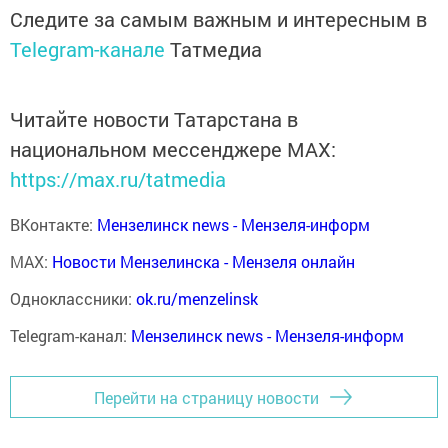
Следите за самым важным и интересным в
Telegram-канале
Татмедиа
Читайте новости Татарстана в
национальном мессенджере MАХ:
https://max.ru/tatmedia
ВКонтакте:
Мензелинск news - Мензеля-информ
MAX:
Новости Мензелинска - Мензеля онлайн
Одноклассники:
ok.ru/menzelinsk
Telegram-канал:
Мензелинск news - Мензеля-информ
Перейти на страницу новости