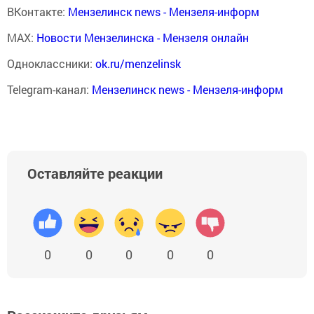
ВКонтакте:
Мензелинск news - Мензеля-информ
MAX:
Новости Мензелинска - Мензеля онлайн
Одноклассники:
ok.ru/menzelinsk
Telegram-канал:
Мензелинск news - Мензеля-информ
Оставляйте реакции
0
0
0
0
0