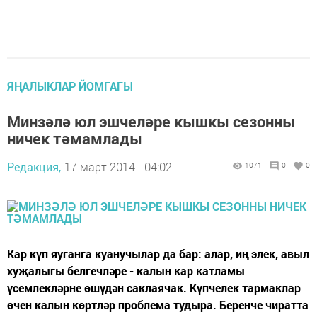
ЯҢАЛЫКЛАР ЙОМГАГЫ
Минзәлә юл эшчеләре кышкы сезонны
ничек тәмамлады
Редакция,
17 март 2014 - 04:02
1071
0
0
Кар күп яуганга куанучылар да бар: алар, иң элек, авыл
хуҗалыгы белгечләре - калын кар катламы
үсемлекләрне өшүдән саклаячак. Күпчелек тармаклар
өчен калын көртләр проблема тудыра. Беренче чиратта