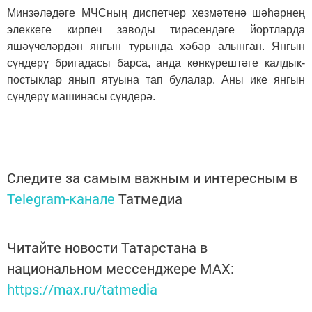
Минзәләдәге МЧСның диспетчер хезмәтенә шәһәрнең
элеккеге кирпеч заводы тирәсендәге йортларда
яшәүчеләрдән янгын турында хәбәр алынган. Янгын
сүндерү бригадасы барса, анда көнкүрештәге калдык-
постыклар янып ятуына тап булалар. Аны ике янгын
сүндерү машинасы сүндерә.
Следите за самым важным и интересным в
Telegram-канале
Татмедиа
Читайте новости Татарстана в
национальном мессенджере MАХ:
https://max.ru/tatmedia