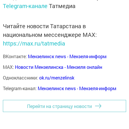
Telegram-канале
Татмедиа
Читайте новости Татарстана в
национальном мессенджере MАХ:
https://max.ru/tatmedia
ВКонтакте:
Мензелинск news - Мензеля-информ
MAX:
Новости Мензелинска - Мензеля онлайн
Одноклассники:
ok.ru/menzelinsk
Telegram-канал:
Мензелинск news - Мензеля-информ
Перейти на страницу новости