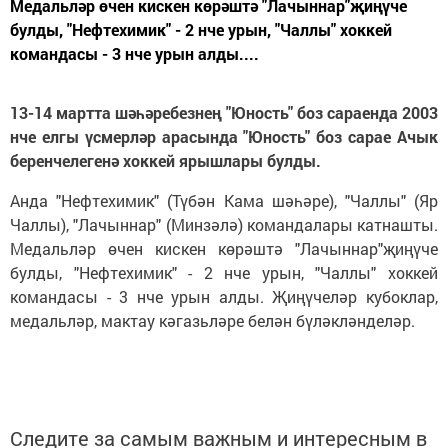
Медальләр өчен кискен көрәштә "Лачыннар"җиңүче
булды, "Нефтехимик" - 2 нче урын, "Чаллы" хоккей
командасы - 3 нче урын алды....
13-14 мартта шәһәребезнең "Юность" боз сараенда 2003
нче елгы үсмерләр арасында "Юность" боз сарае Ачык
беренчелегенә хоккей ярышлары булды.
Анда "Нефтехимик" (Түбән Кама шәһәре), "Чаллы" (Яр
Чаллы), "Лачыннар" (Минзәлә) командалары катнашты.
Медальләр өчен кискен көрәштә "Лачыннар"җиңүче
булды, "Нефтехимик" - 2 нче урын, "Чаллы" хоккей
командасы - 3 нче урын алды. Җиңүчеләр кубоклар,
медальләр, мактау кәгазьләре белән бүләкләнделәр.
Следите за самым важным и интересным в