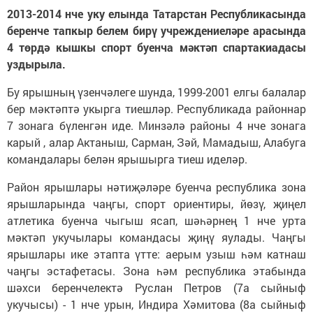
2013-2014 нче уку елында Татарстан Республикасында
беренче тапкыр белем бирү учреждениеләре арасында
4 төрдә кышкы спорт буенча мәктәп спартакиадасы
уздырыла.
Бу ярышның үзенчәлеге шунда, 1999-2001 елгы балалар
бер мәктәптә укырга тиешләр. Республикада районнар
7 зонага бүленгән иде. Минзәлә районы 4 нче зонага
карый , алар Актаныш, Сарман, Зәй, Мамадыш, Алабуга
командалары белән ярышырга тиеш иделәр.
Район ярышлары нәтиҗәләре буенча республика зона
ярышларында чаңгы, спорт ориентиры, йөзү, җиңел
атлетика буенча чыгыш ясап, шәһәрнең 1 нче урта
мәктәп укучылары командасы җиңү яулады. Чаңгы
ярышлары ике этапта үтте: аерым узыш һәм катнаш
чаңгы эстафетасы. Зона һәм республика этабында
шәхси беренчелектә Руслан Петров (7а сыйныф
укучысы) - 1 нче урын, Индира Хәмитова (8а сыйныф