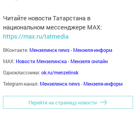
Читайте новости Татарстана в
национальном мессенджере MАХ:
https://max.ru/tatmedia
ВКонтакте:
Мензелинск news - Мензеля-информ
MAX:
Новости Мензелинска - Мензеля онлайн
Одноклассники:
ok.ru/menzelinsk
Telegram-канал:
Мензелинск news - Мензеля-информ
Перейти на страницу новости