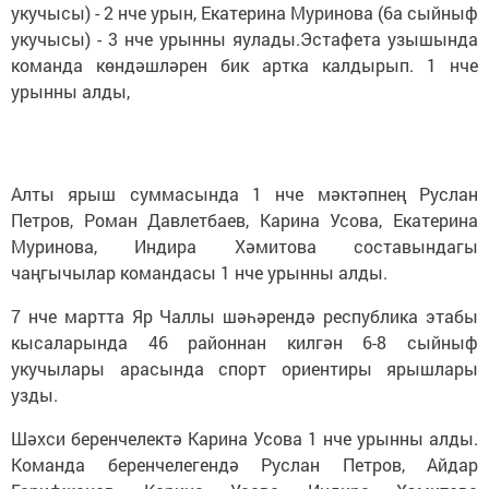
укучысы) - 2 нче урын, Екатерина Муринова (6а сыйныф
укучысы) - 3 нче урынны яулады.Эстафета узышында
команда көндәшләрен бик артка калдырып. 1 нче
урынны алды,
Алты ярыш суммасында 1 нче мәктәпнең Руслан
Петров, Роман Давлетбаев, Карина Усова, Екатерина
Муринова, Индира Хәмитова составындагы
чаңгычылар командасы 1 нче урынны алды.
7 нче мартта Яр Чаллы шәһәрендә республика этабы
кысаларында 46 районнан килгән 6-8 сыйныф
укучылары арасында спорт ориентиры ярышлары
узды.
Шәхси беренчелектә Карина Усова 1 нче урынны алды.
Команда беренчелегендә Руслан Петров, Айдар