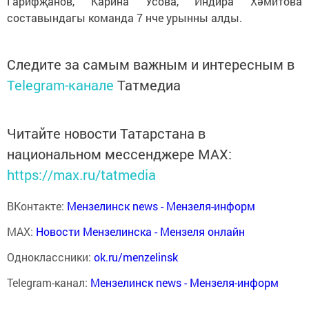
Гарифҗанов, Карина Усова, Индира Хәмитова
составындагы команда 7 нче урынны алды.
Следите за самым важным и интересным в
Telegram-канале
Татмедиа
Читайте новости Татарстана в
национальном мессенджере MАХ:
https://max.ru/tatmedia
ВКонтакте:
Мензелинск news - Мензеля-информ
MAX:
Новости Мензелинска - Мензеля онлайн
Одноклассники:
ok.ru/menzelinsk
Telegram-канал:
Мензелинск news - Мензеля-информ