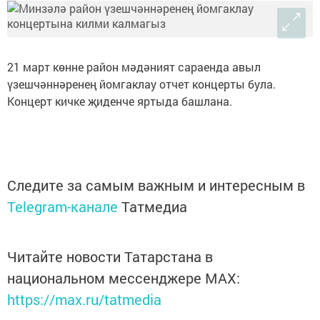
21 март көнне район мәдәният сараенда авыл
үзешчәннәренең йомгаклау отчет концерты була.
Концерт кичке җиденче яртыда башлана.
Следите за самым важным и интересным в
Telegram-канале
Татмедиа
Читайте новости Татарстана в
национальном мессенджере MАХ:
https://max.ru/tatmedia