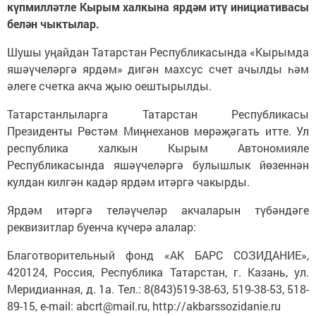
күпмилләтле Кырым халкына ярдәм итү инициативасы
белән чыктылар.
Шушы уңайдан Татарстан Республикасында «Кырымда
яшәүчеләргә ярдәм» дигән махсус счет ачылды һәм
әлеге счетка акча җыю оештырылды.
Татарстанлыларга Татарстан Республикасы
Президенты Рөстәм Миңнеханов мөрәҗәгать итте. Ул
республика халкын Кырым Автономияле
Республикасында яшәүчеләргә булышлык йөзеннән
кулдан килгән кадәр ярдәм итәргә чакырды.
Ярдәм итәргә теләүчеләр акчаларын түбәндәге
реквизитлар буенча күчерә алалар:
Благотворительный фонд «АК БАРС СОЗИДАНИЕ»,
420124, Россия, Республика Татарстан, г. Казань, ул.
Меридианная, д. 1а. Тел.: 8(843)519-38-63, 519-38-53, 518-
89-15, e-mail: abcrt@mail.ru, http://akbarssozidanie.ru