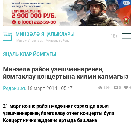
МИНЗӘЛӘ ЯҢАЛЫКЛАРЫ
18+
"Минзәлә" газетасы - Минзәлә районы
ЯҢАЛЫКЛАР ЙОМГАГЫ
Минзәлә район үзешчәннәренең
йомгаклау концертына килми калмагыз
Редакция,
18 март 2014 - 05:47
1344
0
0
21 март көнне район мәдәният сараенда авыл
үзешчәннәренең йомгаклау отчет концерты була.
Концерт кичке җиденче яртыда башлана.