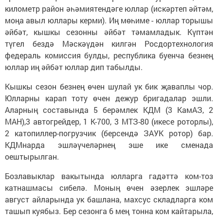
километр район әһәмиятендәге юллар (искәртеп әйтәм,
моңа авыл юллары керми). Иң мөһиме - юллар торышы
әйбәт, кышкы сезонны әйбәт тәмамладык. Күптән
түгел бездә Мәскәүдән килгән Росдортехнология
федераль комиссия булды, республика буенча безнең
юллар иң әйбәт юллар дип табылды.
Кышкы сезон безнең өчен шулай ук бик җаваплы чор.
Юлларны карап тоту өчен дежур бригадалар эшли.
Аларның составында 5 берәмлек КДМ (3 КамАЗ, 2
МАН),3 автогрейдер, 1 К-700, 3 МТЗ-80 (икесе роторлы),
2 катопиллер-погрузчик (берсендә ЗАУК ротор) бар.
КДМнарда эшләүчеләрнең эше ике сменада
оештырылган.
Бозлавыклар вакытында юлларга гадәттә ком-тоз
катнашмасы сибелә. Моның өчен әзерлек эшләре
август айларында ук башлана, махсус складларга ком
ташып куябыз. Бер сезонга 6 мең тонна ком кайтарыла,