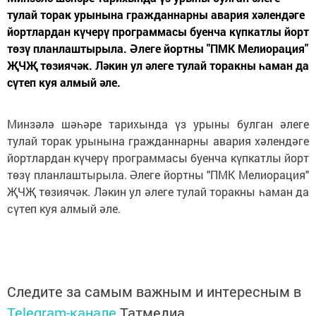
тулай торак урынына гражданнарны авария хәлендәге
йортлардан күчерү программасы буенча күпкатлы йорт
төзү планлаштырыла. Әлеге йортны "ПМК Мелиорация"
ҖЧҖ төзиячәк. Ләкин ул әлеге тулай торакны һаман да
сүтеп куя алмый әле.
Минзәлә шәһәре тарихында үз урыны булган әлеге
тулай торак урынына гражданнарны авария хәлендәге
йортлардан күчерү программасы буенча күпкатлы йорт
төзү планлаштырыла. Әлеге йортны "ПМК Мелиорация"
ҖЧҖ төзиячәк. Ләкин ул әлеге тулай торакны һаман да
сүтеп куя алмый әле.
Следите за самым важным и интересным в
Telegram-канале
Татмедиа