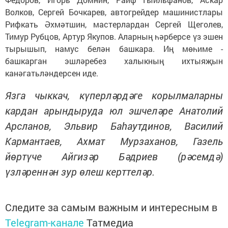
Волков, Сергей Бочкарев, автогрейдер машинистлары
Рифкать Әхмәтшин, мастерлардан Сергей Щеголев,
Тимур Рубцов, Артур Якупов. Аларның һәрберсе үз эшен
тырышып, намус белән башкара. Иң мөһиме -
башкарган эшләребез халыкның ихтыяҗын
канәгатьләндерсен иде.
Язга чыккач, күперләрдәге корылмаларны
кардан арындыруда юл эшчеләре Анатолий
Арсланов, Эльвир Баһаутдинов, Василий
Кармантаев, Ахмат Мурзаханов, Газель
йөртүче Айгизәр Бәдриев (рәсемдә)
үзләреннән зур өлеш керттеләр.
Следите за самым важным и интересным в
Telegram-канале
Татмедиа