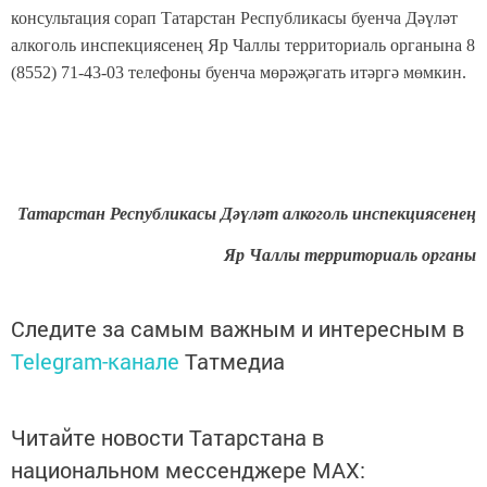
консультация сорап Татарстан Республикасы буенча Дәүләт
алкоголь инспекциясенең Яр Чаллы территориаль органына 8
(8552) 71-43-03 телефоны буенча мөрәҗәгать итәргә мөмкин.
Татарстан Республикасы Дәүләт алкоголь инспекциясенең
Яр Чаллы территориаль органы
Следите за самым важным и интересным в
Telegram-канале
Татмедиа
Читайте новости Татарстана в
национальном мессенджере MАХ: