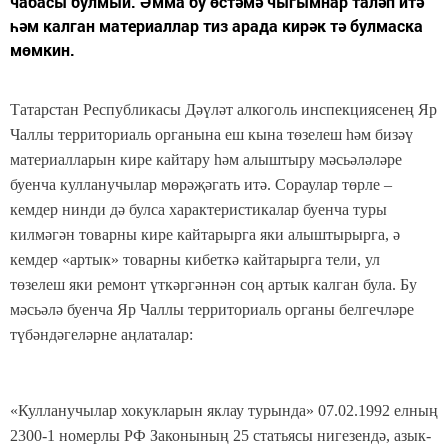
чабасы булмый. Әмма бу өстәмә чыгымнар таләп итә
һәм калган материаллар тиз арада кирәк тә булмаска
мөмкин.
Татарстан Республикасы Дәүләт алкоголь инспекциясенең Яр
Чаллы территориаль органына еш кына төзелеш һәм бизәү
материалларын кире кайтару һәм алыштыру мәсьәләләре
буенча кулланучылар мөрәҗәгать итә. Сораулар төрле –
кемдер нинди дә булса характеристикалар буенча туры
килмәгән товарны кире кайтарырга яки алыштырырга, ә
кемдер «артык» товарны кибеткә кайтарырга тели, ул
төзелеш яки ремонт үткәргәннән соң артык калган була. Бу
мәсьәлә буенча Яр Чаллы территориаль органы белгечләре
түбәндәгеләрне аңлаталар:
«Кулланучылар хокукларын яклау турында» 07.02.1992 елның
2300-1 номерлы РФ Законының 25 статьясы нигезендә, азык-