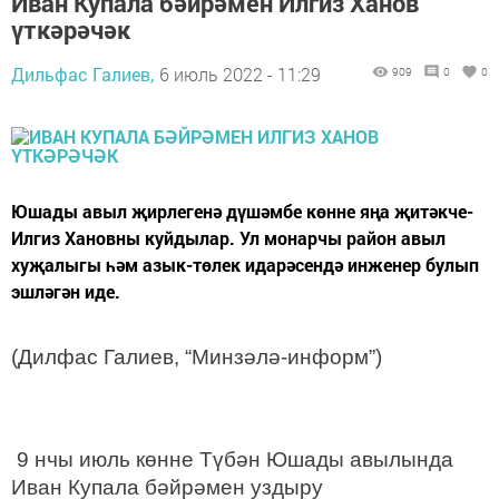
Иван Купала бәйрәмен Илгиз Ханов
үткәрәчәк
Дильфас Галиев,
6 июль 2022 - 11:29
909
0
0
Юшады авыл җирлегенә дүшәмбе көнне яңа җитәкче-
Илгиз Хановны куйдылар. Ул монарчы район авыл
хуҗалыгы һәм азык-төлек идарәсендә инженер булып
эшләгән иде.
(Дилфас Галиев, “Минзәлә-информ”)
9 нчы июль көнне Түбән Юшады авылында
Иван Купала бәйрәмен уздыру