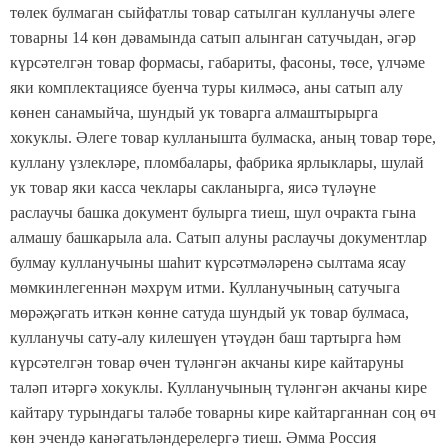
төлек булмаган сыйфатлы товар сатылган кулланучы әлеге
товарны 14 көн дәвамында сатып алынган сатучыдан, әгәр
күрсәтелгән товар формасы, габариты, фасоны, төсе, үлчәме
яки комплектациясе буенча туры килмәсә, аны сатып алу
көнен санамыйча, шундый ук товарга алмаштырырга
хокуклы. Әлеге товар кулланышта булмаска, аның товар төре,
куллану үзлекләре, пломбалары, фабрика ярлыклары, шулай
ук товар яки касса чеклары сакланырга, яисә түләүне
раслаучы башка документ булырга тиеш, шул очракта гына
алмашу башкарыла ала. Сатып алуны раслаучы документлар
булмау кулланучыны шаһит күрсәтмәләренә сылтама ясау
мөмкинлегеннән мәхрүм итми. Кулланучының сатучыга
мөрәҗәгать иткән көнне сатуда шундый ук товар булмаса,
кулланучы сату-алу килешүен үтәүдән баш тартырга һәм
күрсәтелгән товар өчен түләнгән акчаны кире кайтаруны
таләп итәргә хокуклы. Кулланучының түләнгән акчаны кире
кайтару турындагы таләбе товарны кире кайтарганнан соң өч
көн эчендә канәгатьләндерелергә тиеш. Әмма Россия