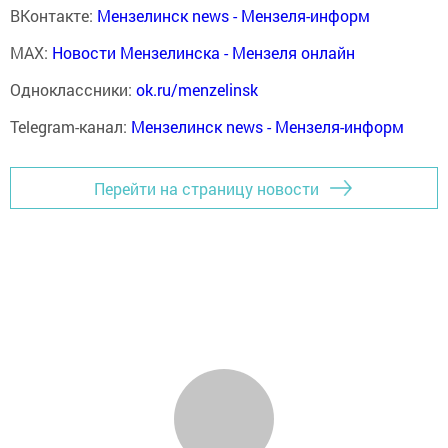
ВКонтакте:
Мензелинск news - Мензеля-информ
MAX:
Новости Мензелинска - Мензеля онлайн
Одноклассники:
ok.ru/menzelinsk
Telegram-канал:
Мензелинск news - Мензеля-информ
Перейти на страницу новости