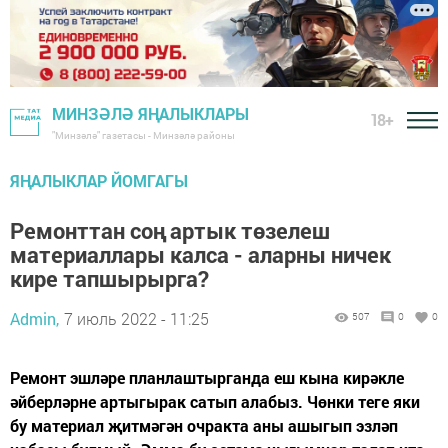
МИНЗӘЛӘ ЯҢАЛЫКЛАРЫ
18+
"Минзәлә" газетасы - Минзәлә районы
ЯҢАЛЫКЛАР ЙОМГАГЫ
Ремонттан соң артык төзелеш
материаллары калса - аларны ничек
кире тапшырырга?
Admin,
7 июль 2022 - 11:25
507
0
0
Ремонт эшләре планлаштырганда еш кына кирәкле
әйберләрне артыгырак сатып алабыз. Чөнки теге яки
бу материал җитмәгән очракта аны ашыгып эзләп