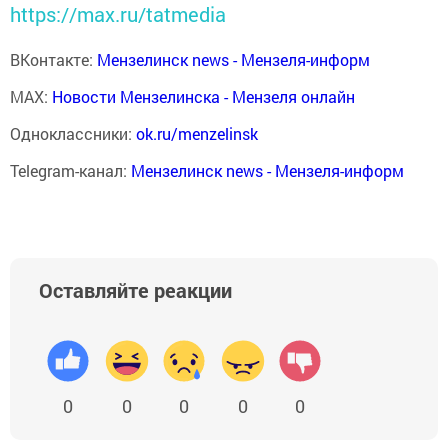
https://max.ru/tatmedia
ВКонтакте:
Мензелинск news - Мензеля-информ
MAX:
Новости Мензелинска - Мензеля онлайн
Одноклассники:
ok.ru/menzelinsk
Telegram-канал:
Мензелинск news - Мензеля-информ
Оставляйте реакции
0
0
0
0
0