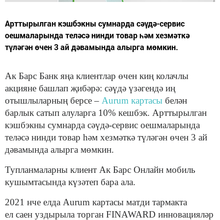
Арттырылган кэшбэкны сумнарда сәүдә-сервис
оешмаларында теләсә нинди товар һәм хезмәткә
түләгән өчен 3 ай дәвамында алырга мөмкин.
Ак Барс Банк яңа клиентлар өчен киң колачлы
акцияне башлап җибәрә: сәүдә үзәгендә иң
отышлыларның берсе –
Aurum картасы
белән
барлык сатып алуларга 10% кешбэк. Арттырылган
кэшбэкны сумнарда сәүдә-сервис оешмаларында
теләсә нинди товар һәм хезмәткә түләгән өчен 3 ай
дәвамында алырга мөмкин.
Тупланмаларны клиент Ак Барс Онлайн мобиль
кушымтасында күзәтеп бара ала.
2021 нче елда Aurum картасы матди тармакта
ел саен уздырыла торган FINAWARD инновацияләр