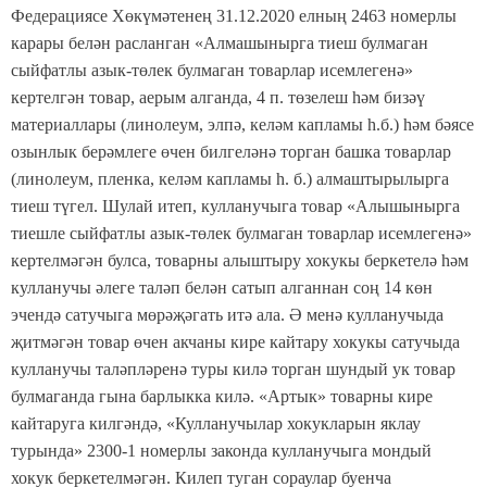
Федерациясе Хөкүмәтенең 31.12.2020 елның 2463 номерлы
карары белән расланган «Алмашынырга тиеш булмаган
сыйфатлы азык-төлек булмаган товарлар исемлегенә»
кертелгән товар, аерым алганда, 4 п. төзелеш һәм бизәү
материаллары (линолеум, элпә, келәм капламы һ.б.) һәм бәясе
озынлык берәмлеге өчен билгеләнә торган башка товарлар
(линолеум, пленка, келәм капламы һ. б.) алмаштырылырга
тиеш түгел. Шулай итеп, кулланучыга товар «Алышынырга
тиешле сыйфатлы азык-төлек булмаган товарлар исемлегенә»
кертелмәгән булса, товарны алыштыру хокукы беркетелә һәм
кулланучы әлеге таләп белән сатып алганнан соң 14 көн
эчендә сатучыга мөрәҗәгать итә ала. Ә менә кулланучыда
җитмәгән товар өчен акчаны кире кайтару хокукы сатучыда
кулланучы таләпләренә туры килә торган шундый ук товар
булмаганда гына барлыкка килә. «Артык» товарны кире
кайтаруга килгәндә, «Кулланучылар хокукларын яклау
турында» 2300-1 номерлы законда кулланучыга мондый
хокук беркетелмәгән. Килеп туган сораулар буенча