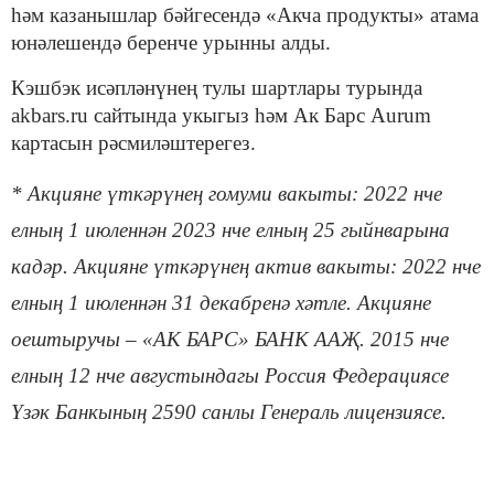
һәм казанышлар бәйгесендә «Акча продукты» атама
юнәлешендә беренче урынны алды.
Кэшбэк исәпләнүнең тулы шартлары турында
akbars.ru сайтында укыгыз һәм Ак Барс Aurum
картасын рәсмиләштерегез.
* Акцияне үткәрүнең гомуми вакыты: 2022 нче
елның 1 июленнән 2023 нче елның 25 гыйнварына
кадәр. Акцияне үткәрүнең актив вакыты: 2022 нче
елның 1 июленнән 31 декабренә хәтле. Акцияне
оештыручы – «АК БАРС» БАНК ААҖ. 2015 нче
елның 12 нче августындагы Россия Федерациясе
Үзәк Банкының 2590 санлы Генераль лицензиясе.