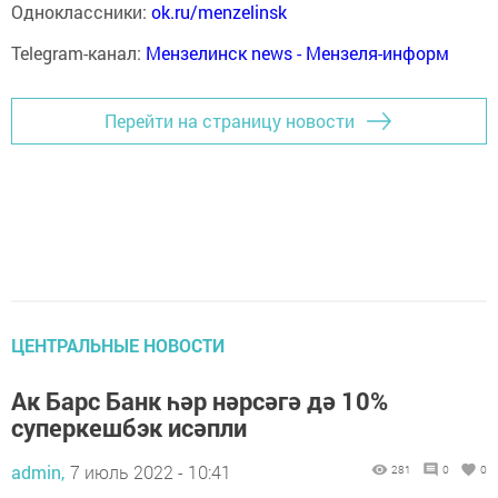
Одноклассники:
ok.ru/menzelinsk
Telegram-канал:
Мензелинск news - Мензеля-информ
Перейти на страницу новости
ЦЕНТРАЛЬНЫЕ НОВОСТИ
Ак Барс Банк һәр нәрсәгә дә 10%
суперкешбэк исәпли
admin,
7 июль 2022 - 10:41
281
0
0