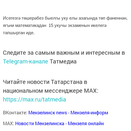
Исегезгә төшерәбез быелгы уку елы азагында төп фәненнән,
ягъни математикадан 15 укучы экзаменын икелегә
тапшырган иде.
Следите за самым важным и интересным в
Telegram-канале
Татмедиа
Читайте новости Татарстана в
национальном мессенджере MАХ:
https://max.ru/tatmedia
ВКонтакте:
Мензелинск news - Мензеля-информ
MAX:
Новости Мензелинска - Мензеля онлайн