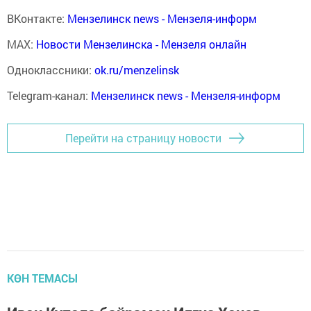
ВКонтакте:
Мензелинск news - Мензеля-информ
MAX:
Новости Мензелинска - Мензеля онлайн
Одноклассники:
ok.ru/menzelinsk
Telegram-канал:
Мензелинск news - Мензеля-информ
Перейти на страницу новости
КӨН ТЕМАСЫ