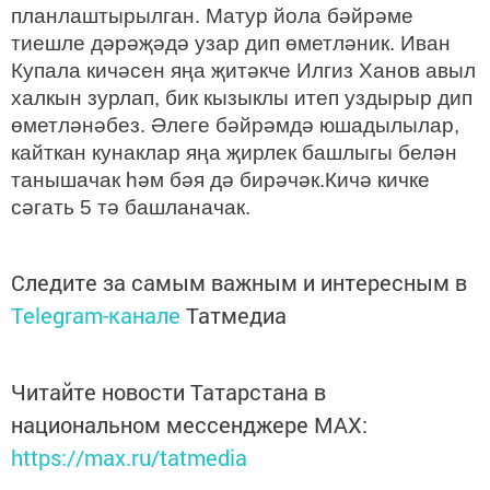
планлаштырылган. Матур йола бәйрәме
тиешле дәрәҗәдә узар дип өметләник. Иван
Купала кичәсен яңа җитәкче Илгиз Ханов авыл
халкын зурлап, бик кызыклы итеп уздырыр дип
өметләнәбез. Әлеге бәйрәмдә юшадылылар,
кайткан кунаклар яңа җирлек башлыгы белән
танышачак һәм бәя дә бирәчәк.Кичә кичке
сәгать 5 тә башланачак.
Следите за самым важным и интересным в
Telegram-канале
Татмедиа
Читайте новости Татарстана в
национальном мессенджере MАХ:
https://max.ru/tatmedia