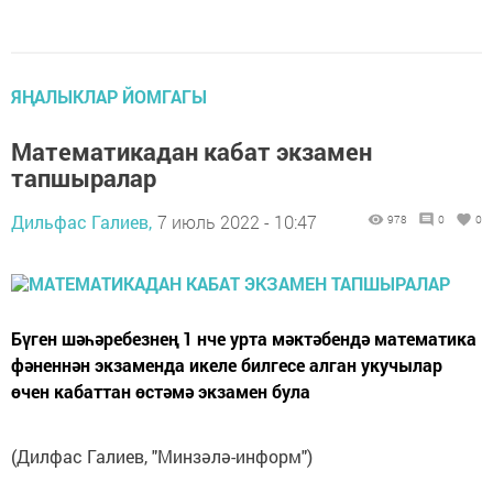
ЯҢАЛЫКЛАР ЙОМГАГЫ
Математикадан кабат экзамен
тапшыралар
Дильфас Галиев,
7 июль 2022 - 10:47
978
0
0
Бүген шәһәребезнең 1 нче урта мәктәбендә математика
фәненнән экзаменда икеле билгесе алган укучылар
өчен кабаттан өстәмә экзамен була
(Дилфас Галиев, "Минзәлә-информ")