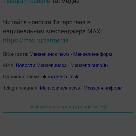
Telegram-канале
Татмедиа
Читайте новости Татарстана в
национальном мессенджере MАХ:
https://max.ru/tatmedia
ВКонтакте:
Мензелинск news - Мензеля-информ
MAX:
Новости Мензелинска - Мензеля онлайн
Одноклассники:
ok.ru/menzelinsk
Telegram-канал:
Мензелинск news - Мензеля-информ
Перейти на страницу новости