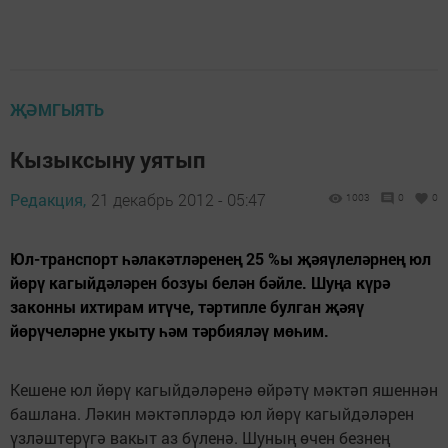
ҖӘМГЫЯТЬ
Кызыксыну уятып
Редакция,
21 декабрь 2012 - 05:47
1003
0
0
Юл-транспорт һәлакәтләренең 25 %ы җәяүлеләрнең юл
йөрү кагыйдәләрен бозуы белән бәйле. Шуңа күрә
законны ихтирам итүче, тәртипле булган җәяү
йөрүчеләрне укыту һәм тәрбияләү мөһим.
Кешене юл йөрү кагыйдәләренә өйрәтү мәктәп яшеннән
башлана. Ләкин мәктәпләрдә юл йөрү кагыйдәләрен
үзләштерүгә вакыт аз бүленә. Шуның өчен безнең