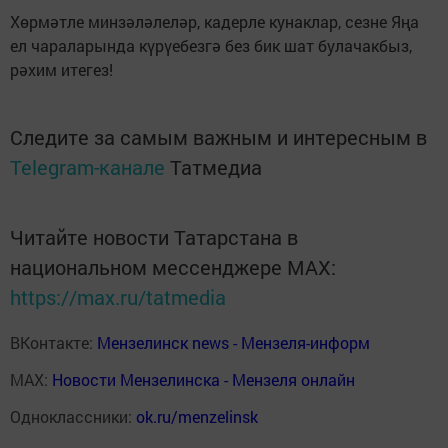
Хөрмәтле минзәләлеләр, кадерле кунаклар, сезне Яңа
ел чараларында күрүебезгә без бик шат булачакбыз,
рәхим итегез!
Следите за самым важным и интересным в
Telegram-канале
Татмедиа
Читайте новости Татарстана в
национальном мессенджере MАХ:
https://max.ru/tatmedia
ВКонтакте:
Мензелинск news - Мензеля-информ
MAX:
Новости Мензелинска - Мензеля онлайн
Одноклассники:
ok.ru/menzelinsk