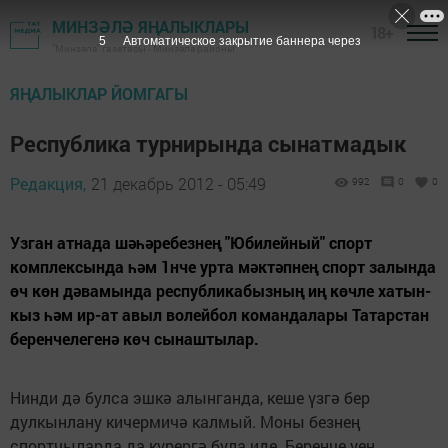
МИНЗӘЛӘ ЯҢАЛЫКЛАРЫ
18+
4
Автоматическое закрытие баннера через
"Минзәлә" газетасы - Минзәлә районы
ЯҢАЛЫКЛАР ЙОМГАГЫ
Республика турнирында сынатмадык
Редакция,
21 декабрь 2012 - 05:49
992
0
0
Узган атнада шәһәребезнең "Юбилейный" спорт
комплексында һәм 1нче урта мәктәпнең спорт залында
өч көн дәвамында республикабызның иң көчле хатын-
кыз һәм ир-ат авыл волейбол командалары Татарстан
беренчелегенә көч сынаштылар.
Нинди дә булса эшкә алынганда, кеше үзгә бер
дулкынлану кичермичә калмый. Моны безнең
спортчыларда да күрергә була иде. Беренче уен