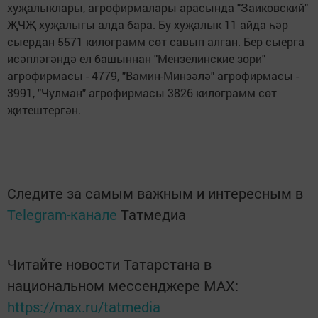
хуҗалыклары, агрофирмалары арасында "Заиковский"
ҖЧҖ хуҗалыгы алда бара. Бу хуҗалык 11 айда һәр
сыердан 5571 килограмм сөт савып алган. Бер сыерга
исәпләгәндә ел башыннан "Мензелинские зори"
агрофирмасы - 4779, "Вамин-Минзәлә" агрофирмасы -
3991, "Чулман" агрофирмасы 3826 килограмм сөт
җитештергән.
Следите за самым важным и интересным в
Telegram-канале
Татмедиа
Читайте новости Татарстана в
национальном мессенджере MАХ:
https://max.ru/tatmedia