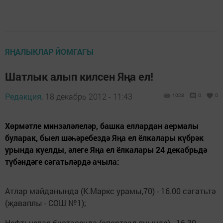
ЯҢАЛЫКЛАР ЙОМГАГЫ
Шатлык алып килсен Яңа ел!
Редакция,
18 декабрь 2012 - 11:43
1028
0
0
Хөрмәтле минзәләлеләр, башка еллардан аермалы
буларак, быел шәһәребездә Яңа ел ёлкалары күбрәк
урында куелды, әлеге Яңа ел ёлкалары 24 декабрьдә
түбәндәге сәгатьләрдә ачыла:
Атлар мәйданында (К.Маркс урамы,70) - 16.00 сәгатьтә
(җаваплы - СОШ №1);
Нефтьчеләр бистәсендә (спортзал янында) - 16.30