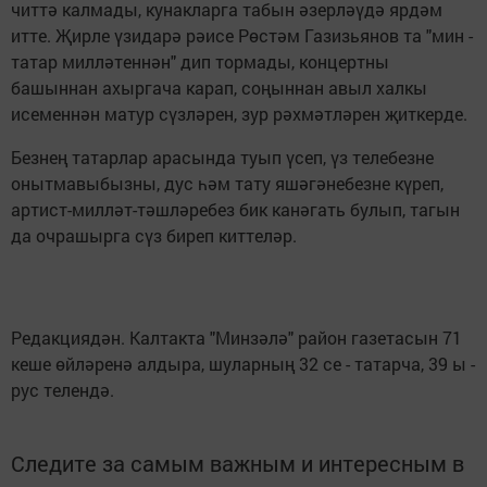
читтә калмады, кунакларга табын әзерләүдә ярдәм
итте. Җирле үзидарә рәисе Рөстәм Газизьянов та "мин -
татар милләтеннән" дип тормады, концертны
башыннан ахыргача карап, соңыннан авыл халкы
исеменнән матур сүзләрен, зур рәхмәтләрен җиткерде.
Безнең татарлар арасында туып үсеп, үз телебезне
онытмавыбызны, дус һәм тату яшәгәнебезне күреп,
артист-милләт-тәшләребез бик канәгать булып, тагын
да очрашырга сүз биреп киттеләр.
Редакциядән. Калтакта "Минзәлә" район газетасын 71
кеше өйләренә алдыра, шуларның 32 се - татарча, 39 ы -
рус телендә.
Следите за самым важным и интересным в