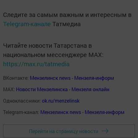
Следите за самым важным и интересным в
Telegram-канале
Татмедиа
Читайте новости Татарстана в
национальном мессенджере MАХ:
https://max.ru/tatmedia
ВКонтакте:
Мензелинск news - Мензеля-информ
MAX:
Новости Мензелинска - Мензеля онлайн
Одноклассники:
ok.ru/menzelinsk
Telegram-канал:
Мензелинск news - Мензеля-информ
Перейти на страницу новости