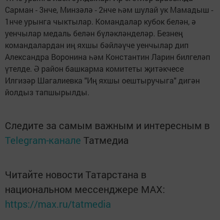
Сарман - 3нче, Минзәлә - 2нче һәм шулай ук Мамадыш -
1нче урынга чыктылар. Командалар кубок белән, ә
уенчылар медаль белән бүләкләнделәр. Безнең
командалардан иң яхшы бәйләүче уенчылар дип
Александра Воронина һәм Константин Ларин билгеләп
үтелде. Ә район башкарма комитеты җитәкчесе
Илгизәр Шагалиевка "Иң яхшы оештыручыга" дигән
йолдыз тапшырылды.
Следите за самым важным и интересным в
Telegram-канале
Татмедиа
Читайте новости Татарстана в
национальном мессенджере MАХ:
https://max.ru/tatmedia