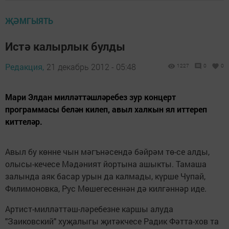
ҖӘМГЫЯТЬ
Истә калырлык булды
Редакция,
21 декабрь 2012 - 05:48
1227
0
0
Мари Элдан милләттәшләребез зур концерт
программасы белән килеп, авыл халкын ял иттереп
киттеләр.
Авыл бу көнне чын мәгънәсендә бәйрәм тө-се алды,
олысы-кечесе Мәдәният йортына ашыкты. Тамаша
залында аяк басар урын да калмады, күрше Чупай,
Филимоновка, Рус Мөшегесеннән дә килгәннәр иде.
Артист-милләттәш-ләребезне каршы алуда
"Заиковский" хуҗалыгы җитәкчесе Радик Фәтта-хов та