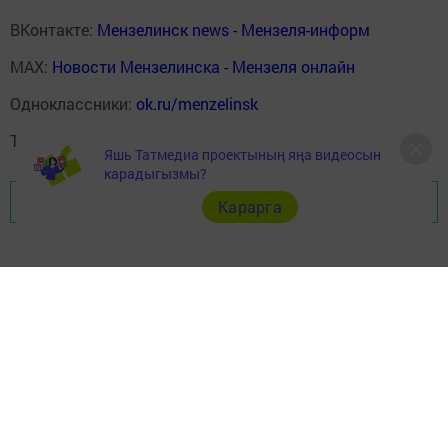
ВКонтакте:
Мензелинск news - Мензеля-информ
MAX:
Новости Мензелинска - Мензеля онлайн
Одноклассники:
ok.ru/menzelinsk
Telegram-канал:
Мензелинск news - Мензеля-информ
Яшь Татмедиа проектының яңа видеосын
карадыгызмы?
Перейти на страницу новости
Карарга