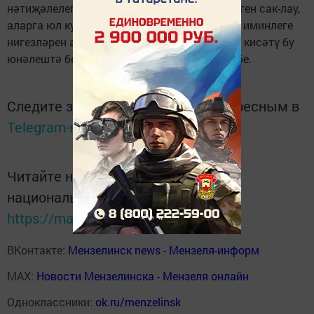
нәтиҗәлелеген күтәрә. Балаларның иминлеген сак-лау,
аларга юл куркынычсызлыгы һәм тормыш иминлеге
нигезләрен аңлату, юл транспорт һәлакәтен кисәтү бу
юнәлештә бердәм эшләү - бүгенге көн таләбе.
Следите за самым важным и интересным в
Telegram-канале
Татмедиа
Читайте новости Татарстана в
национальном мессенджере MАХ:
https://max.ru/tatmedia
ВКонтакте:
Мензелинск news - Мензеля-информ
MAX:
Новости Мензелинска - Мензеля онлайн
Одноклассники:
ok.ru/menzelinsk