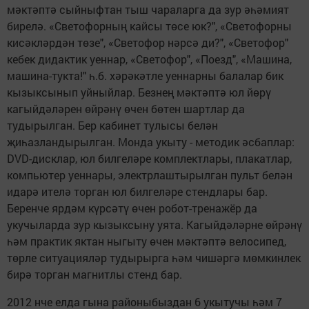
мәктәптә сыйныфтан тыш чараларга да зур әһәмият
бирелә. «Светофорның кайсы төсе юк?", «Светофорны
кисәкләрдән төзе", «Светофор нәрсә ди?", «Светофор"
кебек дидактик уеннар, «Светофор", «Поезд", «Машина,
машина-тукта!" һ.б. хәрәкәтле уеннарны балалар бик
кызыксынып уйныйлар. Безнең мәктәптә юл йөрү
кагыйдәләрен өйрәнү өчен бөтен шартлар да
тудырылган. Бер кабинет тулысы белән
җиһазландырылган. Монда укыту - методик әсбаплар:
DVD-дисклар, юл билгеләре комплектлары, плакатлар,
компьютер уеннары, электрлаштырылган пульт белән
идарә ителә торган юл билгеләре стендлары бар.
Беренче ярдәм күрсәтү өчен робот-тренажёр да
укучыларда зур кызыксыну уята. Кагыйдәләрне өйрәнү
һәм практик яктан ныгыту өчен мәктәптә велосипед,
төрле ситуацияләр тудырырга һәм чишәргә мөмкинлек
бирә торган магнитлы стенд бар.
2012 нче елда гына районыбыздан 6 укытучы һәм 7