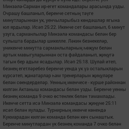
Минзәлә-Сарман ир-егет командалары арасында узды.
Очрашу башланып, беренче сетның тәүге
минутларыннан ук, уенчыларыбыз көндәшләр ягына
юл ярдылар. Исәп 25:22. Икенче сет башланып, 6 минут
узуга, сарманлылар Минзәлә командасы белән бер
сулышта бардылар шикелле. Ләкин безнекеләр,
уникенче минутта сарманлыларның һөҗүм белән
артык мавыгуларыннан оста файдаланып, җиңүгә
тагын бер адым ясадылар. Исәп 25:18. Шулай итеп,
безнең егетләребез беренче уенда ук үз осталыкларын
күрсәтеп, җанатарлар һәм тренерларын җиңүләре
белән сөендерделәр. Уенның икенчесе - күрше районнан
килгән Актаныш командасы белән узды. Беренче уенны
безнең команда 9 очко өстенлек белән тәмамлады.
Икенче сетта исә Минзәлә командасы җиңүне 25:11
исәп белән яулады. Турнирның икенче көнендә
Кукмарадан килгән команда белән көч сынаштык.
Беренче минутлардан үк безнең команда 7 очко белән