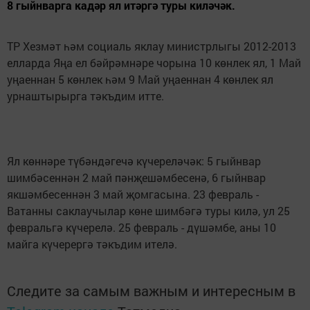
8 гыйнварга кадәр ял итәргә туры киләчәк.
ТР Хезмәт һәм социаль яклау министрлыгы 2012-2013
елларда Яңа ел бәйрәмнәре чорына 10 көнлек ял, 1 Май
уңаеннан 5 көнлек һәм 9 Май уңаеннан 4 көнлек ял
урнаштырырга тәкъдим итте.
Ял көннәре түбәндәгечә күчереләчәк: 5 гыйнвар
шимбәсеннән 2 май пәнҗешәмбесенә, 6 гыйнвар
якшәмбесеннән 3 май җомгасына. 23 февраль -
Ватанны саклаучылар көне шимбәгә туры килә, ул 25
февральгә күчерелә. 25 февраль - дүшәмбе, аны 10
майга күчерергә тәкъдим ителә.
Следите за самым важным и интересным в