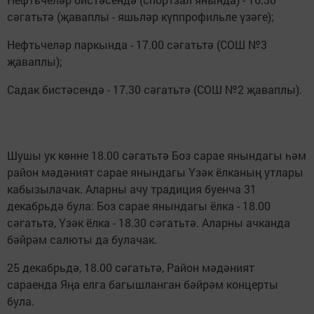
сәгатьтә (җаваплы - яшьләр күппрофильле үзәге);
Нефтьчеләр паркында - 17.00 сәгатьтә (СОШ №3
җаваплы);
Садак бистәсендә - 17.30 сәгатьтә (СОШ №2 җаваплы).
Шушы ук көнне 18.00 сәгатьтә Боз сарае янындагы һәм
район мәдәният сарае янындагы Үзәк ёлканың утлары
кабызылачак. Аларны ачу традиция буенча 31
декабрьдә була: Боз сарае янындагы ёлка - 18.00
сәгатьтә, Үзәк ёлка - 18.30 сәгатьтә. Аларны ачканда
бәйрәм салюты да булачак.
25 декабрьдә, 18.00 сәгатьтә, Район мәдәният
сараенда Яңа елга багышланган бәйрәм концерты
була.