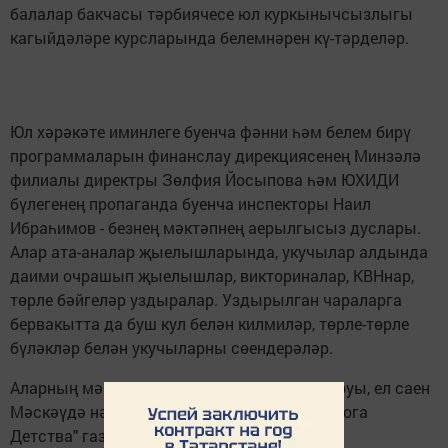
балалар бакчасы тәрбиячесе юл куркынычсызлыгы
кагыйдәләре курсларында белемнәрен кү-тәрделәр.
Юл хәрәкәте иминлеге буенча фәнни һәм белем бирү
программаларын финанслау дирекциясенең Минзәлә
филиалы директры Зөлфия Йосыпова һәм ЮХИДИ
бүлегенең пропаганда буенча инспекторы Наил
Ибраһимов - безнең мәктәпнең аерылгысыз дуслары.
Алар ата-аналар җыелышларында, укучылар алдында
даими очрашып җыелышлар, викториналар, КВНнар,
төрле бәйгеләр уздыралар. Уздырылган чараларга
бервакытта да буш кул белән килмиләр, төрле-төрле
бүләкләр белән укучыларны сөендерәләр.
Аларның мәктәп белән даими элемтәдә торуы, ел саен
Мәскәүдә нәшер ителә торган «Добрая Дорога
Детства" газетасына яздырулары эшнең