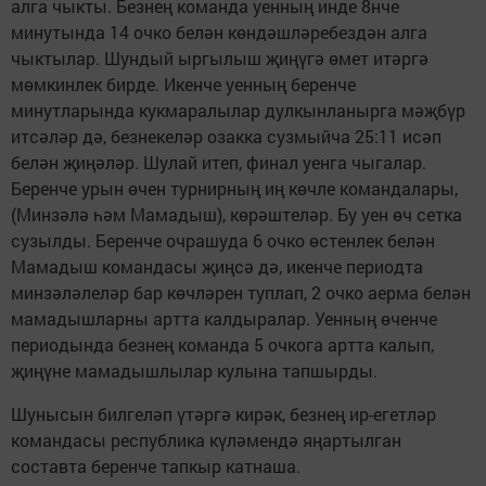
алга чыкты. Безнең команда уенның инде 8нче
минутында 14 очко белән көндәшләребездән алга
чыктылар. Шундый ыргылыш җиңүгә өмет итәргә
мөмкинлек бирде. Икенче уенның беренче
минутларында кукмаралылар дулкынланырга мәҗбүр
итсәләр дә, безнекеләр озакка сузмыйча 25:11 исәп
белән җиңәләр. Шулай итеп, финал уенга чыгалар.
Беренче урын өчен турнирның иң көчле командалары,
(Минзәлә һәм Мамадыш), көрәштеләр. Бу уен өч сетка
сузылды. Беренче очрашуда 6 очко өстенлек белән
Мамадыш командасы җиңсә дә, икенче периодта
минзәләлеләр бар көчләрен туплап, 2 очко аерма белән
мамадышларны артта калдыралар. Уенның өченче
периодында безнең команда 5 очкога артта калып,
җиңүне мамадышлылар кулына тапшырды.
Шунысын билгеләп үтәргә кирәк, безнең ир-егетләр
командасы республика күләмендә яңартылган
составта беренче тапкыр катнаша.