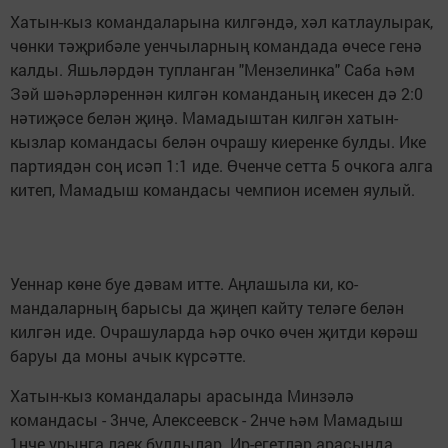
Хатын-кыз командаларына килгәндә, хәл катлаулырак,
чөнки тәҗрибәле уенчыларның командада өчесе генә
калды. Яшьләрдән тупланган "Мензелинка" Саба һәм
Зәй шәһәрләреннән килгән команданың икесен дә 2:0
нәтиҗәсе белән җиңә. Мамадыштан килгән хатын-
кызлар командасы белән очрашу киеренке булды. Ике
партиядән соң исәп 1:1 иде. Өченче сетта 5 очкога алга
китеп, Мамадыш командасы чемпион исемен яулый.
Уеннар көне буе дәвам итте. Аңлашыла ки, ко-
мандаларның барысы да җиңеп кайту теләге белән
килгән иде. Очрашуларда һәр очко өчен җитди көрәш
баруы да моны ачык күрсәтте.
Хатын-кыз командалары арасында Минзәлә
командасы - 3нче, Алексеевск - 2нче һәм Мамадыш
1нче урынга лаек булдылар. Ир-егетләр арасында