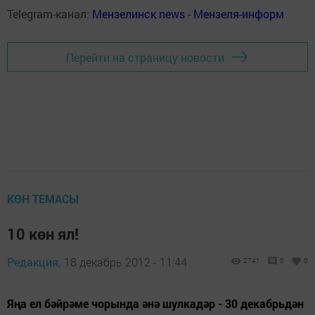
Telegram-канал:
Мензелинск news - Мензеля-информ
Перейти на страницу новости
КӨН ТЕМАСЫ
10 көн ял!
Редакция,
18 декабрь 2012 - 11:44
2741
0
0
Яңа ел бәйрәме чорында әнә шулкадәр - 30 декабрьдән