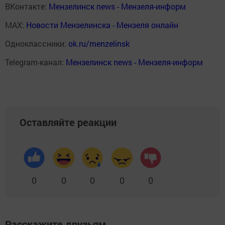
ВКонтакте:
Мензелинск news - Мензеля-информ
MAX:
Новости Мензелинска - Мензеля онлайн
Одноклассники:
ok.ru/menzelinsk
Telegram-канал:
Мензелинск news - Мензеля-информ
Оставляйте реакции
0
0
0
0
0
Расскажите друзьям