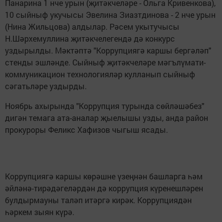
Панарина 1 нче урын (җитәкчеләре - Ольга Кривенкова),
10 сыйныф укучысы Эвелина Зиазтдинова - 2 нче урын
(Нина Жильцова) алдылар. Рәсем укытучысы
Н.Шәрхемуллина җитәкчелегендә дә конкурс
уздырылды. Мәктәптә "Коррупциягә каршы бергәләп"
стенды эшләнде. Сыйныф җитәкчеләре мәгълүмати-
коммуникацион технологияләр кулланып сыйныф
сәгатьләре уздырды.
Ноябрь ахырында "Коррупция турында сөйләшәбез"
дигән темага ата-аналар җыелышы узды, анда район
прокуроры Феликс Хафизов чыгыш ясады.
Коррупциягә каршы көрәшне үзеңнән башларга һәм
әйләнә-тирәдәгеләрдән дә коррупция күренешләрен
булдырмауны таләп итәргә кирәк. Коррупциядән
һәркем зыян күрә.