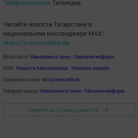
Telegram-канале
Татмедиа
Читайте новости Татарстана в
национальном мессенджере MАХ:
https://max.ru/tatmedia
ВКонтакте:
Мензелинск news - Мензеля-информ
MAX:
Новости Мензелинска - Мензеля онлайн
Одноклассники:
ok.ru/menzelinsk
Telegram-канал:
Мензелинск news - Мензеля-информ
Перейти на страницу новости