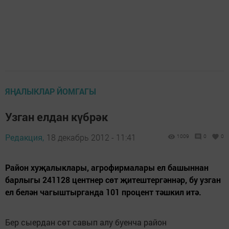
ЯҢАЛЫКЛАР ЙОМГАГЫ
Узган елдан күбрәк
Редакция,
18 декабрь 2012 - 11:41
1009
0
0
Район хуҗалыклары, агрофирмалары ел башыннан
барлыгы 241128 центнер сөт җитештергәннәр, бу узган
ел белән чагыштырганда 101 процент тәшкил итә.
Бер сыердан сөт савып алу буенча район