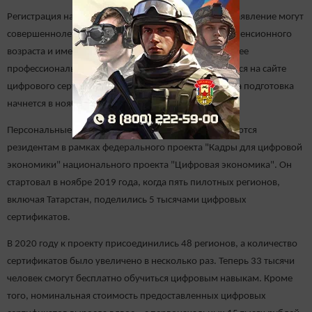
Регистрация началась сегодня, 15 октября. Подать заявление могут
совершеннолетние граждане России, не достигшие пенсионного
возраста и имеющие законченное высшее или среднее
профессиональное образование. Заявки принимаются на сайте
цифрового сертификата.Россия до 30 октября, а сама подготовка
начнется в ноябре.
Персональные цифровые сертификаты предоставляются
резидентам в рамках федерального проекта "Кадры для цифровой
экономики" национального проекта "Цифровая экономика". Он
стартовал в ноябре 2019 года, когда пять пилотных регионов,
включая Татарстан, поделились 5 тысячами цифровых
сертификатов.
В 2020 году к проекту присоединились 48 регионов, а количество
сертификатов было увеличено в несколько раз. Теперь 33 тысячи
человек смогут бесплатно обучиться цифровым навыкам. Кроме
того, номинальная стоимость предоставленных цифровых