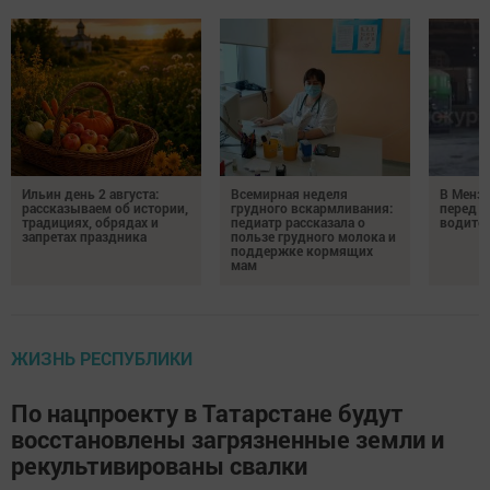
Ильин день 2 августа:
Всемирная неделя
В Менз
рассказываем об истории,
грудного вскармливания:
перед с
традициях, обрядах и
педиатр рассказала о
водител
запретах праздника
пользе грудного молока и
поддержке кормящих
мам
ЖИЗНЬ РЕСПУБЛИКИ
По нацпроекту в Татарстане будут
восстановлены загрязненные земли и
рекультивированы свалки