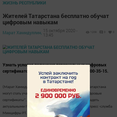
ЖИЗНЬ РЕСПУБЛИКИ
Жителей Татарстана бесплатно обучат
цифровым навыкам
15 октября 2020 -
Марат Хамидуллин,
1209
0
0
13:45
Узнать условия получения персональных цифровых
сертификатов можно по телефону: 8 (800) 600-35-15.
(Марат Хамидуллин, «Мензеля-информ»). Жители Татарстана
могут стать участниками проекта "Персональные цифровые
сертификаты", который позволяет им бесплатно овладеть
актуальными IT-компетенциями. Об этом сообщает пресс -служба
Минцифры РТ.