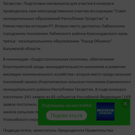
Татарстан. Подготовка материалов для участия в конкурсе
проводилась при непосредственном участии Ассоциации "Совет
муниципальных образований Республики Татарстан" и
Министерства юстиции РТ. Второе место досталось Лабинскому
городскому поселению Лабинского района Краснодарского края,
третье - муниципальному образованию "Город Обнинск"
Калужской области.
В номинации «Градостроительная политика, обеспечение
благоприятной среды жизнедеятельности населения и развитие
жилищно-коммунального хозяйства» второе место среди сельских
поселений заняло Исергаповское сельское поселение Бавлинского
муниципального района Республики Татарстан. В ходе конкурса
поступило 265 заявок из 66 субъектов Российской Федерации (168
Подпишись на нас в MAX
заявок поступило из городов, 97 — из сел). Первое и третье места
заняли сельские поселения Липецкой области и Ханты-
Подписаться
Мансийского округа – Югры соответственно.
Подводя итоги, заместитель Председателя Правительства