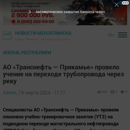
1
Автоматическое закрытие баннера через
НОВОСТИ МЕНЗЕЛИНСКА
18+
Газета "Мензеля" - Мензелинский район
ЖИЗНЬ РЕСПУБЛИКИ
АО «Транснефть — Прикамье» провело
учение на переходе трубопровода через
реку
Admin,
19 марта 2024 - 11:17
532
0
0
Специалисты АО «Транснефть — Прикамье» провели
плановое учебно-тренировочное занятие (УТЗ) на
подводном переходе магистрального нефтепровода