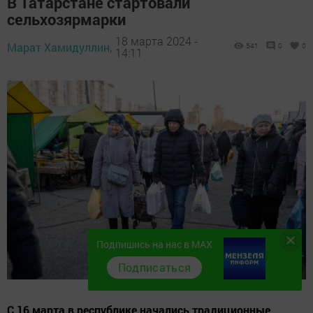
В Татарстане стартовали
сельхозярмарки
18 марта 2024 -
Марат Хамидуллин,
541
0
0
14:11
Подпишись на нас в MAX
Подписаться
С 16 марта в республике начались традиционные