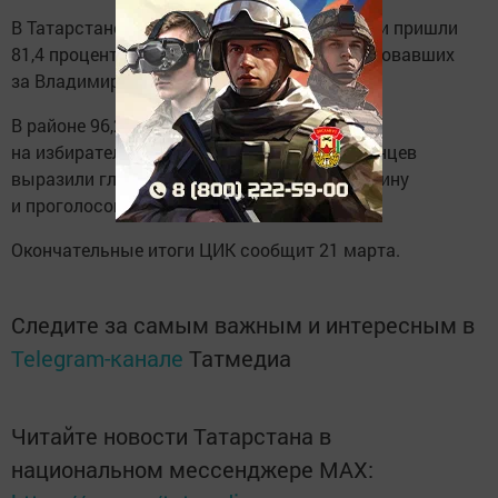
В Татарстане на выборы Президента России пришли
81,4 процента избирателей. Число проголосовавших
за Владимира Путина составило 89,53%.
В районе 96,21% всех избирателей пришли
на избирательные участки. 93,17% мензелинцев
выразили глубокое доверие Владимиру Путину
и проголосовали за него.
Окончательные итоги ЦИК сообщит 21 марта.
Следите за самым важным и интересным в
Telegram-канале
Татмедиа
Читайте новости Татарстана в
национальном мессенджере MАХ: