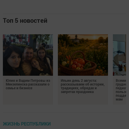
Топ 5 новостей
Юлия и Вадим Петровы из
Ильин день 2 августа:
Всемир
Мензелинска рассказали о
рассказываем об истории,
грудног
семье и бизнесе
традициях, обрядах и
педиатр
запретах праздника
пользе 
поддер
мам
ЖИЗНЬ РЕСПУБЛИКИ