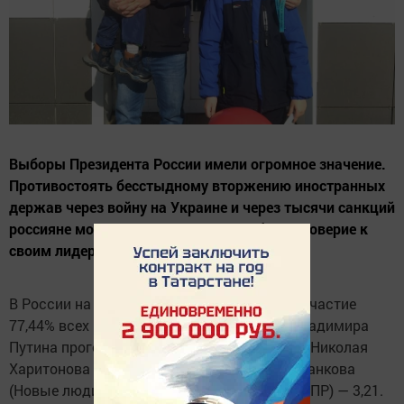
Выборы Президента России имели огромное значение.
Противостоять бесстыдному вторжению иностранных
держав через войну на Украине и через тысячи санкций
россияне могли, только проявив глубокое доверие к
своим лидерам. Так и получилось.
В России на выборах Президента приняли участие
77,44% всех избирателей. Это рекорд. За Владимира
Путина проголосовали 87,29% избирателей, Николая
Харитонова (КПРФ) — 4,30, Владислава Даванкова
(Новые люди) — 3,84, Леонида Слуцкого (ЛДПР) — 3,21.