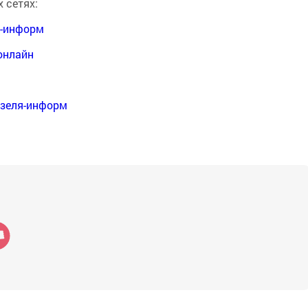
 сетях:
я-информ
онлайн
нзеля-информ