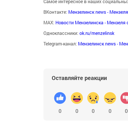
Самое интересное в наших социальных
ВКонтакте:
Мензелинск news - Мензел
MAX:
Новости Мензелинска - Мензеля 
Одноклассники:
ok.ru/menzelinsk
Telegram-канал:
Мензелинск news - Ме
Оставляйте реакции
0
0
0
0
0