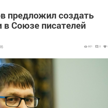
в предложил создать
 в Союзе писателей
36
801
0