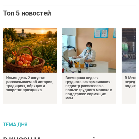
Топ 5 новостей
Ильин день 2 августа:
Всемирная неделя
В Менз
рассказываем об истории,
грудного вскармливания:
перед с
традициях, обрядах и
педиатр рассказала о
водител
запретах праздника
пользе грудного молока и
поддержке кормящих
мам
ТЕМА ДНЯ