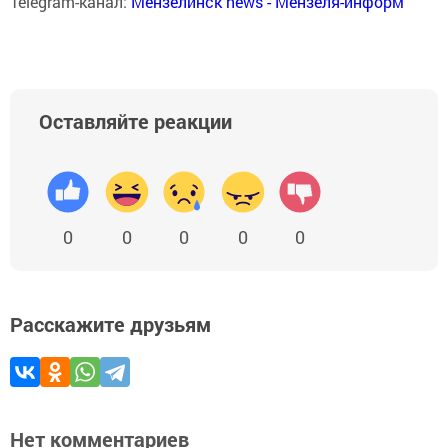
Telegram-канал:
Мензелинск news - Мензеля-информ
Оставляйте реакции
0
0
0
0
0
Расскажите друзьям
Нет комментариев