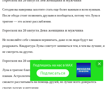
Гороскоп на 20 августа Лев женщина и мужчина
Сегодня вы наверняка захотите стать еще более важным и всем нужным.
После обеда стоит позвонить друзьям и пообщаться, потому что Луна в
тригоне — это аспект расслабления.
Гороскоп на 20 августа Дева женщина и мужчина
Не позволяйте себе слишком нервничать, даже если люди будут вас
раздражать. Квадратура Луны советует заниматься тем, в чем вы лучшие, и
не смотреть на других.
Гороскоп на 20 августа Весы женщина и мужчина
Подпишись на нас в MAX
Луна в тригоне благоприятствует самостоятельности и амбициозным
Подписаться
планам. Астрологический прогноз на 20 августа показывает, что вы
сможете рассчитывать на помощь друзей, но лучше всего доверьтесь
своему разуму и интуиции.
Гороскоп на 20 августа Скорпион женщина и мужчина
Под влиянием Луны вы будете интересоваться тем, что происходит у