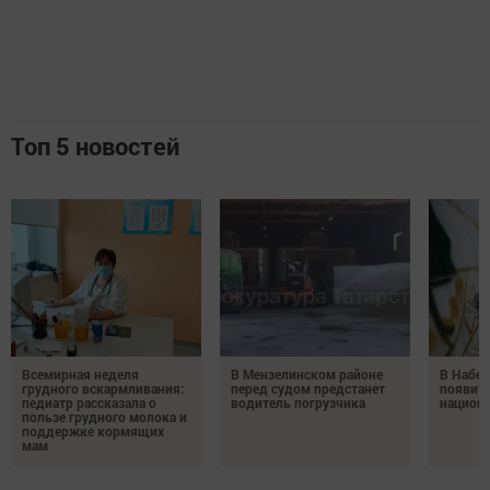
Топ 5 новостей
Всемирная неделя
В Мензелинском районе
В Набе
грудного вскармливания:
перед судом предстанет
появитс
педиатр рассказала о
водитель погрузчика
национ
пользе грудного молока и
поддержке кормящих
мам