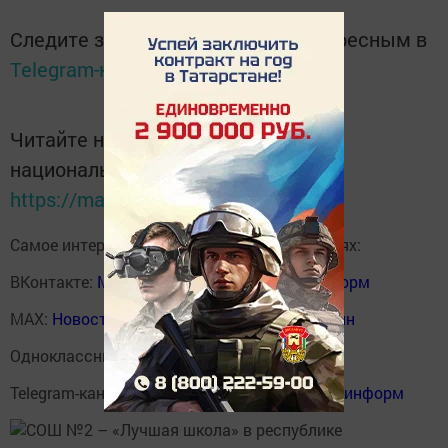
Следите за самым важным и интересным в
Telegram-канале
Татмедиа
Читайте новости Татарстана в
национальном мессенджере MАХ:
https://max.ru/tatmedia
Самое интересное в наших социальных сетях:
ВКонтакте:
Мензелинск news - Мензеля-информ
MAX:
Новости Мензелинска - Мензеля онлайн
Одноклассники:
ok.ru/menzelinsk
Telegram-канал:
Мензелинск news - Мензеля-информ