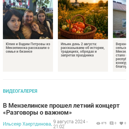
Юлия и Вадим Петровы из
Ильин день 2 августа:
Верхне
Мензелинска рассказали о
рассказываем об истории,
сельско
семье и бизнесе
традициях, обрядах и
Мензели
запретах праздника
стало п
республ
конкурс
благоус
ВИДЕОГАЛЕРЕЯ
В Мензелинске прошел летний концерт
«Разговоры о важном»
9 августа 2024 -
Ильсеяр Хаертдинова,
875
0
0
21:02