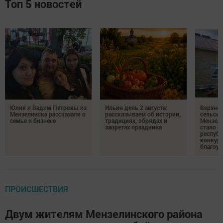
Топ 5 новостей
Юлия и Вадим Петровы из
Ильин день 2 августа:
Верхне
Мензелинска рассказали о
рассказываем об истории,
сельско
семье и бизнесе
традициях, обрядах и
Мензели
запретах праздника
стало п
республ
конкурс
благоус
ПРОИСШЕСТВИЯ
Двум жителям Мензелинского района