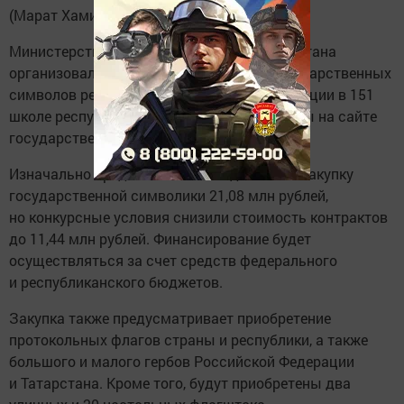
(Марат Хамидуллин, «Мензеля-информ»)
Министерство образования и науки Татарстана
организовало два тендера на закупку государственных
символов республики и Российской Федерации в 151
школе республики. Заявки были размещены на сайте
государственных закупок.
Изначально предполагалось выделить на закупку
государственной символики 21,08 млн рублей,
но конкурсные условия снизили стоимость контрактов
до 11,44 млн рублей. Финансирование будет
осуществляться за счет средств федерального
и республиканского бюджетов.
Закупка также предусматривает приобретение
протокольных флагов страны и республики, а также
большого и малого гербов Российской Федерации
и Татарстана. Кроме того, будут приобретены два