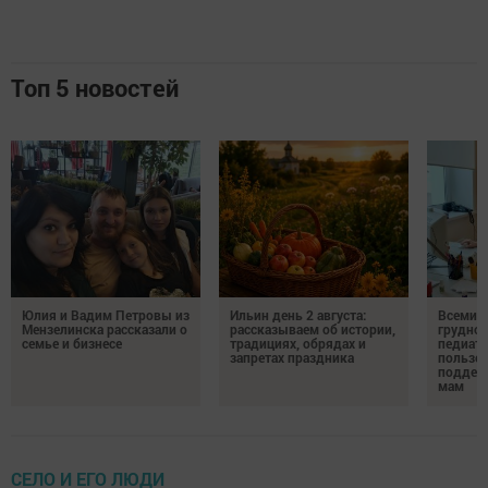
Топ 5 новостей
Юлия и Вадим Петровы из
Ильин день 2 августа:
Всемир
Мензелинска рассказали о
рассказываем об истории,
грудног
семье и бизнесе
традициях, обрядах и
педиатр
запретах праздника
пользе 
поддер
мам
СЕЛО И ЕГО ЛЮДИ