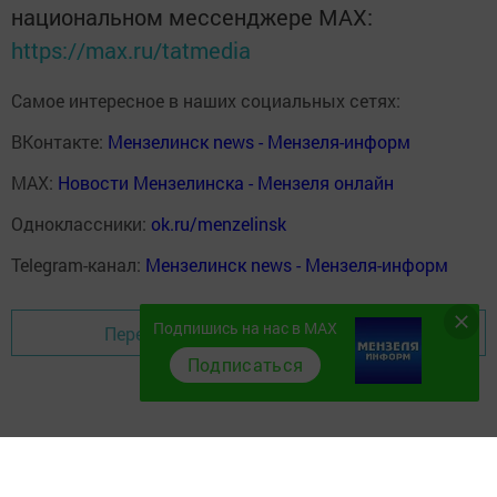
национальном мессенджере MАХ:
https://max.ru/tatmedia
Самое интересное в наших социальных сетях:
ВКонтакте:
Мензелинск news - Мензеля-информ
MAX:
Новости Мензелинска - Мензеля онлайн
Одноклассники:
ok.ru/menzelinsk
Telegram-канал:
Мензелинск news - Мензеля-информ
Подпишись на нас в MAX
Перейти на страницу новости
Подписаться