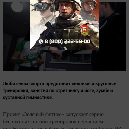
Любителям спорта представят силовые и круговые
тренировки, занятия по стретчингу и йоге, зумбе и
суставной гимнастике.
Проект «Зеленый фитнес» запускает серию
бесплатных онлайн-тренировок с участием
профессиональных фитнес-тренеров, сообщает ИА