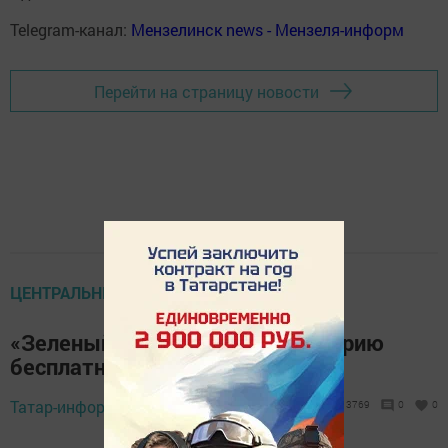
Telegram-канал:
Мензелинск news - Мензеля-информ
Перейти на страницу новости
ЦЕНТРАЛЬНЫЕ НОВОСТИ
«Зеленый фитнес» запускает серию
бесплатных онлайн-тренировок
Татар-информ,
31 марта 2020 - 15:52
3769
0
0