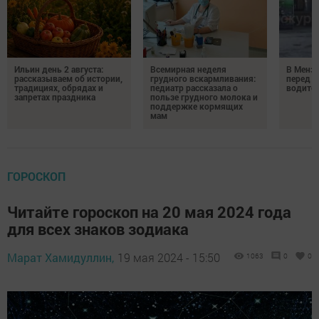
Ильин день 2 августа:
Всемирная неделя
В Менз
рассказываем об истории,
грудного вскармливания:
перед с
традициях, обрядах и
педиатр рассказала о
водител
запретах праздника
пользе грудного молока и
поддержке кормящих
мам
ГОРОСКОП
Читайте гороскоп на 20 мая 2024 года
для всех знаков зодиака
Марат Хамидуллин,
19 мая 2024 - 15:50
1063
0
0