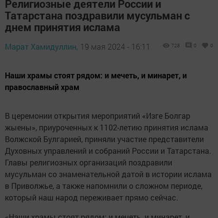
Религиозные деятели России и
Татарстана поздравили мусульман с
днем принятия ислама
Марат Хамидуллин,
19 мая 2024 - 16:11
728
0
0
Наши храмы стоят рядом: и мечеть, и минарет, и
православный храм
В церемонии открытия мероприятий «Изге Болгар
жыены», приуроченных к 1102-летию принятия ислама
Волжской Булгарией, приняли участие представители
Духовных управлений и собраний России и Татарстана.
Главы религиозных организаций поздравили
мусульман со знаменательной датой в истории ислама
в Приволжье, а также напомнили о сложном периоде,
который наш народ переживает прямо сейчас.
«Наши храмы стоят рядом: и мечеть, и минарет, и