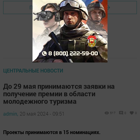
Перейти на страницу новости
ЦЕНТРАЛЬНЫЕ НОВОСТИ
До 29 мая принимаются заявки на
получение премии в области
молодежного туризма
admin,
20 мая 2024 - 09:51
517
0
0
Проекты принимаются в 15 номинациях.