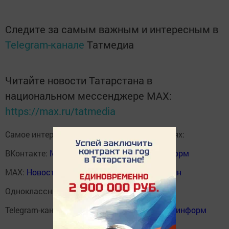
Следите за самым важным и интересным в
Telegram-канале
Татмедиа
Читайте новости Татарстана в
национальном мессенджере MАХ:
https://max.ru/tatmedia
Самое интересное в наших социальных сетях:
ВКонтакте:
Мензелинск news - Мензеля-информ
MAX:
Новости Мензелинска - Мензеля онлайн
Одноклассники:
ok.ru/menzelinsk
Telegram-канал:
Мензелинск news - Мензеля-информ