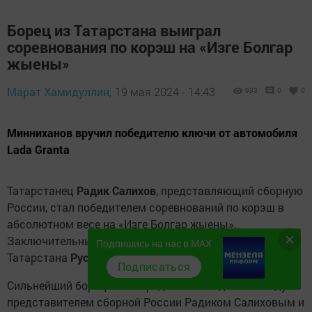
Борец из Татарстана выиграл
соревнования по корэш на «Изге Болгар
жыены»
Марат Хамидуллин,
19 мая 2024 - 14:43
933
0
0
Минниханов вручил победителю ключи от автомобиля
Lada Granta
Татарстанец
Радик Салихов
, представляющий сборную
России, стал победителем соревнований по корэш в
абсолютном весе на «Изге Болгар жыены».
Заключительный поединок посетил Раис
Подпишись на нас в MAX
Татарстана
Рустам Минниханов.
Подписаться
Сильнейший борец был определен в поединке между
представителем сборной России Радиком Салиховым и