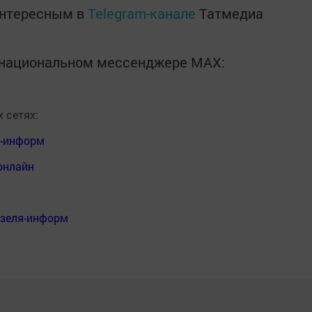
интересным в
Telegram-канале
Татмедиа
в национальном мессенджере MАХ:
 сетях:
я-информ
онлайн
нзеля-информ