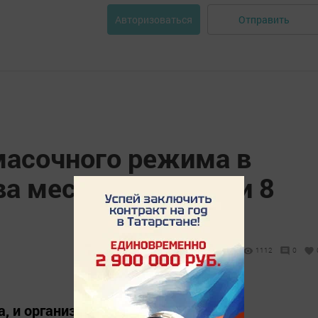
Отправить
Авторизоваться
масочного режима в
ва месяца взыскали 8
1112
0
, и организации.