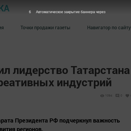
КА
5
Автоматическое закрытие баннера через
ия
Точки продажи газеты
Навигатор по сайту
ил лидерство Татарстана
реативных индустрий
1094
0
рата Президента РФ подчеркнул важность
вития регионов.