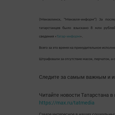
(Мензелинск, "Мензеля-информ") За посл
татарстанцев было взыскано 8 млн рубле
сведения «
Татар-информ
».
Всего за это время на принудительное испол
Штрафовали за отсутствие масок, перчаток, 
Следите за самым важным и 
Читайте новости Татарстана 
https://max.ru/tatmedia
Самое интересное в наших социальных