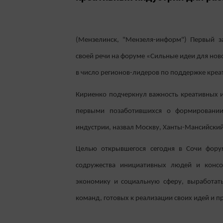
(Мензелинск, "Мензеля-информ") Первый з
своей речи на форуме «Сильные идеи для ново
в число регионов-лидеров по поддержке креа
Кириенко подчеркнул важность креативных и
первыми позаботившихся о формировании
индустрии, назвал Москву, Ханты-Мансийский
Целью открывшегося сегодня в Сочи фор
содружества инициативных людей и консо
экономику и социальную сферу, выработать
команд, готовых к реализации своих идей и п