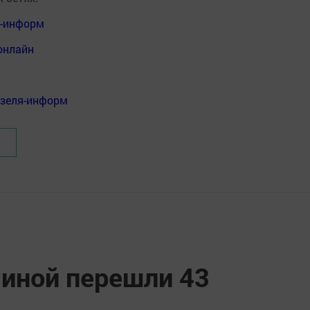
я-информ
онлайн
нзеля-информ
 иной перешли 43