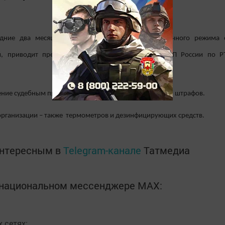
едние два месяца приставами за нарушение масочного режима 
й, приводит предоставленные пресс-службой УФССП России по Р
нение судебным приставам поступило порядка 18 тысяч штрафов.
а организации – также термометров и дезинфицирующих средств.
интересным в
Telegram-канале
Татмедиа
в национальном мессенджере MАХ:
 сетях: