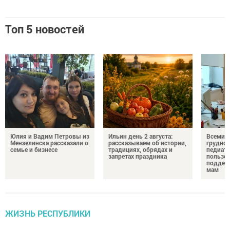
Топ 5 новостей
Юлия и Вадим Петровы из
Ильин день 2 августа:
Всемир
Мензелинска рассказали о
рассказываем об истории,
грудног
семье и бизнесе
традициях, обрядах и
педиатр
запретах праздника
пользе 
поддер
мам
ЖИЗНЬ РЕСПУБЛИКИ