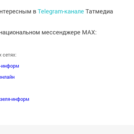
интересным в
Telegram-канале
Татмедиа
в национальном мессенджере MАХ:
 сетях:
я-информ
онлайн
нзеля-информ