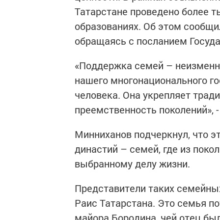
Татарстане проведено более т
образованиях. Об этом сообщи
обращаясь с посланием Госуда
«Поддержка семей – неизменны
нашего многонационального го
человека. Она укрепляет трад
преемственность поколений», -
Минниханов подчеркнул, что э
династий – семей, где из поко
выбранному делу жизни.
Представители таких семейных
Раис Татарстана. Это семья п
майора Бородина, чей отец бы