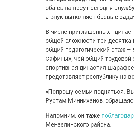
оба сына несут сегодня служб
а внук выполняет боевые задач
В числе приглашенных - динас
общей сложности три десятка 
общий педагогический стаж – 5
Сафиных, чей общий трудовой 
спортивная династия Шарафеев
представляет республику на в
«Попрошу семьи подняться. Вы 
Рустам Минниханов, обращаясь
Напомним, он таже
поблагодар
Мензелинского района.