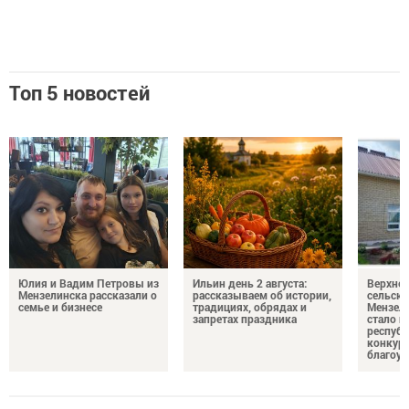
Топ 5 новостей
Юлия и Вадим Петровы из
Ильин день 2 августа:
Верхне
Мензелинска рассказали о
рассказываем об истории,
сельско
семье и бизнесе
традициях, обрядах и
Мензели
запретах праздника
стало п
республ
конкурс
благоус