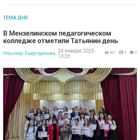
ТЕМА ДНЯ
В Мензелинском педагогическом
колледже отметили Татьянин день
24 января 2025 -
Ильсеяр Хаертдинова,
647
0
0
13:23