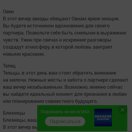
Овен
В этот вечер звезды обещают Овнам яркие эмоции.
Вы будете источником вдохновения для своего
партнера. Позвольте себе быть смелыми в выражении
чувств. Ужин при свечах и искренние разговоры
создадут атмосферу, в которой любовь заиграет
новыми красками.
Телец
Тельцы, в этот день вам стоит обратить внимание
на мелочи. Нежные жесты и забота о партнере сделают
ваш вечер незабываемым. Возможно, именно сейчас
вы найдете идеальный момент для признания в любви
или планирования совместного будущего.
Подпишись на нас в MAX
Близнецы
Близнецы, ваша игривость и обаяние будут на высоте!
Подписаться
В этот вечер вы сможете завести интересные