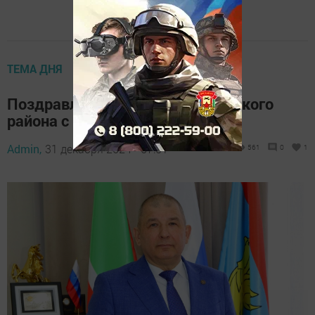
ТЕМА ДНЯ
Поздравление главы Мензелинского
района с Новым годом
Admin,
31 декабря 2024 - 07:51
561
0
1