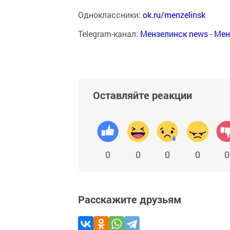
Одноклассники:
ok.ru/menzelinsk
Telegram-канал:
Мензелинск news - Ме
Оставляйте реакции
0
0
0
0
0
Расскажите друзьям