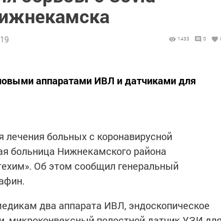
Нижнекамска
:19
1433
0
новыми аппаратами ИВЛ и датчиками для
я лечения больных с коронавирусной
ая больница Нижнекамского района
ехим». Об этом сообщил генеральный
Сафин.
медикам два аппарата ИВЛ, эндоскопическое
и, микроконвексный полостной датчик УЗИ дл