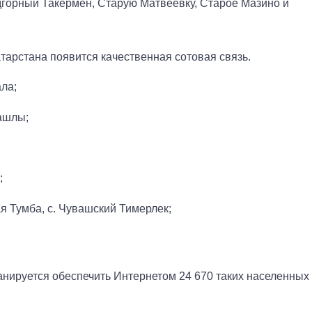
горный Такермен, Старую Матвеевку, Старое Мазино и
тарстана появится качественная сотовая связь.
ала;
Ташлы;
;
ая Тумба, с. Чувашский Тимерлек;
.
анируется обеспечить Интернетом 24 670 таких населенных