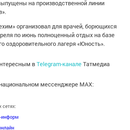
 выпущены на производственной линии
».
ехим» организовал для врачей, борющихся
преля по июнь полноценный отдых на базе
го оздоровительного лагеря «Юность».
интересным в
Telegram-канале
Татмедиа
в национальном мессенджере MАХ:
 сетях:
я-информ
онлайн