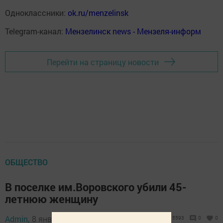
Одноклассники:
ok.ru/menzelinsk
Telegram-канал:
Мензелинск news - Мензеля-информ
Перейти на страницу новости
ОБЩЕСТВО
В поселке им.Воровского убили 45-
летнюю женщину
Admin,
8 января 2022 - 12:20
5593
0
0