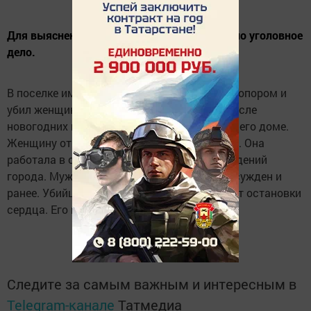
Для выяснения причин убийства возбуждено уголовное
дело.
В поселке им.Воровского мужчина ударил топором и
убил женщину с тремя детьми, с которой после
новогодних праздников вместе отдыхали в его доме.
Женщину отвезли в морг для обследования. Она
работала в одном из средних учебных заведений
города. Мужчина, убивший женщину, был осужден и
ранее. Убийцу арестовали, и он скончался от остановки
сердца. Его похоронили.
Следите за самым важным и интересным в
Telegram-канале
Татмедиа