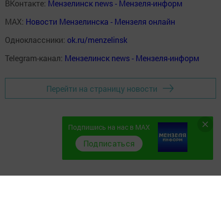
ВКонтакте:
Мензелинск news - Мензеля-информ
MAX:
Новости Мензелинска - Мензеля онлайн
Одноклассники:
ok.ru/menzelinsk
Telegram-канал:
Мензелинск news - Мензеля-информ
Перейти на страницу новости
Подпишись на нас в MAX
Подписаться