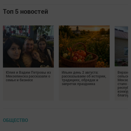
Топ 5 новостей
Юлия и Вадим Петровы из
Ильин день 2 августа:
Верхне
Мензелинска рассказали о
рассказываем об истории,
сельско
семье и бизнесе
традициях, обрядах и
Мензели
запретах праздника
стало п
республ
конкурс
благоус
ОБЩЕСТВО