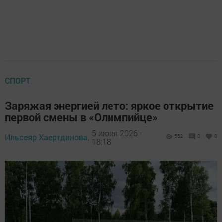
СПОРТ
Заряжая энергией лето: яркое открытие
первой смены в «Олимпийце»
5 июня 2026 -
Ильсеяр Хаертдинова,
562
0
0
18:18