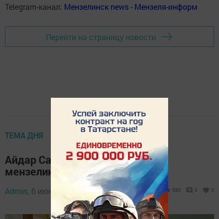
Telegram-канал:
Мензелинск news - Мензеля-информ
Перейти на страницу новости
ТЕМА ДНЯ
Айдар Салахов поздравляет
мензелинцев с Сабантуем
Admin,
6 июня 2026 - 07:21
580
0
0