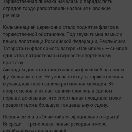
Торжественная линейка началась с парада: пять
отрядов гордо рапортовали названия и звонкие
речевки.
Кульминацией церемонии стало поднятие флагов в
торжественной обстановке. Под звуки гимна взмыли
ввысь полотнища Российской Федерации, Республики
Татарстан и флаг самого лагеря «Олимпиец» — символ
единства, патриотизма и верности спортивному
братству.
Аккордом дня стал танцевальный флешмоб на новом
футбольном поле. Не успела стихнуть торжественная
музыка, как газон залила ритмичная мелодия. 85
спортсменов и их наставники слились в едином
порыве, доказывая, что спортивная площадка может
превратиться в большую танцевальную сцену.
Первая смена в «Олимпийце» официально открыта!
Впереди — тренировки, новые рекорды и море
незабываемых впечатлений.