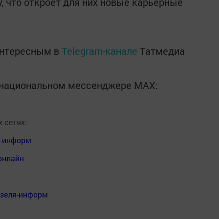
, что откроет для них новые карьерные
интересным в
Telegram-канале
Татмедиа
в национальном мессенджере MАХ:
 сетях:
я-информ
онлайн
нзеля-информ