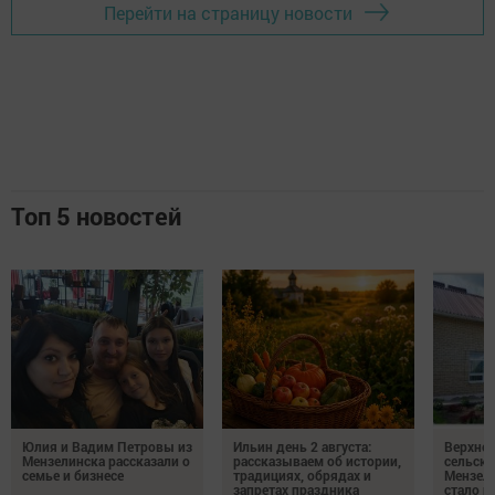
Перейти на страницу новости
Топ 5 новостей
Юлия и Вадим Петровы из
Ильин день 2 августа:
Верхне
Мензелинска рассказали о
рассказываем об истории,
сельско
семье и бизнесе
традициях, обрядах и
Мензели
запретах праздника
стало п