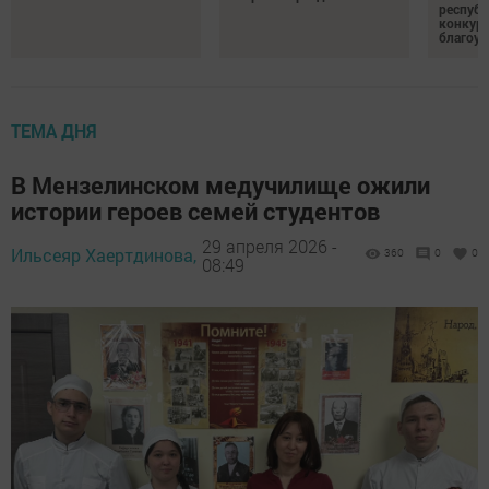
республ
конкурс
благоус
ТЕМА ДНЯ
В Мензелинском медучилище ожили
истории героев семей студентов
29 апреля 2026 -
Ильсеяр Хаертдинова,
360
0
0
08:49