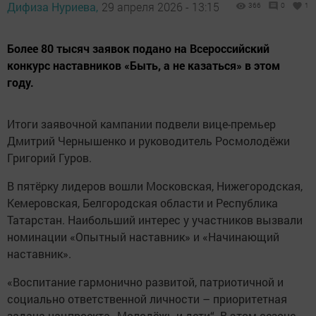
Дифиза Нуриева,
29 апреля 2026 - 13:15
366
0
1
Более 80 тысяч заявок подано на Всероссийский
конкурс наставников «Быть, а не казаться» в этом
году.
Итоги заявочной кампании подвели вице-премьер
Дмитрий Чернышенко и руководитель Росмолодёжи
Григорий Гуров.
В пятёрку лидеров вошли Московская, Нижегородская,
Кемеровская, Белгородская области и Республика
Татарстан. Наибольший интерес у участников вызвали
номинации «Опытный наставник» и «Начинающий
наставник».
«Воспитание гармонично развитой, патриотичной и
социально ответственной личности – приоритетная
задача нацпроекта „Молодёжь и дети“. В этом сезоне