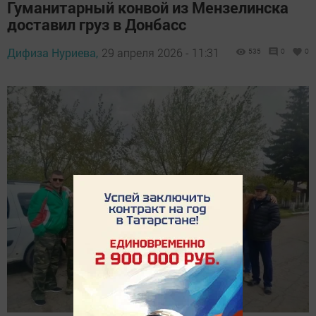
Гуманитарный конвой из Мензелинска
доставил груз в Донбасс
Дифиза Нуриева,
29 апреля 2026 - 11:31
535
0
0