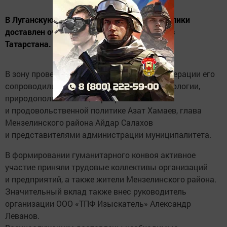
В Луганскую и Донецкую Народные Республики
доставлен очередной гуманитарный груз из
Татарстана.
В зону проведения специальной военной операции его
сопроводили председатель Комитета по экологии,
природопользованию, агропромышленной
и продовольственной политике Азат Хамаев, глава
Мензелинского района Айдар Салахов
и представителями администрации муниципалитета.
В формировании гуманитарного конвоя активное
участие приняли трудовые коллективы организаций
и предприятий, а также жители Мензелинского района.
Значительный вклад также внес руководитель
организации OOO «ТПФ Изыскатель» Александр
Леванов.