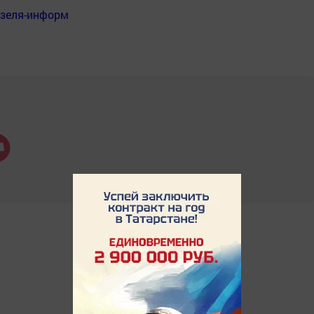
нзеля-информ