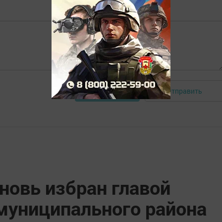
Отправить
Авторизоваться
новь избран главой
муниципального района