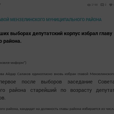
7
2198
0
их выборах депутатский корпус избрал главу
о района.
ензеля-информ”)
ыва Айдар Салахов единогласно вновь избран главой Мензелинског
рвое после выборов заседание Совет
ого района старейший по возрасту депута
ов.
го района, кандидат на должность главы района избирается из числ