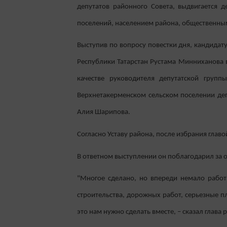
депутатов районного Совета, выдвигается 
поселений, населением района, общественны
Выступив по вопросу повестки дня, кандидат
Республики Татарстан Рустама Минниханова в
качестве руководителя депутатской групп
Верхнетакерменском сельском поселении деп
Алия Шарипова.
Согласно Уставу района, после избрания глав
В ответном выступлении он поблагодарил за 
"Многое сделано, но впереди немало работ
строительства, дорожных работ, серьезные п
это нам нужно сделать вместе, – сказал глава