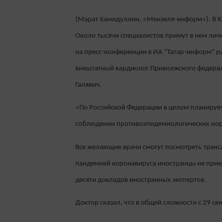
(Марат Хамидуллин, «Мензеля-информ»). В К
Около тысячи специалистов примут в нем личн
на пресс-конференции в ИА "Татар-информ" р
внештатный кардиолог Приволжского федерал
Галявич.
«По Российской Федерации в целом планируетс
соблюдении противоэпидемиологических норм.
Все желающие врачи смогут посмотреть трансл
пандемией коронавируса иностранцы не приеду
десяти докладов иностранных экспертов.
Доктор сказал, что в общей сложности с 29 с