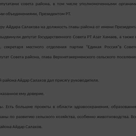
депутатами совета района, в том числе уполномоченными органам
ми объединениями, Президентом РТ.
уру Айдара Салахова на должность главы района от имени Президент
ыдвинули депутат Государственного Совета РТ Азат Хамаев, а также 
ы, секретаря местного отделения партии “Единая Россия”в Совет
утат Совета района, глава Верхнетакерменского сельского поселени
ой района Айдар Салахов дал присягу руководителя.
оказанное ему доверие.
ы. Есть большие проекты в области здравоохранения, образования
ланы по развитию сельского хозяйства, особенно животноводства. Вс
 района Айдар Салахов.