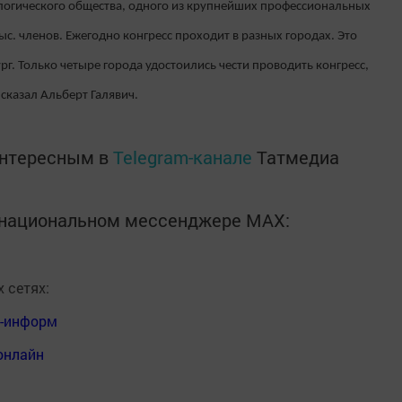
логического общества, одного из крупнейших профессиональных
ыс. членов. Ежегодно конгресс проходит в разных городах. Это
рг. Только четыре города удостоились чести проводить конгресс,
сказал Альберт Галявич.
интересным в
Telegram-канале
Татмедиа
в национальном мессенджере MАХ:
 сетях:
я-информ
онлайн