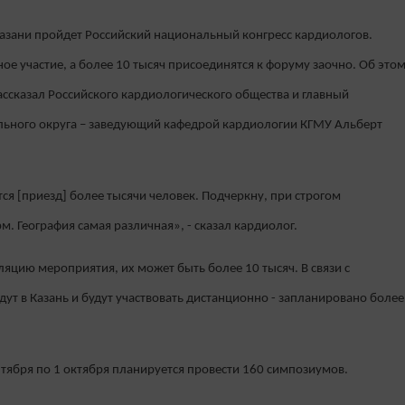
азани пройдет Российский национальный конгресс кардиологов.
ое участие, а более 10 тысяч присоединятся к форуму заочно. Об это
ассказал Российского кардиологического общества и главный
ьного округа – заведующий кафедрой кардиологии КГМУ Альберт
я [приезд] более тысячи человек. Подчеркну, при строгом
 География самая различная», - сказал кардиолог.
яцию мероприятия, их может быть более 10 тысяч. В связи с
т в Казань и будут участвовать дистанционно - запланировано более
ентября по 1 октября планируется провести 160 симпозиумов.