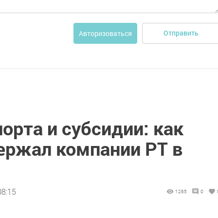
Отправить
Авторизоваться
орта и субсидии: как
ержал компании РТ в
08:15
1265
0