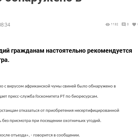
08:34
1132
0
одий гражданам настоятельно рекомендуется
тра.
о с вирусом африканской чумы свиней было обнаружено в
ает пресс-служба Госкомитета РТ по биоресурсам.
рстанцам отказаться от приобретения несертифицированной
ь без присмотра при посещении охотничьих угодий.
после отъезда», - говорится в сообщении.