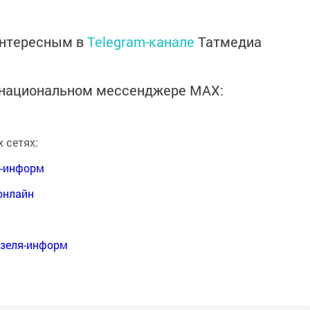
интересным в
Telegram-канале
Татмедиа
в национальном мессенджере MАХ:
 сетях:
я-информ
онлайн
нзеля-информ