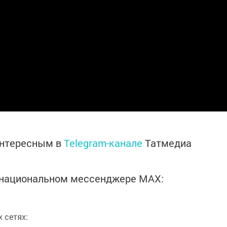
интересным в
Telegram-канале
Татмедиа
в национальном мессенджере MАХ:
 сетях: