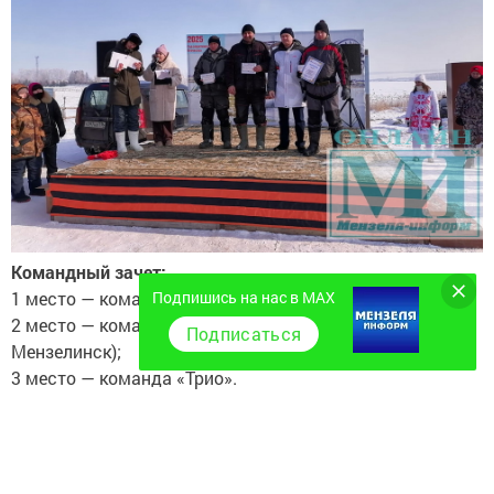
Командный зачет:
Подпишись на нас в MAX
1 место — команда «Закамье» (Набережные Челны);
2 место — команда «КМБ» (Кирилл, Марсель, Булат,
Подписаться
Мензелинск);
3 место — команда «Трио».