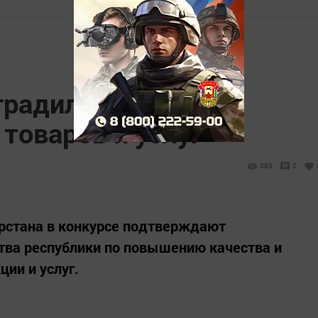
градили лучших
товаров и услуг
389
0
рстана в конкурсе подтверждают
тва республики по повышению качества и
ии и услуг.