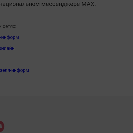
в национальном мессенджере MАХ:
 сетях:
я-информ
онлайн
нзеля-информ