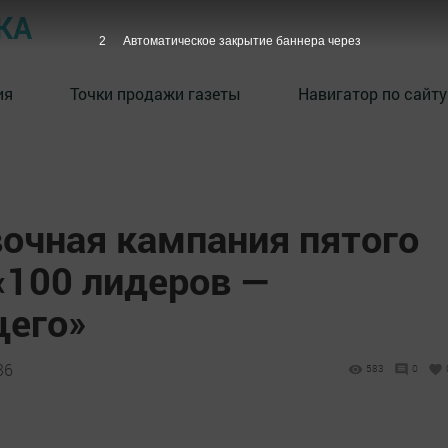
КА
2
Автоматическое закрытие баннера через
ия
Точки продажи газеты
Навигатор по сайту
вочная кампания пятого
«100 лидеров —
щего»
36
583
0