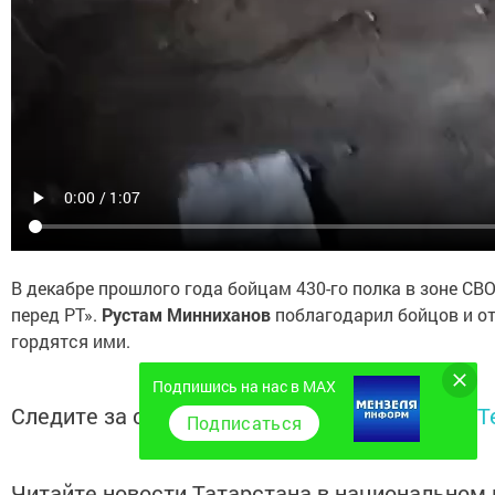
В декабре прошлого года бойцам 430-го полка в зоне СВ
перед РТ».
Рустам Минниханов
поблагодарил бойцов и от
гордятся ими.
Подпишись на нас в MAX
Следите за самым важным и интересным в
T
Подписаться
Читайте новости Татарстана в национальном