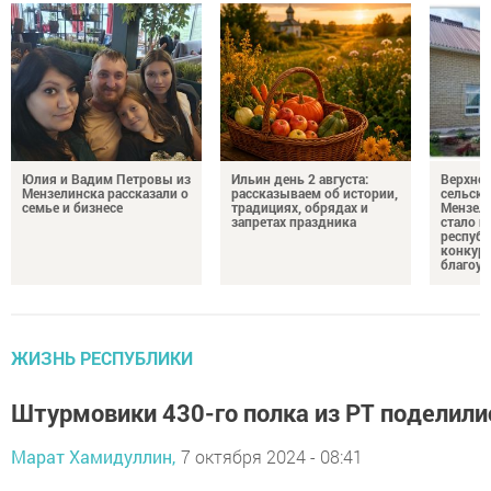
Юлия и Вадим Петровы из
Ильин день 2 августа:
Верхне
Мензелинска рассказали о
рассказываем об истории,
сельско
семье и бизнесе
традициях, обрядах и
Мензели
запретах праздника
стало п
республ
конкурс
благоус
ЖИЗНЬ РЕСПУБЛИКИ
Штурмовики 430-го полка из РТ поделили
Марат Хамидуллин,
7 октября 2024 - 08:41