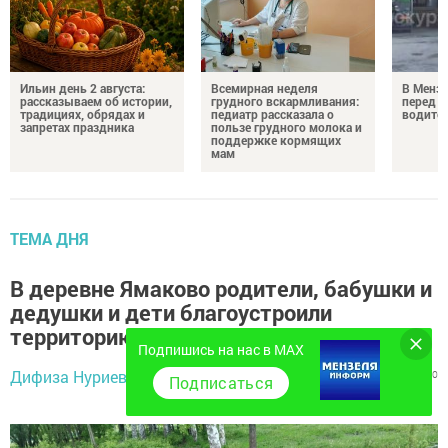
Ильин день 2 августа:
Всемирная неделя
В Менз
рассказываем об истории,
грудного вскармливания:
перед с
традициях, обрядах и
педиатр рассказала о
водител
запретах праздника
пользе грудного молока и
поддержке кормящих
мам
ТЕМА ДНЯ
В деревне Ямаково родители, бабушки и
дедушки и дети благоустроили
территорию игровой площадки
Подпишись на нас в MAX
Дифиза Нуриева,
7 июня 2024 - 10:48
660
0
0
Подписаться