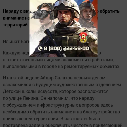
Наряду с внутренним ремонтом необходимо обратить
внимание на благоустройство прилегающих
территорий.
Ильшат Вагизов, «Мензеля-информ»
Каждую неделю глава района Айдар Салахов
с ответственными лицами знакомится с работами,
выполняемыми в городе на ремонтируемых объектах.
И на этой неделе Айдар Салахов первым делом
ознакомился с будущим художественным отделением
Детской школы искусств, которое расположится
по улице Ленина. Он напомнил, что наряду
с обсуждением инфраструктурных вопросов здесь
необходимо обратить внимание и на благоустройство
прилегающей территории. В частности, была
поставлена задача обеспечить чистоту в прилегающей