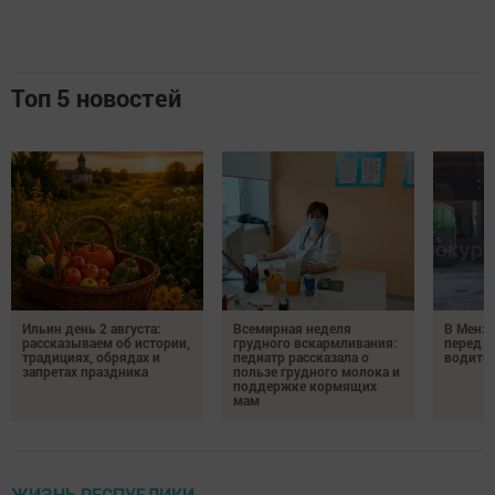
Топ 5 новостей
Ильин день 2 августа:
Всемирная неделя
В Менз
рассказываем об истории,
грудного вскармливания:
перед с
традициях, обрядах и
педиатр рассказала о
водител
запретах праздника
пользе грудного молока и
поддержке кормящих
мам
ЖИЗНЬ РЕСПУБЛИКИ