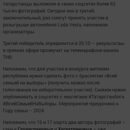
татарстанцы выложили в своих соцсетях более 63
тысяч фотографий. Сегодня они в третий,
заключительный, раз смогут принять участие в
розыгрыше автомобиля Lada Vesta, напомнили
организаторы.
Третий победитель определится в 20.10 — результатаы
в прямом эфире прозвучат на телемарафоне канала
ТНВ.
Напомним, что для участия в конкурсе жителям
республики нужно сделать фото с браслетом «Всей
семьей на выборы» (получить можно после
голосования на избирательном участке). Снимок нужно
опубликовать в соцсетях с хештегами #ТатарстанАлга
#ВсейСемьейНаВыборы. Мероприятие приурочено к
Году семьи – 2024.
Напомним, что 16 и 17 марта два автора фотографий –
семьи
Гардисламовых
и
Хуснутдиновых
– уже