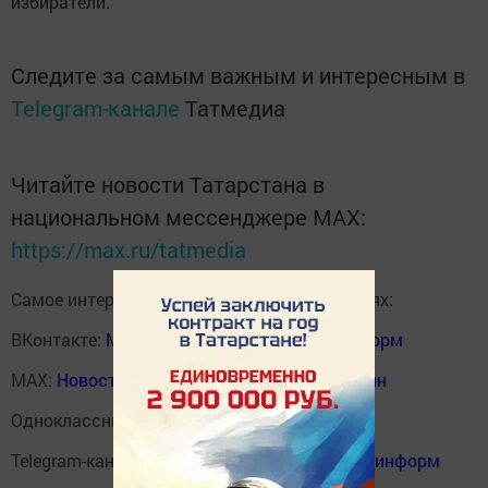
избиратели.
Следите за самым важным и интересным в
Telegram-канале
Татмедиа
Читайте новости Татарстана в
национальном мессенджере MАХ:
https://max.ru/tatmedia
Самое интересное в наших социальных сетях:
ВКонтакте:
Мензелинск news - Мензеля-информ
MAX:
Новости Мензелинска - Мензеля онлайн
Одноклассники:
ok.ru/menzelinsk
Telegram-канал:
Мензелинск news - Мензеля-информ