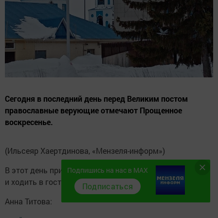
Сегодня в последний день перед Великим постом
православные верующие отмечают Прощенное
воскресенье.
(Ильсеяр Хаертдинова, «Мензеля-информ»)
В этот день принято просить друг у друга прощения
Подпишись на нас в MAX
и ходить в гости на блины.
Подписаться
Анна Титова: