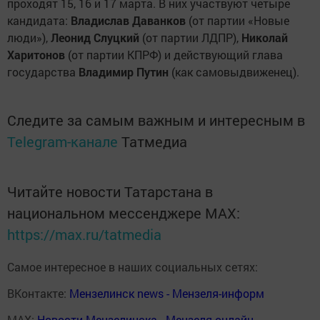
проходят 15, 16 и 17 марта. В них участвуют четыре
кандидата:
Владислав Даванков
(от партии «Новые
люди»),
Леонид Слуцкий
(от партии ЛДПР),
Николай
Харитонов
(от партии КПРФ) и действующий глава
государства
Владимир Путин
(как самовыдвиженец).
Следите за самым важным и интересным в
Telegram-канале
Татмедиа
Читайте новости Татарстана в
национальном мессенджере MАХ:
https://max.ru/tatmedia
Самое интересное в наших социальных сетях:
ВКонтакте:
Мензелинск news - Мензеля-информ
MAX:
Новости Мензелинска - Мензеля онлайн