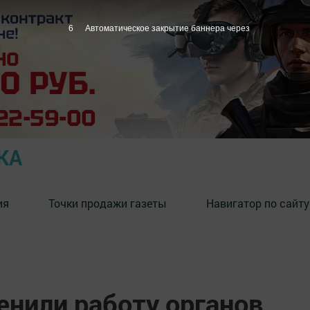
5
Автоматическое закрытие баннера через
КА
ия
Точки продажи газеты
Навигатор по сайту
енили работу органов