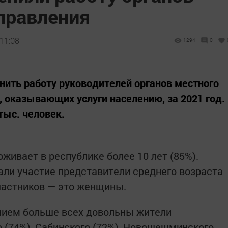
правления
11:08
1294
0
ить работу руководителей органов местного
, оказывающих услуги населению, за 2021 год.
 тыс. человек.
живает в республике более 10 лет (85%).
али участие представители среднего возраста
участников — это женщины.
нием больше всех довольны жители
о (74%), Сабинского (72%), Новошешминского