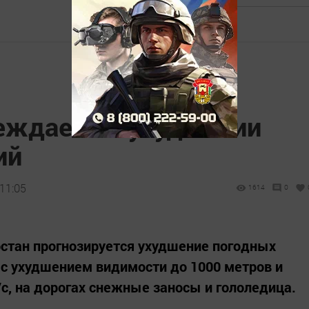
ждает об ухудшении
ий
11:05
1614
0
рстан прогнозируется ухудшение погодных
ь с ухудшением видимости до 1000 метров и
/с, на дорогах снежные заносы и гололедица.