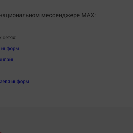
в национальном мессенджере MАХ:
 сетях:
я-информ
онлайн
нзеля-информ