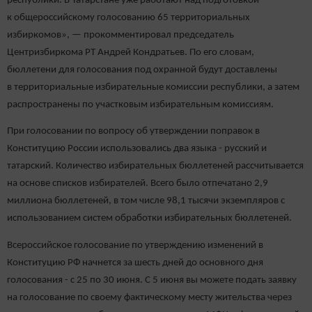
республики. В Татарстане уже работают над подготовкой
к общероссийскому голосованию 65 территориальных
избиркомов», — прокомментировал председатель
Центризбиркома РТ Андрей Кондратьев. По его словам,
бюллетени для голосования под охранной будут доставлены
в территориальные избирательные комиссии республики, а затем
распространены по участковым избирательным комиссиям.
При голосовании по вопросу об утверждении поправок в
Конституцию России использовались два языка - русский и
татарский. Количество избирательных бюллетеней рассчитывается
на основе списков избирателей. Всего было отпечатано 2,9
миллиона бюллетеней, в том числе 98,1 тысячи экземпляров с
использованием систем обработки избирательных бюллетеней.
Всероссийское голосование по утверждению изменений в
Конституцию РФ начнется за шесть дней до основного дня
голосования - с 25 по 30 июня. С 5 июня вы можете подать заявку
на голосование по своему фактическому месту жительства через