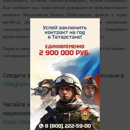
(Мензелинск, 10 июня, «Мензеля-информ», Чулпан Шафикова).
Как сообщает и.о. заместителя руководителя исполнительного
комитета Мензелинска Рамиль Шайсуваров, фонтан в парке
им.Мусы Джалиля планируется запустить при улучшении
санитарно-эпидемиологической обстановки: «В ближайшее
время начнутся работы по расконсервации фонтана».
Парки и скверы Мензелинска открыты для прогулок с условием
соблюдения социальной дистанции.
Следите за самым важным и интересным в
Telegram-канале
Татмедиа
Читайте новости Татарстана в
национальном мессенджере MАХ:
https://max.ru/tatmedia