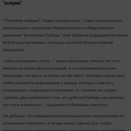
"холуем".
("Мензеля-информ", Марат Хамидуллин). Глава татарстанского
регионального отделения Общероссийского общественного
движения "Волонтеры Победы" Азат Идрисов поддержал ветерана
ВОВ Игната Артеменко, которого оскорбил блогер Алексей
Навальный.
«Мое отношение к этому — резко негативное, потому что этот
ветеран на самом деле настоящий, и это неуважение ко всем
ветеранам, так как их осталось не так много. И нужно сделать все,
чтобы сохранять информацию и знания, которые у них есть,
и передавать следующим поколениям. И, конечно же, нужно
отдавать дань уважения к тому, кто добился Победы, мы должны
это чтить и помнить», - поделился собеседник агентства.
Он добавил, что поведение Алексея Навального неприемлемо по
отношению к ветерану, и теперь нужно сделать все, чтобы
помнить и чтить участников войны, а не выдумывать оскорбления