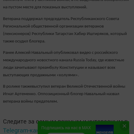
на пустом месте для показных выступлений.
Ветерана поддержал председатель Республиканского Совета
Региональной общественной организации ветеранов
(пенсионеров) Республики Татарстан Хабир Иштиряков, который
также осудил блогера.
Ранее Алексей Навальный опубликовал видео с российского
международного новостного канала Russia Today, где известные
люди зачитывают преамбулу Конституции и называют всех
выступающих продажными «холуями».
В ролике такжевыступил ветеран Великой Отечественной войны
Игнат Артеменко. Оппозиционный блогер Навальный назвал
ветерана войны предателем.
Следите за самым важным и интересным в
Подпишись на нас в MAX
Telegram-канале
Татмедиа