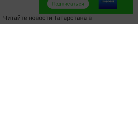
Подписаться
Читайте новости Татарстана в
национальном мессенджере MАХ:
https://max.ru/tatmedia
Самое интересное в наших социальных сетях:
ВКонтакте:
Мензелинск news - Мензеля-информ
MAX:
Новости Мензелинска - Мензеля онлайн
Одноклассники:
ok.ru/menzelinsk
Telegram-канал:
Мензелинск news - Мензеля-информ
Перейти на страницу новости