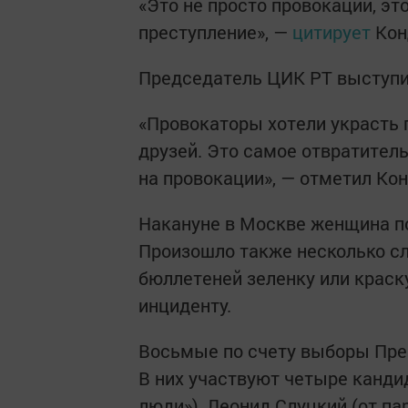
«Это не просто провокации, эт
преступление», —
цитирует
Кон
Председатель ЦИК РТ выступил
«Провокаторы хотели украсть г
друзей. Это самое отвратитель
на провокации», — отметил Ко
Накануне в Москве женщина по
Произошло также несколько сл
бюллетеней зеленку или краск
инциденту.
Восьмые по счету выборы През
В них участвуют четыре канди
люди»), Леонид Слуцкий (от па