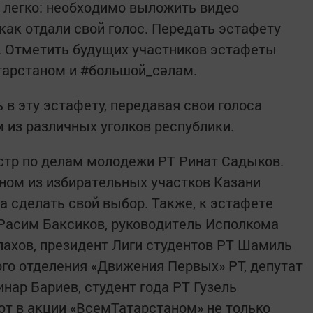
ь легко: необходимо выложить видео
 как отдали свой голос. Передать эстафету
. Отметить будущих участников эстафеты
атарстаном и #большой_сәлам.
в эту эстафету, передавая свои голоса
 из различных уголков республики.
стр по делам молодежи РТ Ринат Садыков.
дном из избирательных участков Казани
а сделать свой выбор. Также, к эстафете
Расим Баксиков, руководитель Исполкома
ахов, президент Лиги студентов РТ Шамиль
ого отделения «Движения Первых» РТ, депутат
нар Бариев, студент года РТ Гузель
ют в акции «ВсемТатарстаном» не только