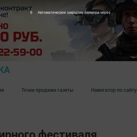
5
Автоматическое закрытие баннера через
КА
ия
Точки продажи газеты
Навигатор по сайту
ирного фестиваля