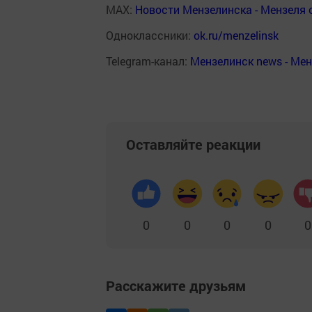
MAX:
Новости Мензелинска - Мензеля 
Одноклассники:
ok.ru/menzelinsk
Telegram-канал:
Мензелинск news - Ме
Оставляйте реакции
0
0
0
0
0
Расскажите друзьям