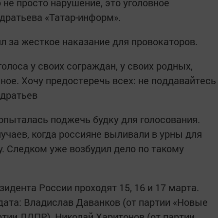
о не просто нарушение, это уголовное
дратьева «Татар-информ».
 за жесткое наказание для провокаторов.
олоса у своих сограждан, у своих родных,
ное. Хочу предостеречь всех: не поддавайтесь
ндратьев
пыталась поджечь будку для голосования.
учаев, когда россияне выливали в урны для
у. Следком уже возбудил дело по такому
идента России проходят 15, 16 и 17 марта.
дата: Владислав Даванков (от партии «Новые
ртии ЛДПР), Николай Харитонов (от партии