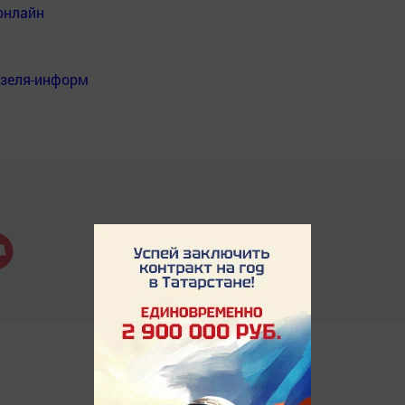
онлайн
нзеля-информ