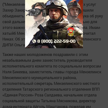
("Мензеля-информ"). Получатели социальных услуг
Захир Закиров и Минефарида Сафиулина решили
объединить свои судьбы и пройти вместе рука об руку
свой дальнейший жизненный путь. Специально для
этого важного события был приглашен мулла. Имам-
хатыйб Мензелинска Рамзиль Садыйков прочитал
Никах. Об этом сообщила специалист Мензелинского
ДИПИ Ольга Бочкарева.
Также наших молодоженов поздравили с этим
незабываемым днем заместитель руководителя
исполнительного комитета по социальным вопросам
Нэля Бикеева, заместитель главы города Мензелинск
Мензелинского муниципального района,
исполнительный секретарь Мензелинского местного
отделения Татарского регионального отделения ВПП
«Единая Россия» Роза Салдаева, начальник отдела
социальной защиты Татьяна Мясникова, директор
дома-интерната Айгуль Маштакова, пожелав им