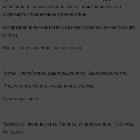
меня вообще ничего не напрягало и я даже нашла в этой
круговерти определенное удовольствие.
Интересная дилемма, кстати. Времени осталось немного, но его
много).
Вернее, оно стало более растяжимым.
Третье - спокойствие. Уравновешенность. Умиротворенность.
Я перестала психовать и нервничать. Совсем.
Страсти улеглись.
Четвёртое - желание жить. Творить. Узнавать новое. Работать.
Созидать.