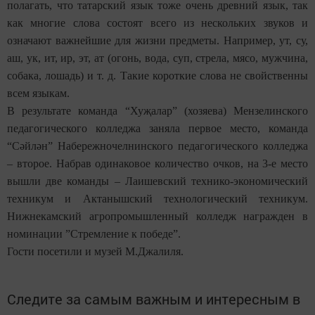
полагать, что татарский язык тоже очень древний язык, так
как многие слова состоят всего из нескольких звуков и
означают важнейшие для жизни предметы. Например, ут, су,
аш, ук, ит, ир, эт, ат (огонь, вода, суп, стрела, мясо, мужчина,
собака, лошадь) и т. д. Такие короткие слова не свойственны
всем языкам.
В результате команда “Хуҗалар” (хозяева) Мензелинского
педагогического колледжа заняла первое место, команда
“Сәйлән” Набережночелнинского педагогического колледжа
– второе. Набрав одинаковое количество очков, на 3-е место
вышли две команды – Лаишевский технико-экономический
техникум и Актанышский технологический техникум.
Нижнекамский агропромышленный колледж награжден в
номинации ”Стремление к победе”.
Гости посетили и музей М.Джалиля.
Следите за самым важным и интересным в