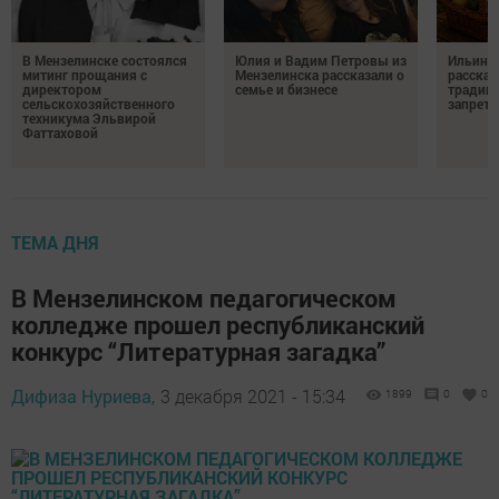
В Мензелинске состоялся
Юлия и Вадим Петровы из
Ильин д
митинг прощания с
Мензелинска рассказали о
рассказ
директором
семье и бизнесе
традици
сельскохозяйственного
запрета
техникума Эльвирой
Фаттаховой
ТЕМА ДНЯ
В Мензелинском педагогическом
колледже прошел республиканский
конкурс “Литературная загадка”
Дифиза Нуриева,
3 декабря 2021 - 15:34
1899
0
0