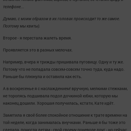
телефоне...
Думаю, с моим образом в их головах происходит то же самое.
Поэтому мы квиты).
Второе - я перестала жалеть время.
Проявляется это в разных мелочах.
Например, вчера я трижды пришивала пуговицу. Одну и ту же.
Потому что не попадала совсем-совсем точно туда, куда надо.
Раньше бы плюнула и оставила как есть.
А в воскресенье я с наслаждением! вручную, мелкими стежками,
не торопясь подшивала подол дочкиной юбки, которую мы
наконец дошили. Хорошая получилась, кстати, Кате идёт.
Заметила я своё более спокойное отношение к трате времени на
той неделе, когда занималась внучками. Раньше я бы тоже это
сделала, помогла детям - свой своему поневоле друг - но сейчас