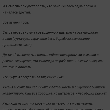
И я смогла почувствовать, что закончилась одна эпоха и
началась другая.
Всё изменилось.
Самое первое - стала совершенно неинтересна эта мышиная
возня (суета-сует, тараканьи бега, борьба за выживание...
продолжите сами).
До такой степени, что память стёрла все привычки и мысли о
работе. Ощущение, что я никогда не работала. Даже не знаю, как
это точно описать.
Как будто я всегда жила так, как сейчас.
У меня абсолютно нет никакой потребности в общении с бывшим
коллективом. Они все хорошие, но интересов у нас общих уже нет.
Как люди из плоти и крови они исчезают из моей памяти,
остаются только фантомы, абрисы, очертания, сочетания цифр в