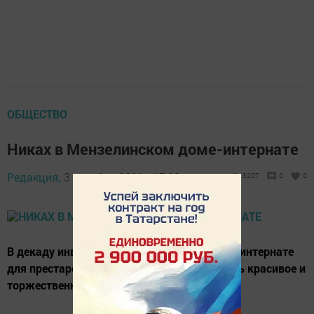
ОБЩЕСТВО
Никах в Мензелинском доме-интернате
Редакция,
3 декабря 2021 - 17:08
3207
0
0
В декаду инвалидов в Мензелинском доме-интернате
для престарелых и инвалидов прошло очень красивое и
торжественное событие – Никах.