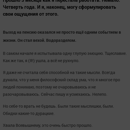
Четверть года. И я, наконец, могу сформулировать
свои ощущения от этого.
Выход на пенсию оказался не просто ещё одним событием в
жизни. Он стал вехой. Водоразделом.
В самом начале я испытывала одну глупую эмоцию. Тщеславие.
Как же так, я (Я!) ушла, а всё не рухнуло.
Я даже не считала себя способной на такие мысли. Всегда
думала, что у меня философский склад ума, что я многое про
людей понимаю, поэтому не очаровываюсь и не
разочаровываюсь. Сейчас пишу и усмехаюсь. Нелепо.
Но себе-то врать не будешь. Были такие мыслишки, были.
Обидки какие-то дурацкие.
Хвала Всевышнему, это очень быстро прошло.