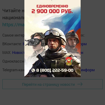
Читайте новости Татарстана в
национальном мессенджере MАХ:
https://max.ru/tatmedia
Самое интересное в наших социальных сетях:
ВКонтакте:
Мензелинск news - Мензеля-информ
MAX:
Новости Мензелинска - Мензеля онлайн
Одноклассники:
ok.ru/menzelinsk
Telegram-канал:
Мензелинск news - Мензеля-информ
Перейти на страницу новости