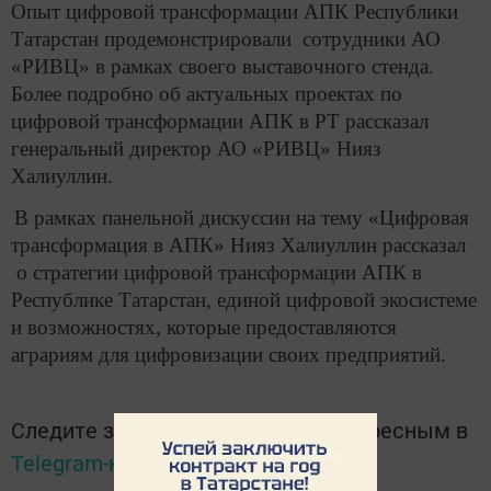
Опыт цифровой трансформации АПК Республики
Татарстан продемонстрировали сотрудники АО
«РИВЦ» в рамках своего выставочного стенда.
Более подробно об актуальных проектах по
цифровой трансформации АПК в РТ рассказал
генеральный директор АО «РИВЦ» Нияз
Халиуллин.
В рамках панельной дискуссии на тему «Цифровая
трансформация в АПК» Нияз Халиуллин рассказал
о стратегии цифровой трансформации АПК в
Республике Татарстан, единой цифровой экосистеме
и возможностях, которые предоставляются
аграриям для цифровизации своих предприятий.
Следите за самым важным и интересным в
Telegram-канале
Татмедиа