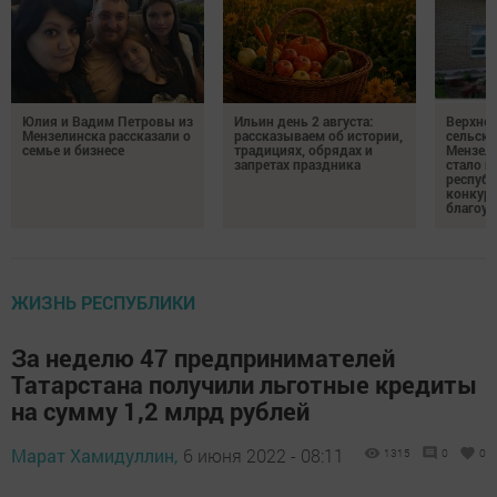
Юлия и Вадим Петровы из
Ильин день 2 августа:
Верхне
Мензелинска рассказали о
рассказываем об истории,
сельско
семье и бизнесе
традициях, обрядах и
Мензели
запретах праздника
стало п
республ
конкурс
благоус
ЖИЗНЬ РЕСПУБЛИКИ
За неделю 47 предпринимателей
Татарстана получили льготные кредиты
на сумму 1,2 млрд рублей
Марат Хамидуллин,
6 июня 2022 - 08:11
1315
0
0