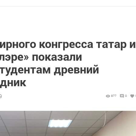
рного конгресса татар и
эре» показали
тудентам древний
здник
9
877
0