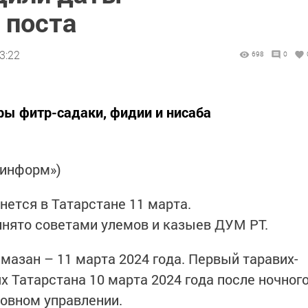
 поста
3:22
698
0
ры фитр-садаки, фидии и нисаба
-информ»)
нется в Татарстане 11 марта.
нято советами улемов и казыев ДУМ РТ.
мазан – 11 марта 2024 года. Первый таравих-
х Татарстана 10 марта 2024 года после ночног
ховном управлении.