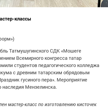
мастер-классы
форм»)
бль Татмушугинского СДК «Мошеге
ением Всемирного конгресса татар
омили студентов педагогического колледжа
никума с древним татарским обрядовым
Праздник гусиного пера». Мероприятие
о наследия Мензелинска.
ен мастер-класс по изготовлению кисточек