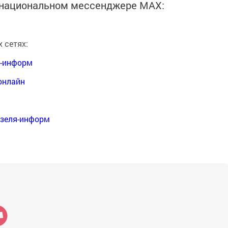
в национальном мессенджере MАХ:
 сетях:
я-информ
онлайн
нзеля-информ