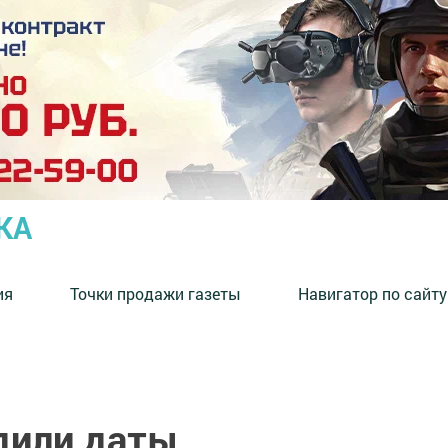
КА
ия
Точки продажи газеты
Навигатор по сайту
дили даты