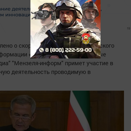
лено о скором запуске Республиканского
нформации «Наука Татарстана — новые
диа" "Мензеля-информ" примет участие в
чную деятельность проводимую в