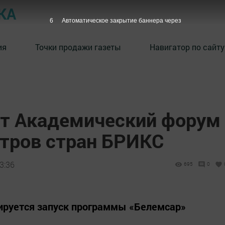
КА
5
Автоматическое закрытие баннера через
ия
Точки продажи газеты
Навигатор по сайту
ут Академический форум
стров стран БРИКС
3:36
695
0
ируется запуск программы «Белемсар»