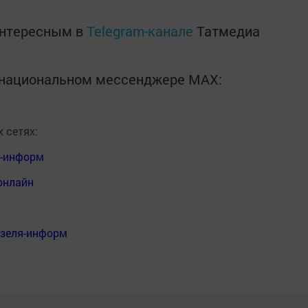
интересным в
Telegram-канале
Татмедиа
в национальном мессенджере MАХ:
 сетях:
я-информ
онлайн
нзеля-информ