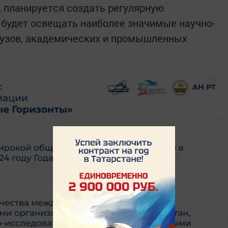
, планируется создать регулярную
будет освещать наиболее значимые научно-
вузов, академических и промышленных