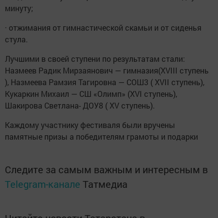
минуту;
· отжимания от гимнастической скамьи и от сиденья
стула.
Лучшими в своей ступени по результатам стали:
Назмеев Радик Мирзаянович — гимназия(XVIII ступень
), Назмеева Рамзия Тагировна — СОШ3 ( XVII ступень),
Кукаркин Михаил — СШ «Олимп» (XVI ступень),
Шакирова Светлана- ДОУ8 ( XV ступень).
Каждому участнику фестиваля были вручены
памятные призы а победителям грамоты и подарки
Следите за самым важным и интересным в
Telegram-канале
Татмедиа
Читайте новости Татарстана в