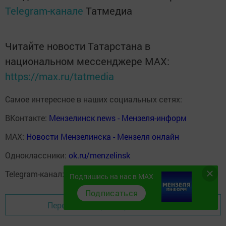
Telegram-канале
Татмедиа
Читайте новости Татарстана в
национальном мессенджере MАХ:
https://max.ru/tatmedia
Самое интересное в наших социальных сетях:
ВКонтакте:
Мензелинск news - Мензеля-информ
MAX:
Новости Мензелинска - Мензеля онлайн
Одноклассники:
ok.ru/menzelinsk
Telegram-канал:
Мензелинск news - Мензеля-информ
Подпишись на нас в MAX
Подписаться
Перейти на страницу новости