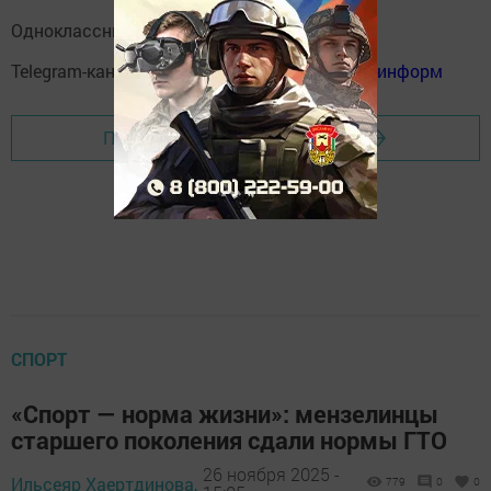
Одноклассники:
ok.ru/menzelinsk
Telegram-канал:
Мензелинск news - Мензеля-информ
Перейти на страницу новости
СПОРТ
«Спорт — норма жизни»: мензелинцы
старшего поколения сдали нормы ГТО
26 ноября 2025 -
Ильсеяр Хаертдинова,
779
0
0