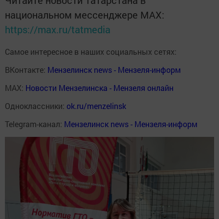
национальном мессенджере MАХ:
https://max.ru/tatmedia
Самое интересное в наших социальных сетях:
ВКонтакте:
Мензелинск news - Мензеля-информ
MAX:
Новости Мензелинска - Мензеля онлайн
Одноклассники:
ok.ru/menzelinsk
Telegram-канал:
Мензелинск news - Мензеля-информ