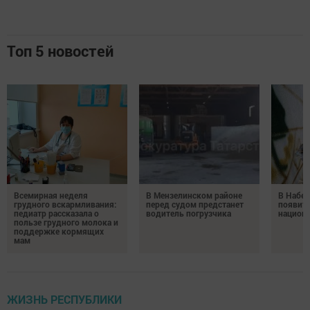
Топ 5 новостей
Всемирная неделя
В Мензелинском районе
В Набе
грудного вскармливания:
перед судом предстанет
появитс
педиатр рассказала о
водитель погрузчика
национ
пользе грудного молока и
поддержке кормящих
мам
ЖИЗНЬ РЕСПУБЛИКИ