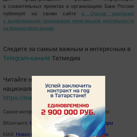
о сомнительных проектах и организациях Банк России
публикует на своем сайте
в Списке компаний
с выявленными признаками нелегальной деятельности
на финансовом рынке
.
Следите за самым важным и интересным в
Telegram-канале
Татмедиа
Читайте новости Татарстана в
национальном мессенджере MАХ:
https://max.ru/tatmedia
Самое интересное в наших социальных сетях:
ВКонтакте:
Мензелинск news - Мензеля-информ
MAX:
Новости Мензелинска - Мензеля онлайн