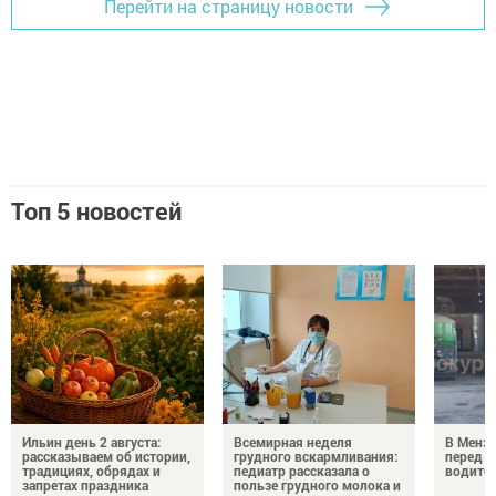
Перейти на страницу новости
Топ 5 новостей
Ильин день 2 августа:
Всемирная неделя
В Менз
рассказываем об истории,
грудного вскармливания:
перед с
традициях, обрядах и
педиатр рассказала о
водител
запретах праздника
пользе грудного молока и