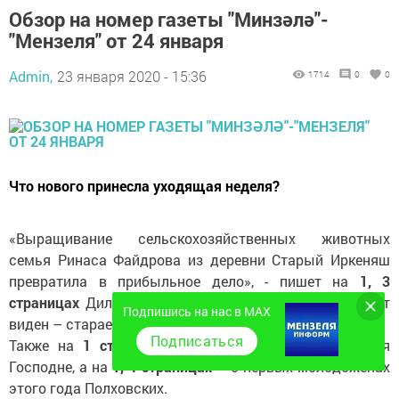
Обзор на номер газеты "Минзәлә"-
"Мензеля" от 24 января
Admin,
23 января 2020 - 15:36
1714
0
0
Что нового принесла уходящая неделя?
«Выращивание сельскохозяйственных животных
семья Ринаса Файдрова из деревни Старый Иркеняш
превратила в прибыльное дело», - пишет на
1, 3
страницах
Дильфас Галиев в своей статье «Результат
Подпишись на нас в MAX
виден – стараешься».
Подписаться
Также на
1 странице
статья о празднике Крещения
Господне, а на
1, 4 страницах
– о первых молодоженах
этого года Полховских.