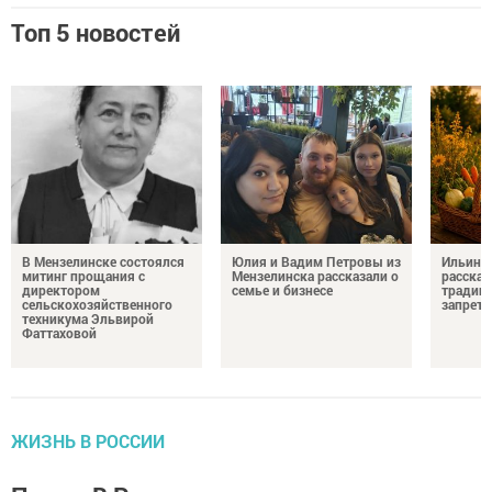
Топ 5 новостей
В Мензелинске состоялся
Юлия и Вадим Петровы из
Ильин д
митинг прощания с
Мензелинска рассказали о
рассказ
директором
семье и бизнесе
традици
сельскохозяйственного
запрета
техникума Эльвирой
Фаттаховой
ЖИЗНЬ В РОССИИ