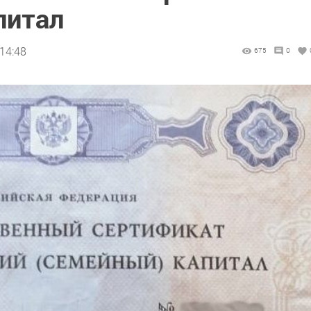
питал
14:48
675
0