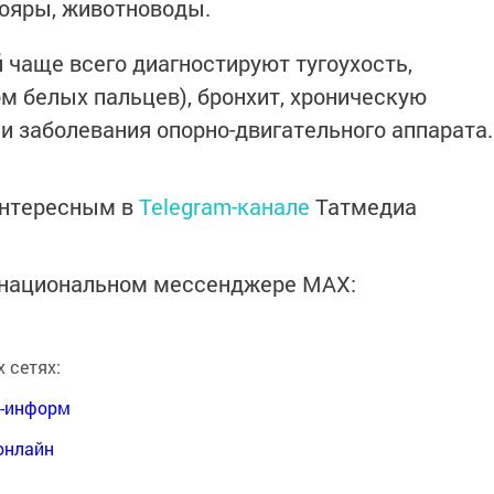
дояры, животноводы.
 чаще всего диагностируют тугоухость,
м белых пальцев), бронхит, хроническую
и заболевания опорно-двигательного аппарата.
интересным в
Telegram-канале
Татмедиа
в национальном мессенджере MАХ:
 сетях:
я-информ
онлайн