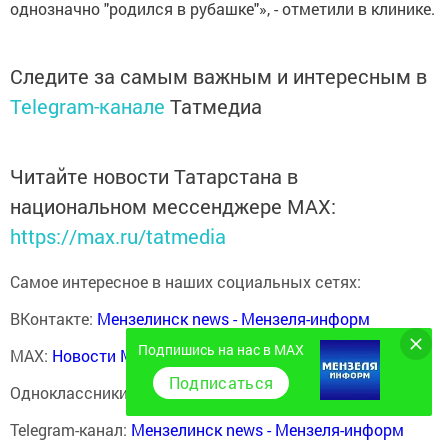
однозначно "родился в рубашке"», - отметили в клинике.
Следите за самым важным и интересным в
Telegram-канале
Татмедиа
Читайте новости Татарстана в
национальном мессенджере MАХ:
https://max.ru/tatmedia
Самое интересное в наших социальных сетях:
ВКонтакте:
Мензелинск news - Мензеля-информ
Подпишись на нас в MAX
MAX:
Новости Мензелинска - Мензеля онлайн
Подписаться
Одноклассники:
ok.ru/menzelinsk
Telegram-канал:
Мензелинск news - Мензеля-информ