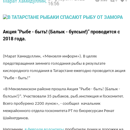
Марат Хамидуллин,
3093
0
0
16:56
Акция "Рыбе - быть! (Балык - булсын!)" проводится с
2018 года.
(Марат Хамидуллин, «Мензеля-информ»). В целях
предотвращения зимнего голодания рыбы в результате
кислородного голодания в Татарстане ежегодно проводится акция
"Рыбе – быть!"
«В Мензелинском районе прошла Акция "Рыбе - быть! (Балык -
булсын!)". Участвовали 35 рыбаков, рыб.инспекция и Госкомитет.
Всего пробурено 2200 лунок», - сообщил начальник
межрайонного отдела госкомитета РТ по биоресурсам Ренат
Шайхетдинов.
Напомним,
в феврале волонтеры
пробурили лунки и дорожки на