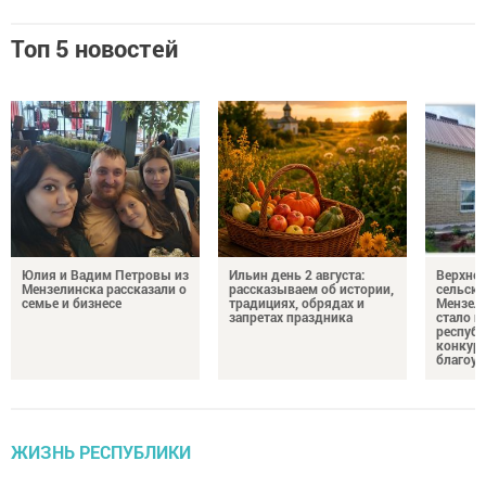
Топ 5 новостей
Юлия и Вадим Петровы из
Ильин день 2 августа:
Верхне
Мензелинска рассказали о
рассказываем об истории,
сельско
семье и бизнесе
традициях, обрядах и
Мензели
запретах праздника
стало п
республ
конкурс
благоус
ЖИЗНЬ РЕСПУБЛИКИ