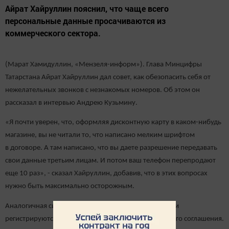
Айрат Хайруллин пояснил, что чаще всего
персональные данные просачиваются из
коммерческого сектора.
(Марат Хамидуллин, «Мензеля-информ»). Глава Минцифры
Татарстана Айрат Хайруллин дал совет, как обезопасить себя от
нежелательных звонков с незнакомых номеров. Об этом он
рассказал в интервью Андрею Кузьмину.
«Я почти уверен, что, оформляя дисконтную карту в каком-нибудь
магазине, вы не читали то, что написано мелким шрифтом
в договоре. А там написано, что вы даете разрешение передавать
свои данные третьим лицам. И потом ваш телефон перепродают
еще 10 раз», - сказал Хайруллин, добавив, что в этих вопросах
нужно быть максимально осторожным.
Аналогичная ситуация возникает, когда пользователи
регистрируются на сайтах, не читая пользовательского соглашения.