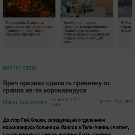
Ильин день 2 августа:
Всемирная неделя
В Менз
рассказываем об истории,
грудного вскармливания:
перед с
традициях, обрядах и
педиатр рассказала о
водител
запретах праздника
пользе грудного молока и
поддержке кормящих
мам
ВОКРУГ СВЕТА
Врач призвал сделать прививку от
гриппа из-за коронавируса
18 июля 2020 -
Марат Хамидуллин,
4472
0
0
08:08
Доктор Гай Хошен, заведующий отделением
коронавируса больницы Ихилов в Тель-Авиве, считает,
что прививки от гриппа должны быть сделаны