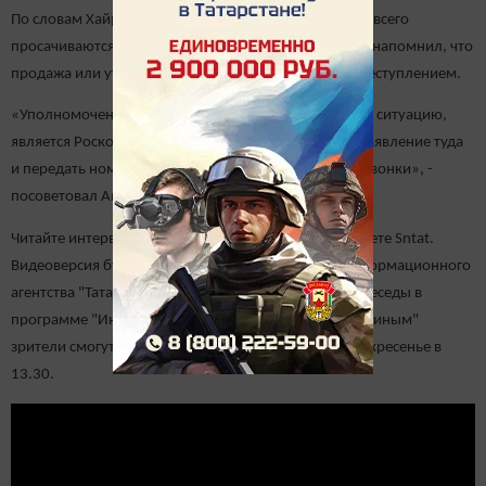
По словам Хайруллина, персональные данные чаще всего
просачиваются из коммерческого сектора. Министр напомнил, что
продажа или утечка данных является уголовным преступлением.
«Уполномоченным органом, который контролирует ситуацию,
является Роскомнадзор. Поэтому можно написать заявление туда
и передать номер, с которого идут нежелательные звонки», -
посоветовал Айрат Хайруллин.
Читайте интервью главы Минцифры Татарстана в газете Sntat.
Видеоверсия будет доступна на YouTube-канале информационного
агентства "Татар-информ". Телевизионную версию беседы в
программе "Интервью без галстука с Андреем Кузьминым"
зрители смогут посмотреть в субботу в 18.30 и в воскресенье в
13.30.