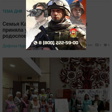
ТЕМА ДНЯ
Семья Камаловых-Гильфановых
приняла участие в фестивале
родословной в Менделеевске
Дифиза Нуриева,
5 апреля 2024 - 15:33
943
0
0