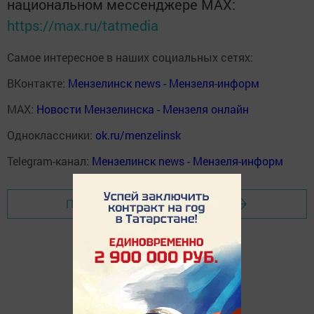
национальном мессенджере MАХ:
https://max.ru/tatmedia
Самое интересное в наших социальных сетях:
ВКонтакте:
Мензелинск news - Мензеля-информ
MAX:
Новости Мензелинска - Мензеля онлайн
Одноклассники:
ok.ru/menzelinsk
Telegram-канал:
Мензелинск news - Мензеля-информ
Перейти на страницу новости