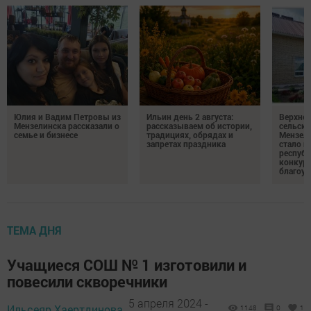
Юлия и Вадим Петровы из
Ильин день 2 августа:
Верхне
Мензелинска рассказали о
рассказываем об истории,
сельско
семье и бизнесе
традициях, обрядах и
Мензели
запретах праздника
стало п
республ
конкурс
благоус
ТЕМА ДНЯ
Учащиеся СОШ № 1 изготовили и
повесили скворечники
5 апреля 2024 -
Ильсеяр Хаертдинова,
1148
0
1