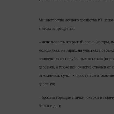
Министерство лесного хозяйства РТ напом
в лесах запрещается:
– использовать открытый огонь (костры, 
молодняках, на гарях, на участках поврежд
очищенных от порубочных остатков (остат
деревьев, а также при очистке стволов о
откомлевки, сучья, хворост) и заготовлен
деревьев;
– бросать горящие спички, окурки и горяч
банки и др.);