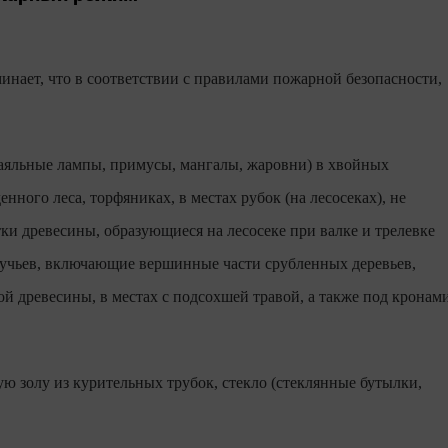
инает, что в соответствии с правилами пожарной безопасности,
паяльные лампы, примусы, мангалы, жаровни) в хвойных
енного леса, торфяниках, в местах рубок (на лесосеках), не
ки древесины, образующиеся на лесосеке при валке и трелевке
т сучьев, включающие вершинные части срубленных деревьев,
ной древесины, в местах с подсохшей травой, а также под кронам
ую золу из курительных трубок, стекло (стеклянные бутылки,