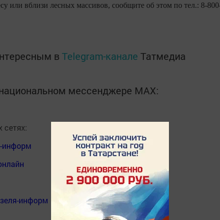
су или вблизи лесных массивов, сообщите об этом по тел.: 8-800
интересным в
Telegram-канале
Татмедиа
в национальном мессенджере MАХ:
 сетях:
я-информ
онлайн
нзеля-информ