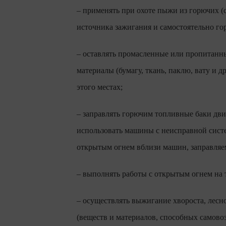
– применять при охоте пыжи из горючих (с
источника зажигания и самостоятельно го
– оставлять промасленные или пропитан
материалы (бумагу, ткань, паклю, вату и 
этого местах;
– заправлять горючим топливные баки дви
использовать машины с неисправной систе
открытым огнем вблизи машин, заправля
– выполнять работы с открытым огнем на 
– осуществлять выжигание хвороста, лесн
(веществ и материалов, способных самовоз