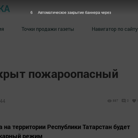
КА
5
Автоматическое закрытие баннера через
ия
Точки продажи газеты
Навигатор по сайту
ткрыт пожароопасный
:44
887
0
да на территории Республики Татарстан будет
ожарный режим